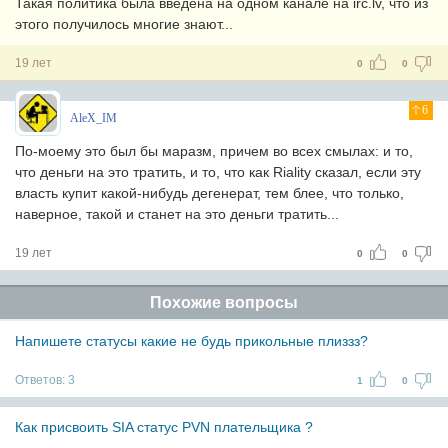
Такая политика была введена на одном канале на irc.lv, что из
этого получилось многие знают...
19 лет
0
0
6
AleX_IM
По-моему это был бы маразм, причем во всех смылах: и то,
что деньги на это тратить, и то, что как Riality сказал, если эту
власть купит какой-нибудь дегенерат, тем блее, что только,
наверное, такой и станет на это деньги тратить...
19 лет
0
0
Похожие вопросы
Напишете статусы какие не будь прикольные плиззз?
Ответов:
3
1
0
Как присвоить SIA статус PVN плательщика ?