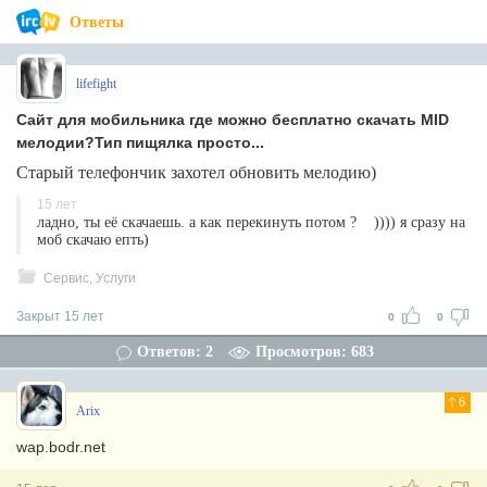
Ответы
lifefight
Сайт для мобильника где можно бесплатно скачать MID
мелодии?Тип пищялка просто...
Старый телефончик захотел обновить мелодию)
15 лет
ладно, ты её скачаешь. а как перекинуть потом ? )))) я сразу на
моб скачаю епть)
Сервис, Услуги
Закрыт 15 лет
0
0
Ответов: 2
Просмотров: 683
6
Arix
wap.bodr.net