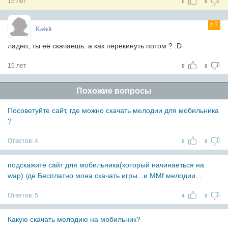
15 лет
0
0
7
Ka4eli
ладно, ты её скачаешь. а как перекинуть потом ? :D
15 лет
0
0
Похожие вопросы
Посоветуйте сайт, где можно скачать мелодии для мобильника
?
Ответов:
4
0
0
подскажите сайт для мобильника(который начинаеться на
wap) где Бесплатно мона скачать игры...и MMf мелодии...
Ответов:
5
4
0
Какую скачать мелодию на мобильник?