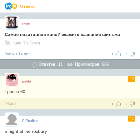
Ответы
entity
Самое позитивное кино? скажите название фильма
Кино, ТВ, Театр
Закрыт 14 лет
1
0
Ответов: 13
Просмотров: 666
5
justdo
Трасса 60
14 лет
1
0
1
С Ямайки
a night at the roxbury