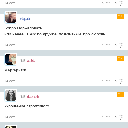
14 лет
3
0
4
olegarh
Бобро Поржаловать
или нееее...Секс по дружбе..позитивный..про любовь
14 лет
1
0
7
ambit
Маргаритки
14 лет
1
0
6
dark side
Укрощение строптивого
14 лет
1
0