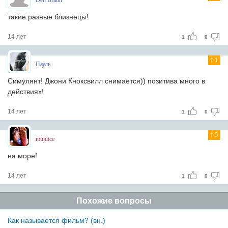
Den Braun
такие разные близнецы!
14 лет
1
0
1
Пауль
Симулянт! Джони Кноксвилл снимается)) позитива много в
действиях!
14 лет
1
0
5
mujuice
на море!
14 лет
1
0
Похожие вопросы
Как называется фильм? (вн.)