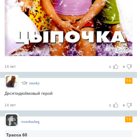
14 лет
1
0
6
snooky
Десятидюймовый герой
14 лет
1
0
6
tvorobusheg
Трасса 60