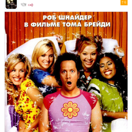
6
саф