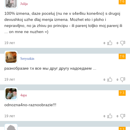
6
Julija
100% izmena, daze poceluj (nu ne v s4e4ku kone4no) s drugoj
devushkoj uzhe dlaj menja izmena. Mozhet eto i ploho i
nepraviljno, no ja zhivu po principu - ili parenj toljko moj parenj ili
... on mne ne nuzhen =)
19 лет
0
0
6
Seryozkin
разнобразие т.к все мы друг другу надоедаем ...
19 лет
0
0
3
4apa
odnozna4no-raznoobrazie!!!
19 лет
0
0
3