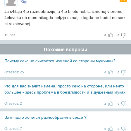
Kitja
Ja s4itaju 4to raznoobrazije, a 4to bi eto nebila izmenoj vtoromu
4eloveku ob etom nikogda neljzja uznatj, i togda ne budet ne sorr
ni razstovanej
19 лет
0
0
Похожие вопросы
Почему секс не считается изменой со стороны мужчины?
Ответов:
25
0
0
что для вас значит измена, просто секс на стороне, или нечто
большее - здесь проблема в брезгливости и в душевный муках
Ответов:
2
2
0
Вам часто хочется разнообразия в сексе ?
Ответов:
7
0
0