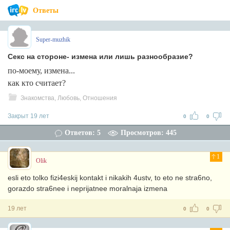
Ответы
Super-muzhik
Секс на стороне- измена или лишь разнообразие?
по-моему, измена...
как кто считает?
Знакомства, Любовь, Отношения
Закрыт 19 лет
0
0
Ответов: 5
Просмотров: 445
1
Olik
esli eto tolko fizi4eskij kontakt i nikakih 4ustv, to eto ne stra6no,
gorazdo stra6nee i neprijatnee moralnaja izmena
19 лет
0
0