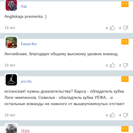
2
Nda
Angliskaja premerka :)
19 лет
0
0
6
Ёжкин Кот
Английская, благодаря общему высокому уровню команд.
19 лет
0
0
5
proc3nt
испанская! нужны доказательства? Барса - обладатель кубка
Лиги чемпионов, Севилья - обаладтель кубка УЕФА... и
остальные команды не намного от вышеупомянутых отстают
19 лет
0
0
1
ТЕНЬ