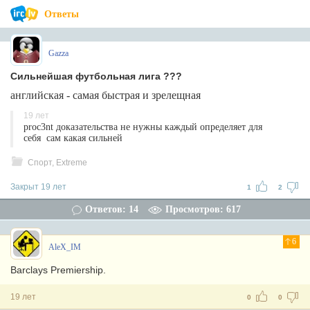
Ответы
Gazza
Сильнейшая футбольная лига ???
английская - самая быстрая и зрелещная
19 лет
proc3nt доказательства не нужны каждый определяет для
себя сам какая сильней
Спорт, Extreme
Закрыт 19 лет
1
2
Ответов: 14
Просмотров: 617
6
AleX_IM
Barclays Premiership.
19 лет
0
0