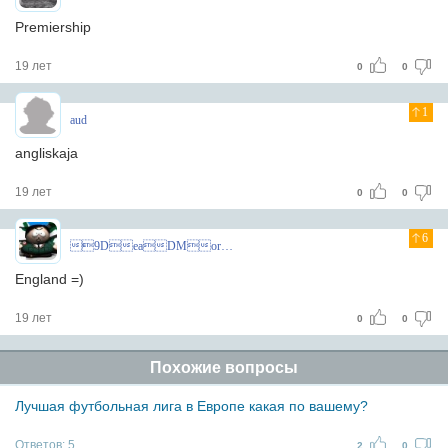
Premiership
19 лет
0
0
1
aud
angliskaja
19 лет
0
0
6
9DeaDMoroZ
England =)
19 лет
0
0
Похожие вопросы
Лучшая футбольная лига в Европе какая по вашему?
Ответов:
5
2
0