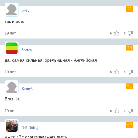
1
jor1k
так и есть!
19 лет
0
0
4
Sparco
да, самая сильная, зрельищная - Английская
19 лет
0
0
1
Konty3
Brazilija
19 лет
0
0
7
Tolstij
АНГЛИЙСКАЯ ПРЕМЬЕР-ЛИГА