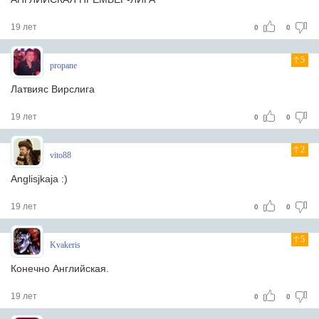
19 лет
0
0
5
propane
Латвияс Вирслига
19 лет
0
0
2
vito88
Anglisjkaja :)
19 лет
0
0
5
Kvakeris
Конечно Английская.
19 лет
0
0