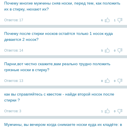
Почему многие мужчины сняв носки, перед тем, как положить
их в стирку, нюхают их?
Ответов:
17
6
1
Почему после стирки носков остаётся только 1 носок куда
девается 2 носок?
Ответов:
14
5
0
Парни,вот честно скажите,вам реально трудно положить
грязные носки в стирку?
Ответов:
13
8
0
как вы справляйтесь с квестом - найди второй носок после
стирки ?
Ответов:
3
1
0
Мужчины, вы вечером когда снимаете носки куда их кладёте: в