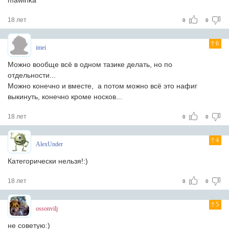
mawinka
18 лет
0
0
6
imei
Можно вообще всё в одном тазике делать, но по
отдельности...
Можно конечно и вместе, а потом можно всё это нафиг
выкинуть, конечно кроме носков...
18 лет
0
0
4
AlexUnder
Категорически нельзя!:)
18 лет
0
0
5
ossonvilj
не советую:)