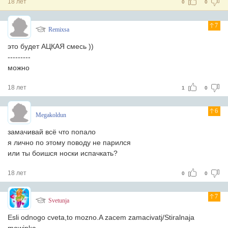
18 лет
0
0
7
Remixsa
это будет АЦКАЯ смесь ))
---------
можно
18 лет
1
0
6
Megakoldun
замачивай всё что попало
я лично по этому поводу не парился
или ты боишся носки испачкать?
18 лет
0
0
7
Svetunja
Esli odnogo cveta,to mozno.A zacem zamacivatj/Stiralnaja