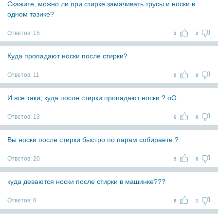
Скажите, можно ли при стирке замачивать трусы и носки в
одном тазике?
Ответов:
15
3
2
Куда пропадают носки после стирки?
Ответов:
11
0
0
И все таки, куда после стирки пропадают носки ? оО
Ответов:
13
6
0
Вы носки после стирки быстро по парам собираете ?
Ответов:
20
9
0
куда деваются носки после стирки в машинке???
Ответов:
6
8
1