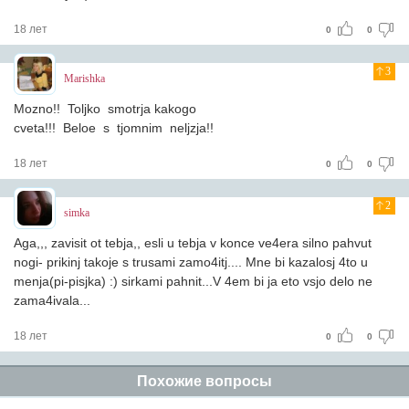
18 лет
0
0
3
Marishka
Mozno!! Toljko smotrja kakogo
cveta!!! Beloe s tjomnim neljzja!!
18 лет
0
0
2
simka
Aga,,, zavisit ot tebja,, esli u tebja v konce ve4era silno pahvut
nogi- prikinj takoje s trusami zamo4itj.... Mne bi kazalosj 4to u
menja(pi-pisjka) :) sirkami pahnit...V 4em bi ja eto vsjo delo ne
zama4ivala...
18 лет
0
0
Похожие вопросы