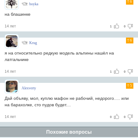
6
boyka
на блашинке
14 лет
1
0
6
Krug
я на относительно редкую модель альпины нашёл на
латгальчике
14 лет
1
0
5
Alexverty
Дай объяву, мол, куплю мафон не рабочий, недорого..... или
на барахолке, сто пудов будет....
14 лет
0
0
Похожие вопросы