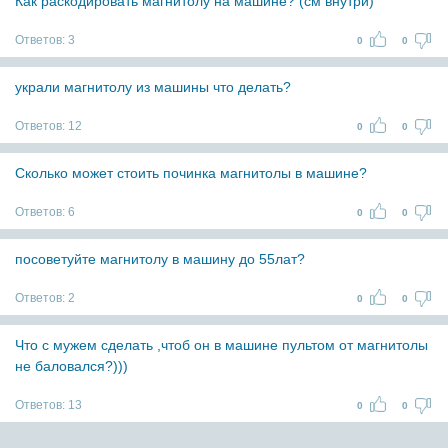
Как раскодировать магнитолу на машине? (см внутри)
Ответов:
3
0
0
украли магнитолу из машины что делать?
Ответов:
12
0
0
Сколько может стоить починка магнитолы в машине?
Ответов:
6
0
0
посоветуйте магнитолу в машину до 55лат?
Ответов:
2
0
0
Что с мужем сделать ,чтоб он в машине пультом от магнитолы
не баловался?)))
Ответов:
13
0
0