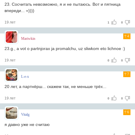
23. Сосчитать невозможно, я и не пытаюсь. Вот и пятница
впереди... =))))
19 лет
1
0
4
Mariwkin
23.g., a vot o partnjorax ja promalchu, uz sliwkom eto lichnoe :)
19 лет
0
0
7
L-e-x
20 лет, а партнёрш... скажем так, не меньше трёх...
19 лет
0
0
6
Vitalg
я давно уже не считаю