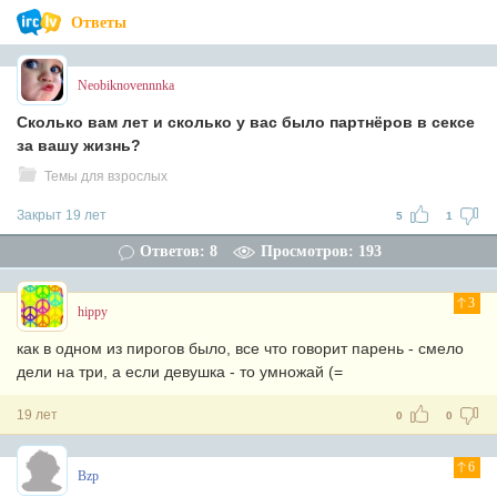
Ответы
Neobiknovennnka
Сколько вам лет и сколько у вас было партнёров в сексе
за вашу жизнь?
Темы для взрослых
Закрыт 19 лет
5
1
Ответов: 8
Просмотров: 193
3
hippy
как в одном из пирогов было, все что говорит парень - смело
дели на три, а если девушка - то умножай (=
19 лет
0
0
6
Bzp