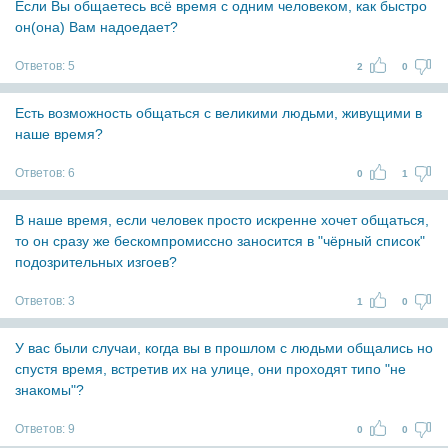
Если Вы общаетесь всё время с одним человеком, как быстро
он(она) Вам надоедает?
Ответов:
5
2
0
Есть возможность общаться с великими людьми, живущими в
наше время?
Ответов:
6
0
1
В наше время, если человек просто искренне хочет общаться,
то он сразу же бескомпромиссно заносится в "чёрный список"
подозрительных изгоев?
Ответов:
3
1
0
У вас были случаи, когда вы в прошлом с людьми общались но
спустя время, встретив их на улице, они проходят типо "не
знакомы"?
Ответов:
9
0
0