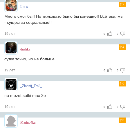
7
L-e-x
Много смог бы!! Но тяжковато было бы конешно!! Всётаки, мы
- существа социальные!!
19 лет
0
0
4
dushka
сутки точно, но не больше
19 лет
0
0
6
_Zlobnij_Troll_
nu mozet sutki max 2e
19 лет
0
0
6
Marino4ka