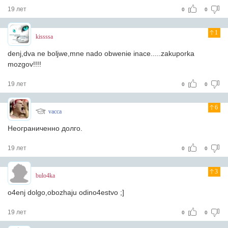
19 лет
0
0
1
kissssa
denj,dva ne boljwe,mne nado obwenie inace.....zakuporka
mozgov!!!!
19 лет
0
0
6
vacca
Неограниченно долго.
19 лет
0
0
3
bulo4ka
o4enj dolgo,obozhaju odino4estvo ;]
19 лет
0
0