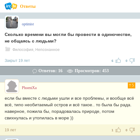
Ответы
optimist
Сколько времени вы могли бы провести в одиночестве,
не общаясь с людьми?
Философия, Непознанное
Закрыт 19 лет
6
0
Ответов: 16
Просмотров: 453
5
PhoeniXa
если бы вместе с людьми ушли и все проблемы, и вообще всё
всё, типо необитаемый остров и всё такое.. то была бы рада.
наверное, пожила бы, порадовалась природе, потом
свихнулась и утопилась в море ))
19 лет
1
0