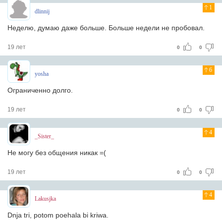
1
dlinnij
Неделю, думаю даже больше. Больше недели не пробовал.
19 лет
0
0
6
yosha
Ограниченно долго.
19 лет
0
0
4
_Sister_
Не могу без общения никак =(
19 лет
0
0
4
Lakusjka
Dnja tri, potom poehala bi kriwa.