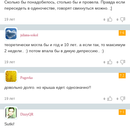
Сколько бы понадобилось, столько бы и провела. Правда если
пересидеть в одиночестве, говорят свихнуться можно. ;]
19 лет
0
0
6
juliana-sokol
теоретически могла бы и год и 10 лет.. а если так, то максимум
2 недели.. :) потом впала бы в дикую дипрессию.. :)
19 лет
0
0
2
Pugovka
довольно долго. но крыша едет. однозначно!!
19 лет
0
0
1
DizzyQR
Sutki!