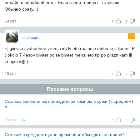
онлайн в онлайней есть...Если звенит приват - отвечаю...
Обычно сразу...)
19 лет
0
0
4
^Oxrannik^
=] giii vso svobodnoe vremja irc.lv eto realnoje ob6enie s ljudmi :P
( okolo 7 4esov bivaet bolse bivaet mensi eto tip po praznikam ili
ja pjan =]]] )
19 лет
0
0
Похожие вопросы
Сколько времени вы проводите за компом в сутки (в среднем)
?
Ответов:
14
0
0
Сколько в среднем нужно времени,чтобы сдать на права?