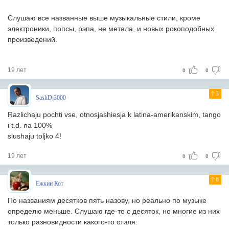
Слушаю все названные выше музыкальные стили, кроме
электроники, попсы, рэпа, не метала, и новых рокоподобных
произведений.
19 лет
0
0
3
SashDj3000
Razlichaju pochti vse, otnosjashiesja k latina-amerikanskim, tango
i t.d. na 100%
slushaju toljko 4!
19 лет
0
0
6
Ёжкин Кот
По названиям десятков пять назову, но реально по музыке
определю меньше. Слушаю где-то с десяток, но многие из них
только разновидности какого-то стиля.