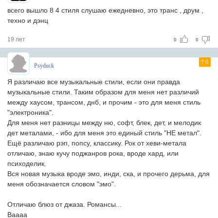
всего вышло 8 4 стиля слушaю ежедневно, это трaнс , друм ,
техно и дэнц
19 лет
0
0
6
Psyduck
Я различаю все музыкальные стили, если они правда
музыкальные стили. Таким образом для меня нет различий
между хаусом, трансом, днб, и прочим - это для меня стиль
"электроника".
Для меня нет разницы между ню, софт, блек, дет, и мелодик
дет металами, - ибо для меня это единый стиль "НЕ метал".
Ещё различаю рэп, попсу, классику. Рок от хеви-метала
отличаю, знаю кучу поджанров рока, вроде хард, или
психоделик.
Вся новая музыка вроде эмо, инди, ска, и прочего дерьма, для
меня обозначается словом "эмо".
Отличаю блюз от джаза. Романсы...
Ваааа