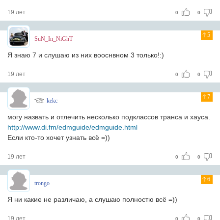
19 лет
0
0
5
SuN_In_NiGhT
Я знаю 7 и слушаю из них вооснвном 3 только!:)
19 лет
0
0
7
kekc
могу назвать и отлечить несколько подклассов транса и хауса.
http://www.di.fm/edmguide/edmguide.html
Если кто-то хочет узнать всё =))
19 лет
0
0
6
trongo
Я ни какие не различаю, а слушаю полностю всё =))
19 лет
0
0