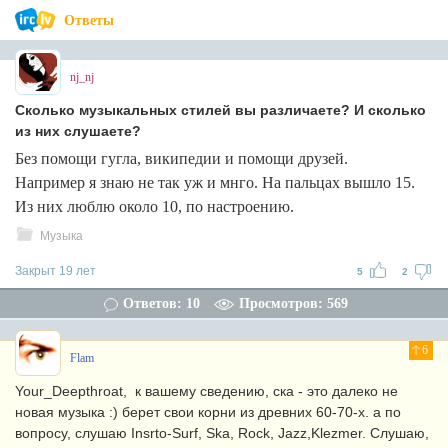
Ответы
nj_nj
Сколько музыкальных стилей вы различаете? И сколько
из них слушаете?
Без помощи гугла, википедии и помощи друзей.
Например я знаю не так уж и мнго. На пальцах вышло 15.
Из них люблю около 10, по настроению.
Музыка
Закрыт 19 лет
5
2
Ответов: 10
Просмотров: 569
6
Flam
Your_Deepthroat, к вашему сведению, ска - это далеко не
новая музыка :) берет свои корни из древних 60-70-х. а по
вопросу, слушаю Insrto-Surf, Ska, Rock, Jazz,Klezmer. Слушаю,