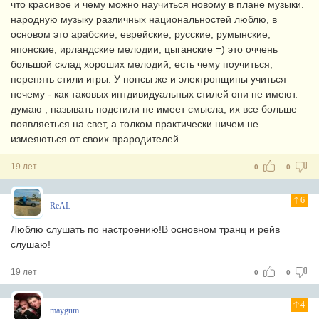
что красивое и чему можно научиться новому в плане музыки.
народную музыку различных национальностей люблю, в
основом это арабские, еврейские, русские, румынские,
японские, ирландские мелодии, цыганские =) это оччень
большой склад хороших мелодий, есть чему поучиться,
перенять стили игры. У попсы же и электронщины учиться
нечему - как таковых интдивидуальных стилей они не имеют.
думаю , называть подстили не имеет смысла, их все больше
появляеться на свет, а толком практически ничем не
измеяються от своих прародителей.
19 лет
0
0
6
ReAL
Люблю слушать по настроению!В основном транц и рейв
слушаю!
19 лет
0
0
4
maygum