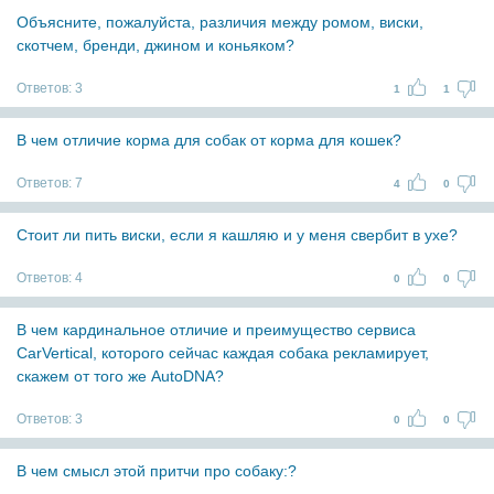
Объясните, пожалуйста, различия между ромом, виски,
скотчем, бренди, джином и коньяком?
Ответов:
3
1
1
В чем отличие корма для собак от корма для кошек?
Ответов:
7
4
0
Стоит ли пить виски, если я кашляю и у меня свербит в ухе?
Ответов:
4
0
0
В чем кардинальное отличие и преимущество сервиса
CarVertical, которого сейчас каждая собака рекламирует,
скажем от того же AutoDNA?
Ответов:
3
0
0
В чем смысл этой притчи про собаку:?