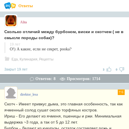
Ответы
Alita
Сколько отличий между бурбоном, виски и скотчем ( не в
смысле породы собак)?
19 лет
О!) А какие, если не секрет, pooka?
Еда, Кулинария, Рецепты
Закрыт 19 лет
3
0
Ответов: 8
Просмотров: 1714
6
direktor_lesa
Скотч - Имеет привкус дыма, это главная особенность, так как
ячменный солод сушат около торфяных костров.
Ириш - Его делают из ячменя, пшеницы и ржи. Минимальная
выдержка ~3 года, а так от 5 до 12 лет.
Бурбон - Делают из кукурузы, остаток составляет рожь и