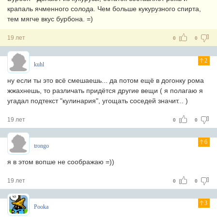
крапаль ячменного солода. Чем больше кукурузного спирта,
тем мягче вкус бурбона. =)
19 лет
0
0
2
kuhl
ну если ты это всё смешаешь... да потом ещё в догонку рома
жжахнешь, то различать придётся другие вещи ( я полагаю я
угадал подтекст "кулинария", угощать соседей значит... )
19 лет
0
0
6
trongo
я в этом вопше не соображаю =))
19 лет
0
0
3
Pooka