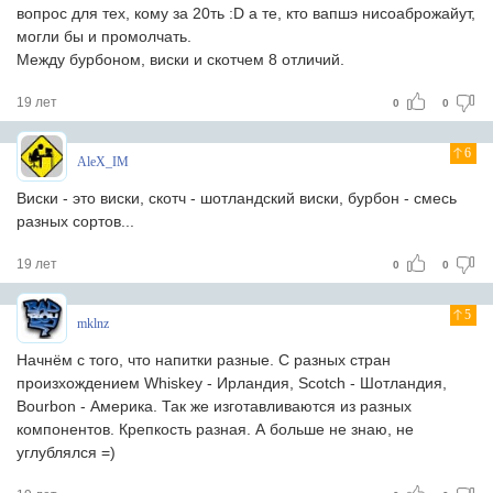
вопрос для тех, кому за 20ть :D а те, кто вапшэ нисоаброжайут,
могли бы и промолчать.
Между бурбоном, виски и скотчем 8 отличий.
19 лет
0
0
6
AleX_IM
Виски - это виски, скотч - шотландский виски, бурбон - смесь
разных сортов...
19 лет
0
0
5
mklnz
Начнём с того, что напитки разные. С разных стран
произхождением Whiskey - Ирландия, Scotch - Шотландия,
Bourbon - Америка. Так же изготавливаются из разных
компонентов. Крепкость разная. А больше не знаю, не
углублялся =)