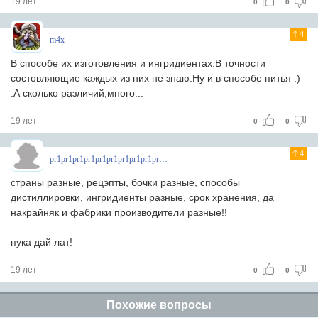
19 лет
0
0
4
m4x
В способе их изготовления и ингридиентах.В точности
состовляющие каждых из них не знаю.Ну и в способе питья :)
.А сколько различий,много...
19 лет
0
0
4
pr1pr1pr1pr1pr1pr1pr1pr1pr1pr1pr
страны разные, рецэпты, бочки разные, способы
дистиллировки, ингридиенты разные, срок хранения, да
накрайняк и фабрики производители разные!!
пука дай лат!
19 лет
0
0
Похожие вопросы