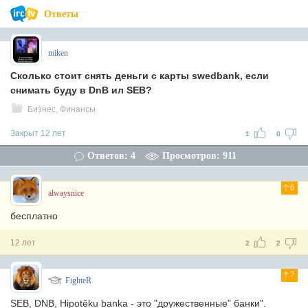
Ответы
miken
Сколько стоит снять деньги с карты swedbank, если
снимать буду в DnB ил SEB?
Бизнес, Финансы
Закрыт 12 лет
1
0
Ответов: 4
Просмотров: 911
6
alwaysnice
бесплатно
12 лет
2
2
7
FighteR
SEB, DNB, Hipotēku banka - это "дружественные" банки".