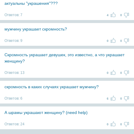
актуальны "украшения"???
Ответов:
7
4
0
мужчину украшает скромность?
Ответов:
9
0
0
Скромность украшает девушек, это известно, а что украшает
женщину?
Ответов:
13
0
0
скромность в каких случаях украшает мужчину?
Ответов:
6
6
0
А шрамы украшают женщину? (need help)
Ответов:
24
0
0