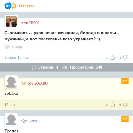
Ответы
Anna252008
Скромность - украшение женщины, борода и шрамы -
мужчины, а вот постепенка кого украшает? :)
Юмор
Закрыт 16 лет
1
1
Ответов: 4
Просмотров: 548
6
MeTeOrABG
sobaku
16 лет
2
0
8
V0VA
Тролля.