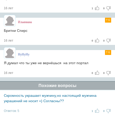
16 лет
1
0
6
Ильиниана
Бритни Спирс
16 лет
0
0
6
HyHyHy
Я думал что ты уже не вернёшься на этот портал
16 лет
0
0
Похожие вопросы
Скромность украшает мужчину,но настоящий мужчина
украшений не носит =) Согласны??
Ответов:
5
1
0