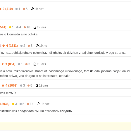
2 (410)
1
8
19 лет
5541)
1
4
18
19 лет
osto klounada a ne politika.
)
4 (1511)
2
6
19 лет
slezhu....schitaju chto v celom kazhdij chelovek dolzhen znatj chto tvoritjsja v ego strane...
)
3 (851)
1
3
19 лет
isla netu. tolko xrenovie stanet ot uvidennogo i usliwenogo, tam #e odni pidorasi sidjat. oni idu
o#no bolwe, vse drugoe ix ne interesuet, eto fakt!!!
)
4 (1062)
3
8
19 лет
она мне. :)
(12933)
3
5
14
19 лет
 активно как следовало бы, но стараюсь следить.