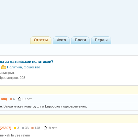
Ответы
Фото
Блоги
Перлы
вы за латвийской политикой?
Политика, Общество
 и
закрыт
.
Просмотров: 203
(188)
6
19 лет
Как Вайра лижет жопу Бушу и Евросоюзу одновременно.
 (25307)
3
33
148
19 лет
mne kak to vse ravno