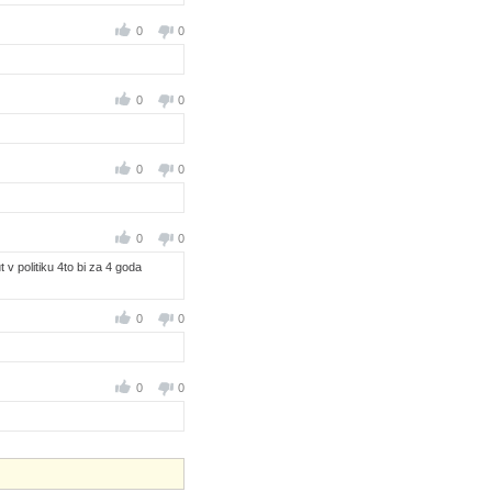
0
0
0
0
0
0
0
0
t v politiku 4to bi za 4 goda
0
0
0
0