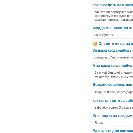
Как победить латышск
Как это ни парадоксальн
экономику и порядок в с
слабые народы, пытающи
иногда мне кажется что
не нарушать
Следите ли вы за 
За вами когда-нибудь
следили, с*ки...а потом 
А за вами когда-нибу
За мной бывший следил..
не дай бог такого кому н
Возможно, вопрос повто
живу на Югле, через доро
как вы следите за соб
в футбол гоняю 3 раза в 
Кто следит за каждым
Я сам..
Парни, что для вас зн