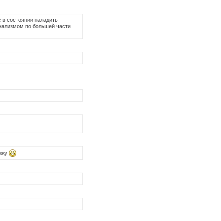
е в состоянии наладить
онализмом по большей части
хожу