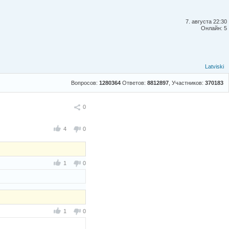
7. августа 22:30
Онлайн: 5
Latviski
Вопросов:
1280364
Ответов:
8812897
, Участников:
370183
Поделиться
0
4
0
1
0
1
0