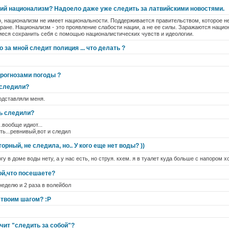
ий национализм? Надоело даже уже следить за латвийскими новостями.
о, национализм не имеет национальности. Поддерживается правительством, которое н
тране. Национализм - это проявление слабости нации, а не ее силы. Заражаются наци
еся сохранить себя с помощью националистических чувств и идеологии.
 за мной следит полиция ... что делать ?
прогнозами погоды ?
 следили?
подставляли меня.
дь следили?
.вообще идиот...
ить...ревнивый,вот и следил
рный, не следила, но.. У кого еще нет воды? ))
гу в доме воды нету, а у нас есть, но струя. кхем. я в туалет куда больше с напором 
ой,что посешаете?
неделю и 2 раза в волейбол
 твоим шагом? :Р
ачит "следить за собой"?