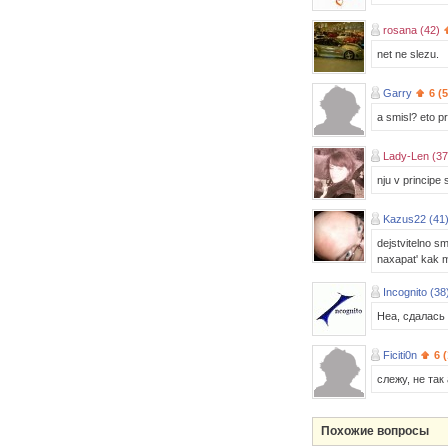
rosana (42)
net ne slezu.
Garry
6 (
a smisl? eto pr
Lady-Len (37
nju v principe 
Kazus22 (41
dejstvitelno sm
naxapat' kak m
Incognito (38
Неа, сдалась 
Ficiti0n
6 
слежу, не так
Похожие вопросы