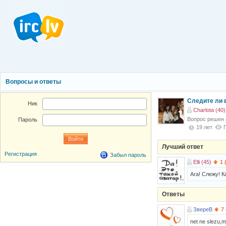
Вопросы и ответы
Следите ли 
Ник
Charlota (40)
Вопрос решен
Пароль
19 лет
Лучший ответ
Регистрация
Забыл пароль
Elli (45)
1 
Ага! Слежу! 
Ответы
ЗвереВ
7
net ne slezu,