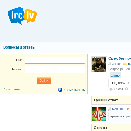
Вопросы и ответы
Смех без при
Ник
apster
Ю
Вопрос решен
Пароль
смех
Продолжите
17 лет
Регистрация
Забыл пароль
Лучший ответ
RedLine_
признак хоро
Ответы