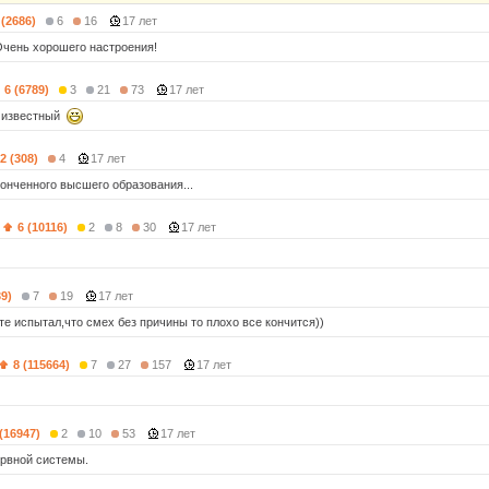
 (2686)
6
16
17 лет
чень хорошего настроения!
6 (6789)
3
21
73
17 лет
м известный
2 (308)
4
17 лет
конченного высшего образования...
6 (10116)
2
8
30
17 лет
39)
7
19
17 лет
те испытал,что смех без причины то плохо все кончится))
8 (115664)
7
27
157
17 лет
 (16947)
2
10
53
17 лет
ервной системы.