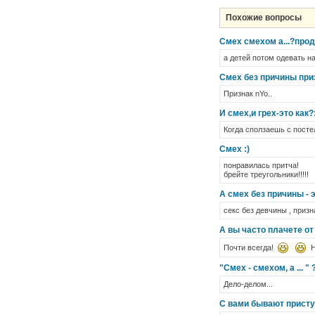
Похожие вопросы
Смех смехом а...?про
а детей потом одевать н
Смех без причины призн
Признак nYo..
И смех,и грех-это как?
Когда сползаешь с посте
Смех :)
понравилась притча!
брейте треугольники!!!!!
А смех без причины - э
секс без девчины , призн
А вы часто плачете от
Почти всегда!
Не
"Смех - смехом, а ... " 
Дело-делом...
С вами бывают прист