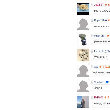
zeZEST
5
просто ОООО
ВарЮШкА
признак все
emigrant7
признак неза
IcemaX- (33)
Дурачины :}
Stig
4 (21
на своем опы
SanJoz-
Лопаты.
FeFa01
6
перегрузки н