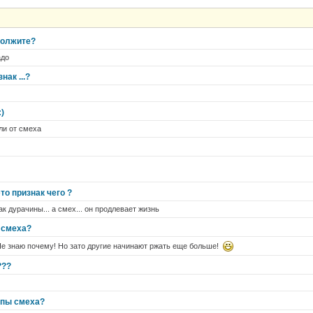
должите?
адо
ак ...?
:)
ли от смеха
то признак чего ?
ак дурачины... а смех... он продлевает жизнь
 смеха?
 знаю почему! Но зато другие начинают ржать еще больше!
???
упы смеха?