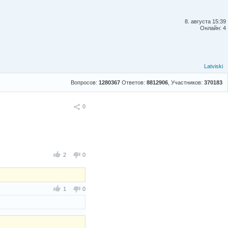
8. августа 15:39
Онлайн: 4
Latviski
Вопросов:
1280367
Ответов:
8812906
, Участников:
370183
Поделиться
0
2
0
1
0