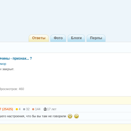
Ответы
Фото
Блоги
Перлы
чины - признак... ?
мор
 и
закрыт
.
Просмотров: 460
7 (25425)
4
32
144
17 лет
шего настроения, что бы вы там не говорили