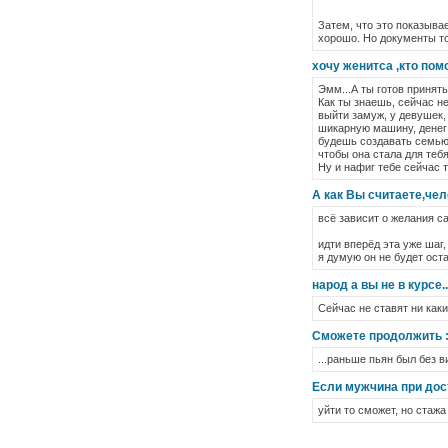
Затем, что это показыва
хорошо. Но документы то
хочу женитса ,кто пом
Эмм...А ты готов принят
Как ты знаешь, сейчас не
выйти замуж, у девушек,
шикарную машину, денег д
будешь создавать семью.
чтобы она стала для тебя
Ну и нафиг тебе сейчас т
А как Вы считаете,че
всё зависит о желания са
идти вперёд эта уже шаг,
я думую он не будет ост
народ а вы не в курсе.
Сейчас не ставят ни как
Сможете продолжить : 
...раньше пьян был без в
Если мужчина при дост
уйти то сможет, но стажа т