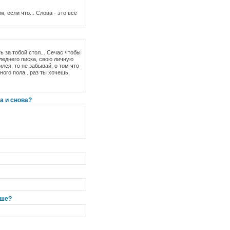
, если что... Слова - это всё
ь за тобой стол... Сечас чтобы
следнего писка, свою личную
ился, то не забывай, о том что
ого пола.. раз ты хочешь,
а и снова?
ьше?