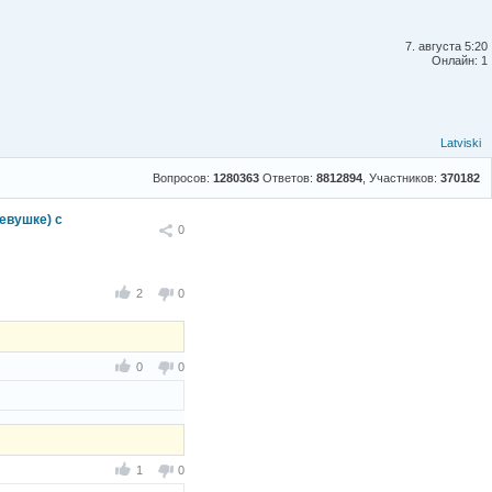
7. августа 5:20
Онлайн: 1
Latviski
Вопросов:
1280363
Ответов:
8812894
, Участников:
370182
евушке) с
Поделиться
0
2
0
0
0
1
0