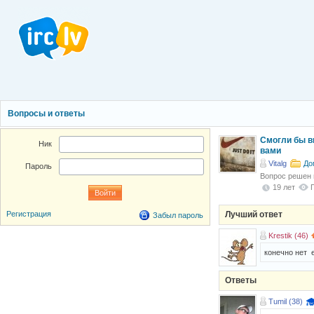
Вопросы и ответы
Смогли бы в
Ник
вами
Vitalg
До
Пароль
Вопрос решен
19 лет
Лучший ответ
Регистрация
Забыл пароль
Krestik (46)
конечно нет е
Ответы
Tumil (38)