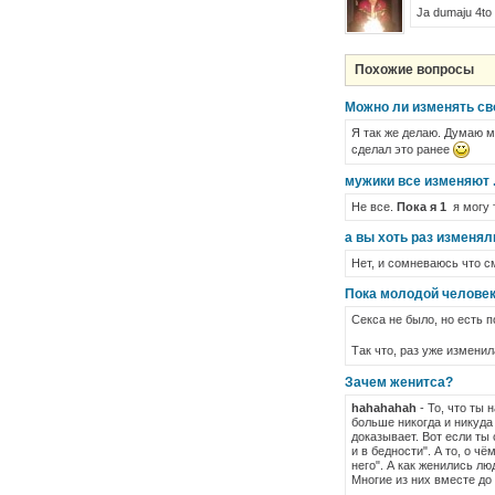
Ja dumaju 4to d
Похожие вопросы
Можно ли изменять св
Я так же делаю. Думаю м
сделал это ранее
мужики все изменяют .
Не все.
Пока я 1
я могу т
а вы хоть раз изменял
Нет, и сомневаюсь что с
Пока молодой человек 
Секса не было, но есть п
Так что, раз уже измени
Зачем женитса?
hahahahah
- То, что ты 
больше никогда и никуда 
доказывает. Вот если ты 
и в бедности". А то, о ч
него". А как женились лю
Многие из них вместе до 