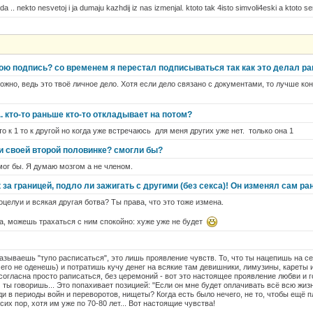
a .. nekto nesvetoj i ja dumaju kazhdij iz nas izmenjal. ktoto tak 4isto simvoli4eski a ktoto ser
ою подпись? со временем я перестал подписываться так как это делал ра
ожно, ведь это твоё личное дело. Хотя если дело связано с документами, то лучше кон
. кто-то раньше кто-то откладывает на потом?
о к 1 то к другой но когда уже встречаюсь для меня других уже нет. только она 1
и своей второй половинке? смогли бы?
мог бы. Я думаю мозгом а не членом.
за границей, подло ли зажигать с другими (без секса)! Он изменял сам ра
оцелуи и всякая другая ботва? Ты права, что это тоже измена.
ла, можешь трахаться с ним спокойно: хуже уже не будет
называешь "тупо расписаться", это лишь проявление чувств. То, что ты нацепишь на се
его не оденешь) и потратишь кучу денег на всякие там девишники, лимузины, кареты и 
согласна просто раписаться, без церемоний - вот это настоящее проявление любви и го
ём ты говоришь... Это попахивает позицией: "Если он мне будет оплачивать всё всю жизн
ди в периоды войн и переворотов, нищеты? Когда есть было нечего, не то, чтобы ещё п
сих пор, хотя им уже по 70-80 лет... Вот настоящие чувства!