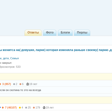
Ответы
Фото
Блоги
Перлы
ы женитса на( девушке, парне) которая изменяла раньше своему( парню ,д
м, дети, Семья
 и
закрыт
.
Просмотров: 533
3 (857)
2
6
19 лет
сли он скотина то это на всегда
7 (46107)
4
25
179
19 лет