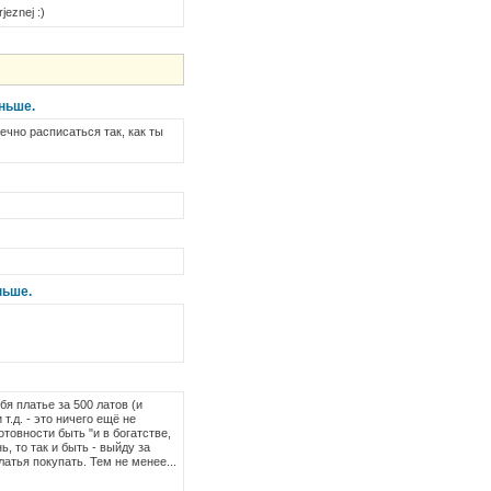
jeznej :)
ньше.
ечно расписаться так, как ты
ньше.
бя платье за 500 латов (и
т.д. - это ничего ещё не
товности быть "и в богатстве,
ь, то так и быть - выйду за
латья покупать. Тем не менее...