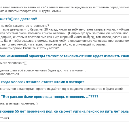
ет твою готовность взять на себя ответственность
юридически
и отвечать перед законом
же о многом говорят, как ни крути. ИМХО.
ожет?=))все дастало!!
ь на себя такую ответственность?
 такие девушки, что были лет 20 назад, никто за тебя не станет стирать носки, и убират
 как раз таки очень большой список желаний...(Например: дом за границей, мебель по
офига, и чтобы в постели был как Тигр (горячий и сильный) :)), тем более, раз ты жен
.. Да, и чтобы создавать семью, нужно любить определенного человека, противоположн
, не только женой, и матерью твоих же детей.. но и спутницей по жизни...
акой геморой?! Разве ты к этому готов?!
лове изменивший однажды сможет остановиться?Или будет изменять снов
мого человека =)))
 делая шаги всё время- человек будет достигать многое ...
анавливаться .
..когда человек женитса ставят штамп в паспорте....
их штампов в паспортах, просто выдаётся одно на двоих свительство о браке и всё.
"Вот раньше были времена, а теперь мгновения. ..."????
ина, а теперь похмелье. ;)
ижении 55 лет переменит пол, он сможет уйти на пенсию на пять лет ран
о нет......