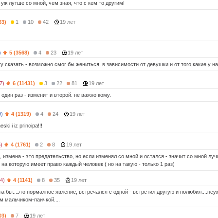
уж лутше со мной, чем зная, что с кем то другим!
63)
1
10
42
19 лет
)
5 (3568)
4
23
19 лет
у сказать - возможно смог бы жениться, в зависимости от девушки и от того,какие у на
7)
6 (11431)
3
22
81
19 лет
л один раз - изменит и второй. не важно кому.
9)
4 (1319)
4
24
19 лет
ski i iz principa!!!
)
4 (1761)
2
8
19 лет
, измена - это предательство, но если изменял со мной и остался - значит со мной лу
на которую имеет право каждый человек ( но на такую - только 1 раз)
4)
4 (1141)
8
35
19 лет
а бы...это нормалное явление, встречался с одной - встретил другую и полюбил....не
м мальчиком-паичкой....
03)
7
19 лет