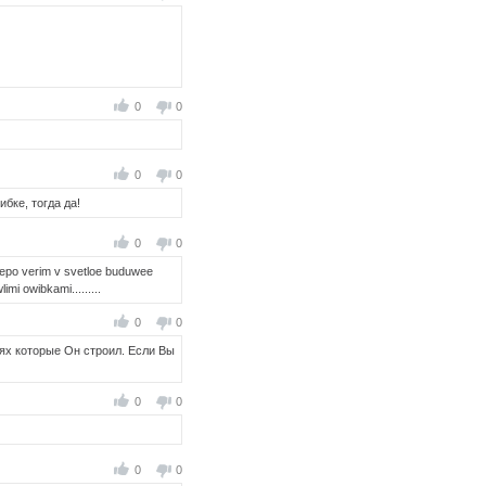
0
0
0
0
бке, тогда да!
0
0
slepo verim v svetloe buduwee
mi owibkami.........
0
0
ях которые Он строил. Если Вы
0
0
0
0