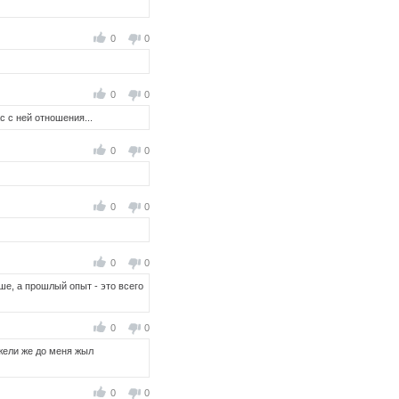
0
0
0
0
с с ней отношения...
0
0
0
0
0
0
чше, а прошлый опыт - это всего
0
0
ужели же до меня жыл
0
0