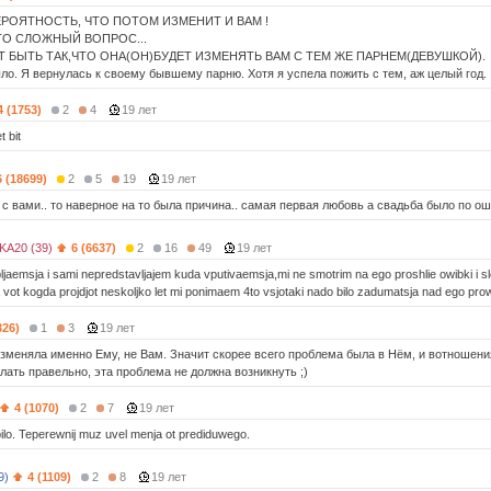
РОЯТНОСТЬ, ЧТО ПОТОМ ИЗМЕНИТ И ВАМ !
ТО СЛОЖНЫЙ ВОПРОС...
 БЫТЬ ТАК,ЧТО ОНА(ОН)БУДЕТ ИЗМЕНЯТЬ ВАМ С ТЕМ ЖЕ ПАРНЕМ(ДЕВУШКОЙ).
ыло. Я вернулась к своему бывшему парню. Хотя я успела пожить с тем, аж целый год.
4 (1753)
2
4
19 лет
 bit
6 (18699)
2
5
19
19 лет
с вами.. то наверное на то была причина.. самая первая любовь а свадьба было по оши
A20 (39)
6 (6637)
2
16
49
19 лет
bljaemsja i sami nepredstavljajem kuda vputivaemsja,mi ne smotrim na ego proshlie owibki i 
 vot kogda projdjot neskoljko let mi ponimaem 4to vsjotaki nado bilo zadumatsja nad ego prowli
326)
1
3
19 лет
изменяла именно Ему, не Вам. Значит скорее всего проблема была в Нём, и вотношени
лать правельно, эта проблема не должна возникнуть ;)
4 (1070)
2
7
19 лет
bilo. Teperewnij muz uvel menja ot prediduwego.
9)
4 (1109)
2
8
19 лет