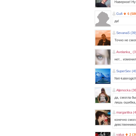
Наверное! Ну 
Gufi
6 (58
да!
SevanaS (39
Точно не смог
Avelanka_ (3
нет... измени
SuperSev (4
Net-katerogiche
Aljenocka (36
да, смогла бы
лишь ошибка, 
margaritka (4
конечно смогл
девственнико
valua
2 (3