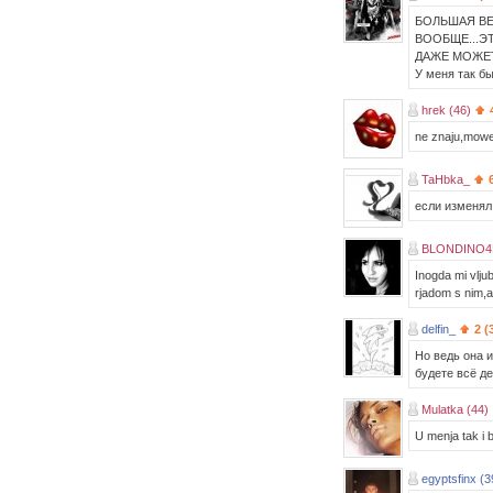
БОЛЬШАЯ ВЕ
ВООБЩЕ...Э
ДАЖЕ МОЖЕТ
У меня так б
hrek (46)
ne znaju,mowet
TaHbka_
если изменял 
BLONDINO4K
Inogda mi vlju
rjadom s nim,a
delfin_
2 (
Но ведь она 
будете всё де
Mulatka (44)
U menja tak i 
egyptsfinx (3