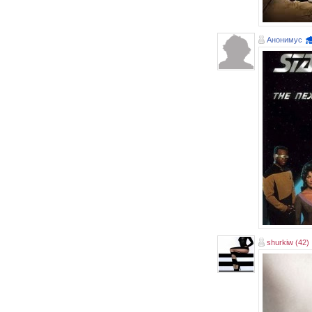
Анонимус
shurkiw (42)