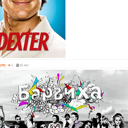
 (98)
1
15 лет