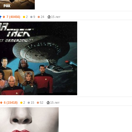
7 (40456)
2
9
24
15 лет
6 (15418)
2
15
52
15 лет