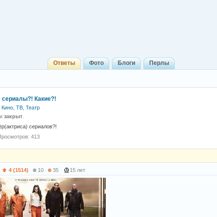
Ответы
Фото
Блоги
Перлы
 сериалы?! Какие?!
Кино, ТВ, Театр
 и
закрыт
.
р(актриса) сериалов?!
Просмотров: 413
)
4 (1514)
10
35
15 лет