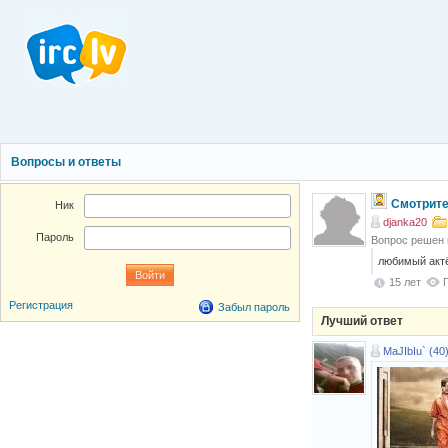
Вопросы и ответы
Смотрите
Ник
djanka20
Пароль
Вопрос решен
любимый актё
15 лет
Регистрация
Забыл пароль
Лучший ответ
MaJIbIu` (40