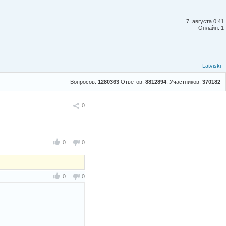
7. августа 0:41
Онлайн: 1
Latviski
Вопросов:
1280363
Ответов:
8812894
, Участников:
370182
Поделиться
0
0
0
0
0