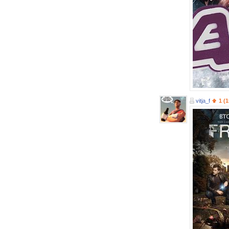
vitja_f
1 (1