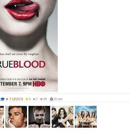
7 (21217)
3
7
34
15 лет