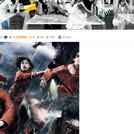
rn
7 (39046)
6
42
146
15 лет