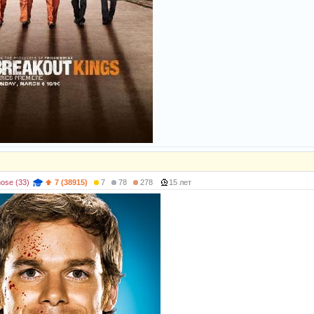
ose (33)
7 (38915)
7
78
278
15 лет