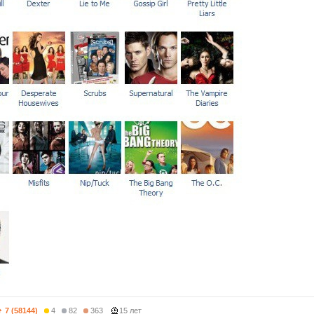
7 (58144)
4
82
363
15 лет