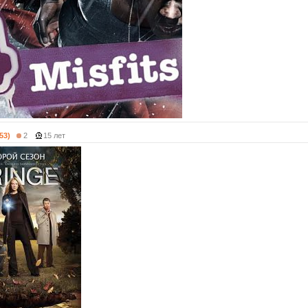
53)
2
15 лет