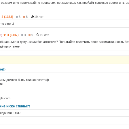
трезвым и не переживай по провалам, не заметишь как пройдёт короткое время и ты з
4 (1363)
3
8
19 лет
u vinoj :(
6)
4 (1147)
4
9
19 лет
общаешься с девушками без алкоголя? Попытайся включить свою зажигательность без 
щё приятьнее.
же!)
ины должен быть только позитиф
ны
gle.com
 мне ниже спины?!
 tebja tam :DDD