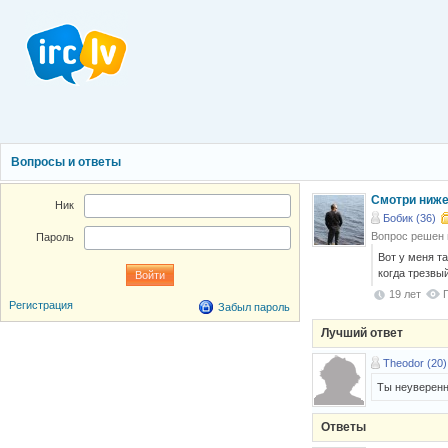
Вопросы и ответы
Смотри ниже
Ник
Бобик (36)
Вопрос решен
Пароль
Вот у меня т
когда трезвый
19 лет
Регистрация
Забыл пароль
Лучший ответ
Theodor (20)
Ты неуверенны
Ответы