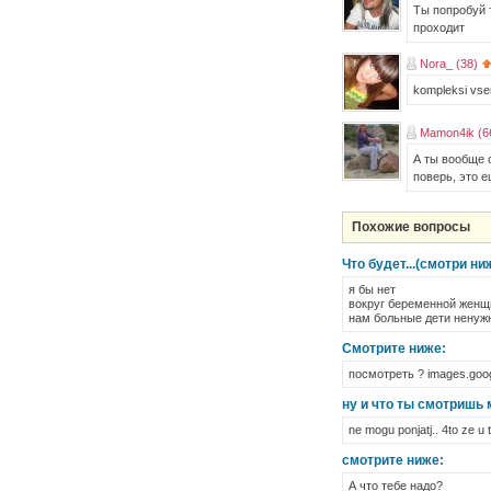
Ты попробуй 
проходит
Nora_ (38)
kompleksi vsem
Mamon4ik (6
А ты вообще 
поверь, это е
Похожие вопросы
Что будет...(смотри ни
я бы нет
вокруг беременной женщ
нам больные дети ненуж
Смотрите ниже:
посмотреть ? images.goo
ну и что ты смотришь
ne mogu ponjatj.. 4to ze u
смотрите ниже:
А что тебе надо?