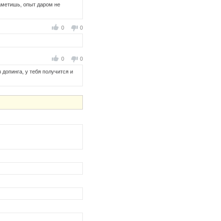
аметишь, опыт даром не
0
0
0
0
допинга, у тебя получится и