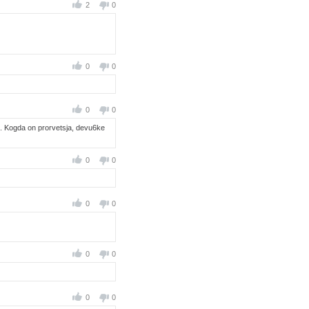
2
0
0
0
0
0
6ek.. Kogda on prorvetsja, devu6ke
0
0
0
0
0
0
0
0