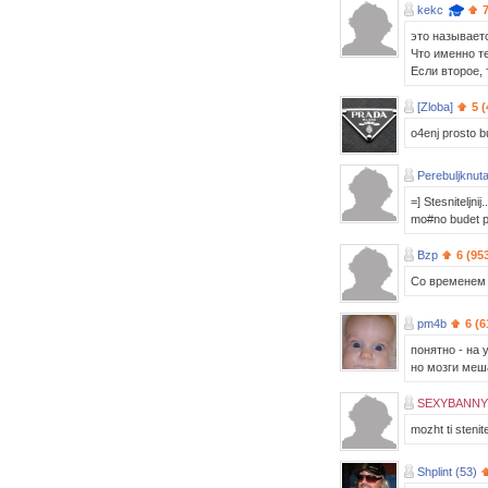
kekc
это называет
Что именно те
Если второе, 
[Zloba]
5 
o4enj prosto bu
Perebuljknuta
=] Stesniteljni
mo#no budet po
Bzp
6 (95
Со временем 
pm4b
6 (6
понятно - на
но мозги ме
SEXYBANNY 
mozht ti stenitel
Shplint (53)