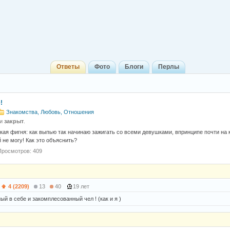
Ответы
Фото
Блоги
Перлы
!
Знакомства, Любовь, Отношения
 и
закрыт
.
акая фигня: как выпью так начинаю зажигать со всеми девушками, впринципе почти на к
 не могу! Как это объяснить?
Просмотров: 409
4 (2209)
13
40
19 лет
й в себе и закомплесованный чел ! (как и я )