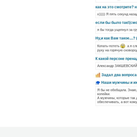
как на это смотрите? н
х))))) Я пять секунд наз
если бы было так!(смо
я бы тогда ущепнул за гр
Ну,и как Вам такое....?
Копать-потеть
а я сл
руку на горячую сковород
К какой персоне прена
Александр ЗАКШЕВСКИЙ -
Задал два вопроса
Наши мужчины и их 
Я бы не обобщала. Знаю,
копейки.
А мужчины, которые так 
обеспечивать, а вот кому