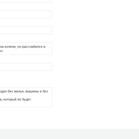
на колени, он расслабился и
ет
ходил без жилья, машины и без
а, который ее будет