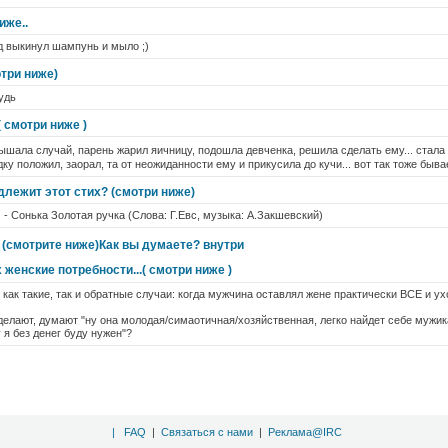
иже..
ад выкинул шампунь и мыло ;)
три ниже)
удь
 ( смотри ниже )
ышала случай, парень жарил яичницу, подошла девченка, решила сделать ему... стала 
ку положил, заорал, та от неожиданности ему и прикусила до кучи... вот так тоже быва
длежит этот стих? (смотри ниже)
 Сонька Золотая ручка (Слова: Г.Евс, музыка: А.Закшевский)
 (смотрите ниже)Как вы думаете? внутри
женские потребности...( смотри ниже )
 как такие, так и обратные случаи: когда мужчина оставлял жене практически ВСЕ и у
делают, думают "ну она молодая/симаотичная/хозяйственная, легко найдет себе мужик
 я без денег буду нужен"?
|
FAQ
|
Связаться с нами
|
Реклама@IRC