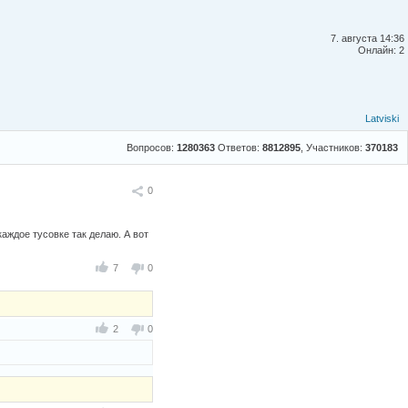
7. августа 14:36
Онлайн: 2
Latviski
Вопросов:
1280363
Ответов:
8812895
, Участников:
370183
Поделиться
0
аждое тусовке так делаю. А вот
7
0
2
0