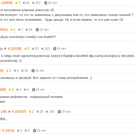
7 (32809)
7
66
207
19 лет
ся негативное влияние алкоголя =D.
бя волнует: то что ты зажигаешь с девушками или то, что зажигаешь только пьяный ?
то тут всё легко поправимо... будь проще. Ну а если первое, то это уже хуже =D
(4351)
1
7
24
19 лет
dj po uverennej i smelej i vse budet!!!!
ja
6 (11538)
6
53
163
19 лет
j.. U tebja vnutri ogroomnij potencial, kotorij ti t5ateljno bere#e6 dlja samoj dostojnoj iz devu
zavidovatj..=]
35)
2
5
26
19 лет
сможешь и трезвый. Все зависит от стажа употребления. ;)
189)
2
3
9
19 лет
 уровне рефлексов - нормальный человек
шают
(38)
6 (10107)
2
25
100
19 лет
jnij...
4 (1014)
3
8
19 лет