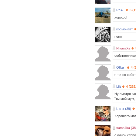
ReAL
6 (1
хорошо!
космонавт
norm
PhoeniXa
собственником
Oljka_
4 (
я точно собст
Lilit
4 (232
Ну смотря ка
"ты мой муж, 
L-e-x (39)
Хорошего мало
xama4ka (38
с одной сторо