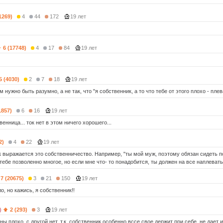
1269)
4
44
172
19 лет
6 (17748)
4
17
84
19 лет
5 (4030)
2
7
18
19 лет
 нужно быть разумно, а не так, что "я собственник, а то что тебе от этого плохо - плев
1857)
6
16
19 лет
венница... ток нет в этом ничего хорошего...
2)
4
22
19 лет
к выражается это собственничество. Например, "ты мой муж, поэтому обязан сидеть п
тебе позволенно многое, но если мне что- то понадобится, ты должен на все наплевать
7 (20675)
3
21
150
19 лет
, но кажись, я собственник!!
)
2 (293)
3
19 лет
ны плохо, с другой нет. т.к. собственник особенно вссе свое держит при себе, не дает