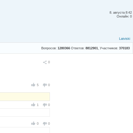
8. августа 8:42
Онлайн: 0
Latviski
Вопросов:
1280366
Ответов:
8812901
, Участников:
370183
Поделиться
0
5
0
1
0
0
0