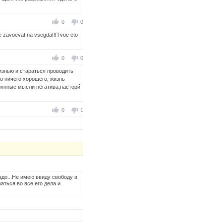
0
0
vae zavoevat na vsegda!!!Tvoe eto
0
0
изнью и стараться проводить
то ничего хорошего, жизнь
тоянные мысли негатива,насторй
0
1
адо...Не имею ввиду свободу в
аться во все его дела и