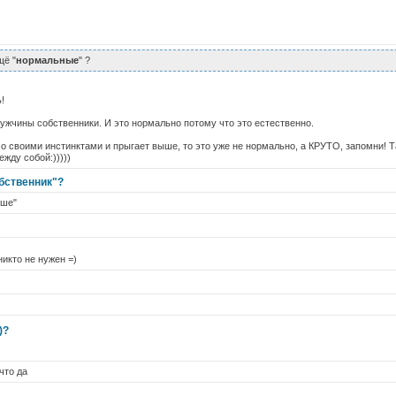
щё "
нормальные
" ?
!
мужчины собственники. И это нормально потому что это естественно.
со своими инстинктами и прыгает выше, то это уже не нормально, а КРУТО, запомни! 
жду собой:)))))
обственник"?
ьше"
никто не нужен =)
)?
что да