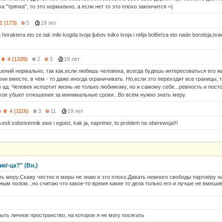
а "тряпка", то это нормально, а если нет то это плохо закончится =)
1 (173)
5
19 лет
 horaktera eto ze tak milo kogda tvoja ljubov tolko tvoja i ni4ja bol6e!za eto nado borotsja,t
4 (1339)
2
3
19 лет
шений нормально, так как,если любишь человека, всегда будешь интересоваться его ж
и вместе, в чём - то даже иногда ограничивать. Но,если это переходит все границы, 
в ад. Человек испортит жизнь не только любимому, но и самому себе...ревность и пос
хое убьют отношения за минимальные сроки...Во всём нужно знать меру.
)
4 (1116)
3
11
19 лет
 esli sobstvennik ewe i egoist, kak ja, naprimer, to problem ne oberewsja!!!
к/-ца?" (Вн.)
ть меру.Скажу честно я меры не знаю и это плохо.Давать немного свободы партнёру н
ым полом...но считаю что какое-то время какие то дела только его и лучше не вмешив
ыть личное пространство, на которое я не могу посягать