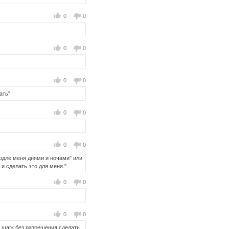
0
0
0
0
0
0
ать"
0
0
0
0
одле меня днями и ночами" или
 и сделать это для меня."
0
0
0
0
 и щагк без разрешения сделать