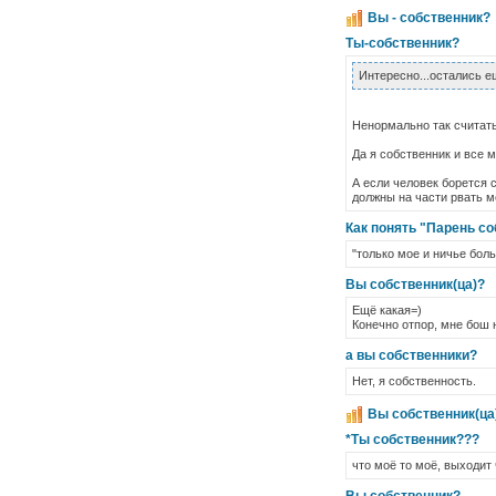
Вы - собственник?
Ты-собственник?
Интересно...остались е
Ненормально так считать
Да я собственник и все 
А если человек борется 
должны на части рвать ме
Как понять "Парень с
"только мое и ничье бол
Вы собственник(ца)?
Ещё какая=)
Конечно отпор, мне бош 
а вы собственники?
Нет, я собственность.
Вы собственник(ца
*Ты собственник???
что моё то моё, выходит 