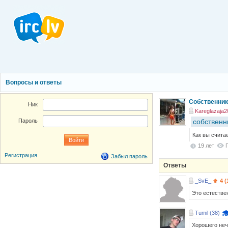
Вопросы и ответы
Собственник?
Ник
Kareglazaja2
собственн
Пароль
Как вы счита
19 лет
Регистрация
Забыл пароль
Ответы
_SvE_
4 (
Это естестве
Tumil (38)
Хорошего нече