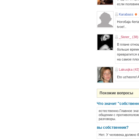
если половинк
Karabass
Horo6aja 4erta
tvoe!..
_Sister_ (38)
В плане отно
больше времен
превратится 
на самое пло
Lakusjka (43
Eto uzhasno! A
Похожие вопросы
Что значит "собственни
естественно.Главное зна
общении с противоположн
разговоры.
вы собственник?
Нет. У человека должно б