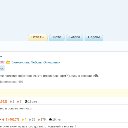
Ответы
Фото
Блоги
Перлы
...
007
Знакомства, Любовь, Отношения
ик
ете, человек-собственник это плохо или норм?(в плане отношений).
Просмотров: 491
1832)
2
7
19 лет
нно и совсем неплохо!
7 (46107)
4
25
179
19 лет
го не вижу, изза этого долгих отношений у них нет!