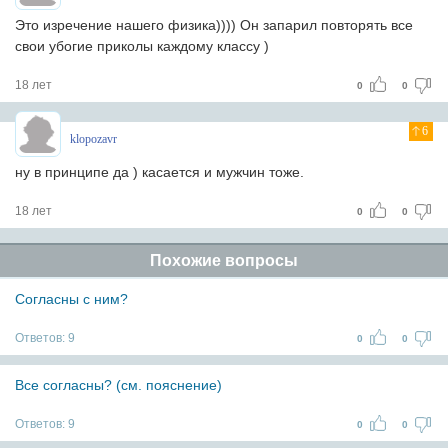
Это изречение нашего физика)))) Он запарил повторять все
свои убогие приколы каждому классу )
18 лет
0
0
6
klopozavr
ну в принципе да ) касается и мужчин тоже.
18 лет
0
0
Похожие вопросы
Согласны с ним?
Ответов:
9
0
0
Все согласны? (см. пояснение)
Ответов:
9
0
0