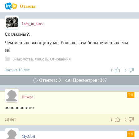
Ответы
Lady_in_black
Согласны?..
Чем меньше женщину мы больше, тем больше меньше мы
ее!
Знакомства, Любовь, Отношения
Закрыт 18 лет
7
0
Ответов: 3
Просмотров: 307
6
Huxepa
непоняяяятно
18 лет
3
0
6
My33oH