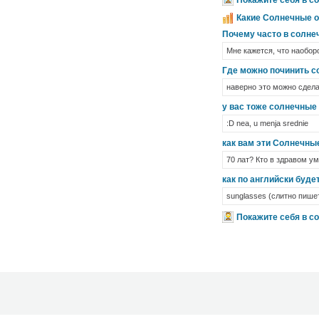
Покажите себя в с
Какие Солнечные о
Почему часто в солне
Мне кажется, что наоборо
Где можно починить с
наверно это можно сдела
у вас тоже солнечные
:D nea, u menja srednie
как вам эти Солнечные
70 лат? Кто в здравом ум
как по английски буде
sunglasses (слитно пише
Покажите себя в с