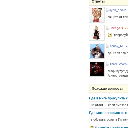
Ответы
купи_слона
защита от ко
Sheego
7 
попробуй
Kenny_RUS 
да. Если это 
ThreeSeven 
Люди будут ду
А иностранцы
Похожие вопросы
Где в Риге прикупить 
не стоит..... если вмазал 
Где можно посмотреть
в обсерватории, в Иманте