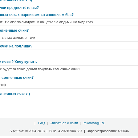
олнечных очках 8)
чки предпочтёте вы?
чных очках парни симпатичнее,чем без?
т.. Не люблю смотреть и общаться с людьми, не видя глаз ..
олнечные очки?
ть в магазинах оптики
 очки на поллица?
 очки ? Хочу купить
е будет за такие деньги покупать солнечные очки?
т солнечные очки?
тся)
олнечных очках )
|
FAQ
|
Связаться с нами
|
Реклама@IRC
SIA "Enio" © 2004-2013 | Build: 4.20210904.667 | Зарегистрировано: 480046