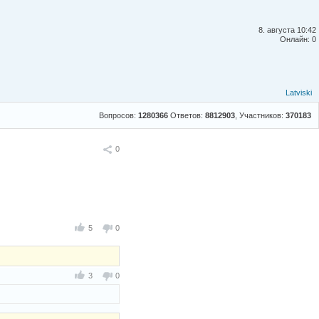
8. августа 10:42
Онлайн: 0
Latviski
Вопросов:
1280366
Ответов:
8812903
, Участников:
370183
Поделиться
0
5
0
3
0