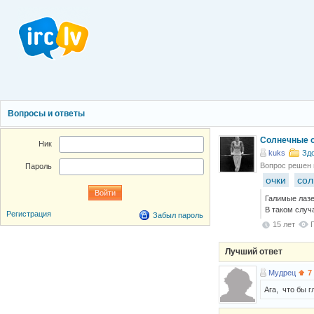
Вопросы и ответы
Солнечные о
Ник
kuks
Здо
Вопрос решен
Пароль
очки
сол
Галимые лазе
В таком случ
Регистрация
Забыл пароль
15 лет
Лучший ответ
Мудрец
7
Ага, что бы г