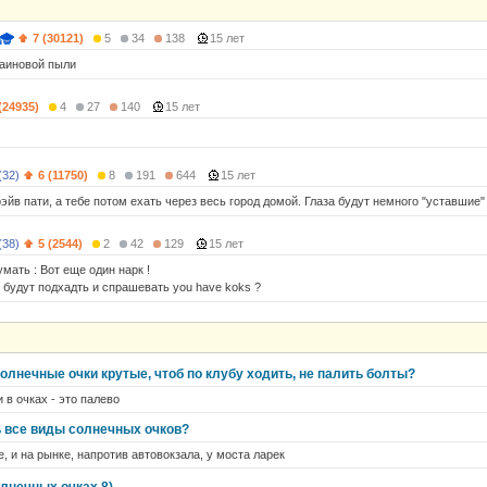
7 (30121)
5
34
138
15 лет
каиновой пыли
(24935)
4
27
140
15 лет
(32)
6 (11750)
8
191
644
15 лет
рэйв пати, а тебе потом ехать через весь город домой. Глаза будут немного "уставшие"
(38)
5 (2544)
2
42
129
15 лет
мать : Вот еще один нарк !
 будут подхадть и спрашевать you have koks ?
солнечные очки крутые, чтоб по клубу ходить, не палить болты?
и в очках - это палево
 все виды солнечных очков?
, и на рынке, напротив автовокзала, у моста ларек