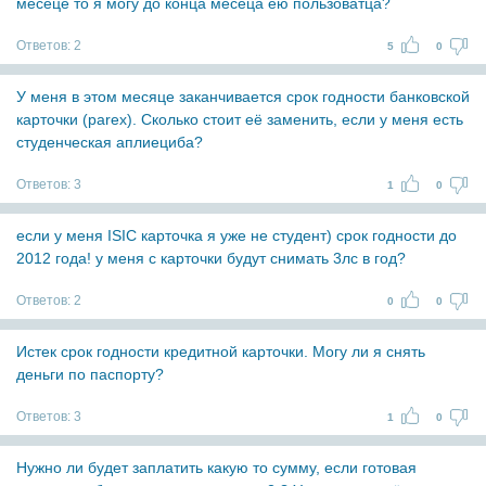
месеце то я могу до конца месеца ею пользоватца?
Ответов:
2
5
0
У меня в этом месяце заканчивается срок годности банковской
карточки (parex). Сколько стоит её заменить, если у меня есть
студенческая аплиециба?
Ответов:
3
1
0
если у меня ISIC карточка я уже не студент) срок годности до
2012 года! у меня с карточки будут снимать 3лс в год?
Ответов:
2
0
0
Истек срок годности кредитной карточки. Могу ли я снять
деньги по паспорту?
Ответов:
3
1
0
Нужно ли будет заплатить какую то сумму, если готовая