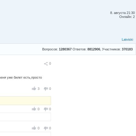
8. августа 21:30
Онлайн: 2
Latviski
Вопросов:
1280367
Ответов:
8812906
, Участников:
370183
Поделиться
0
меня уже билет есть,просто
3
0
0
0
0
0