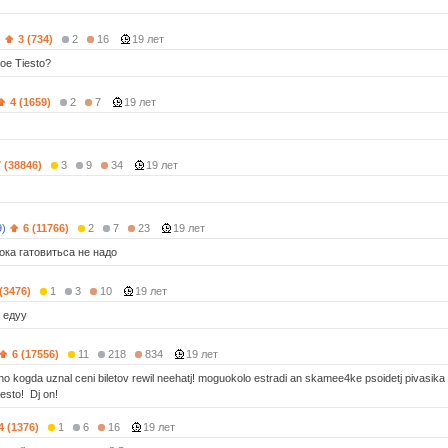
)
3 (734)
2
16
19 лет
koe Tiesto?
4 (1659)
2
7
19 лет
7 (38846)
3
9
34
19 лет
9)
6 (11766)
2
7
23
19 лет
тока гатовитьса не надо
 (3476)
1
3
10
19 лет
я едуу
6 (17556)
11
218
834
19 лет
no kogda uznal ceni biletov rewil neehatj! moguokolo estradi an skamee4ke psoidetj pivasika pop
esto! Dj on!
4 (1376)
1
6
16
19 лет