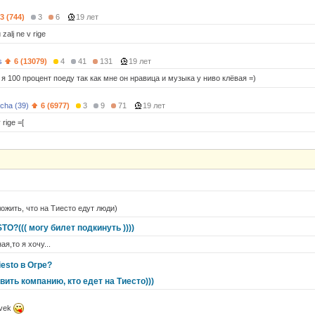
3 (744)
3
6
19 лет
 zalj ne v rige
s
6 (13079)
4
41
131
19 лет
я 100 процент поеду так как мне он нравица и музыка у ниво клёвая =)
cha (39)
6 (6977)
3
9
71
19 лет
rige =[
ожить, что на Тиесто едут люди)
STO?((( могу билет подкинуть ))))
я,то я хочу...
iesto в Огре?
вить компанию, кто едет на Тиесто)))
ovek