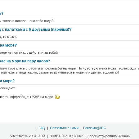
е?
ам тепло и весело - оно тебе надо?
д с палатками с 6 друзьями (парнями)?
, то можно
 на море?
ное не помеха.. , действия за тобой..
ас на море на пару часов?
вием сорвалась с работы и поехала бы на море! Но чувствую меня может только ждать
стоит ехать, ведь жарко, самое то искупаться в море или других водоемах!
на море?
 обещают...
, что ты оффлайн, ты УЖЕ на море
|
FAQ
|
Связаться с нами
|
Реклама@IRC
SIA "Enio" © 2004-2013 | Build: 4.20210904.667 | Зарегистрировано: 480046