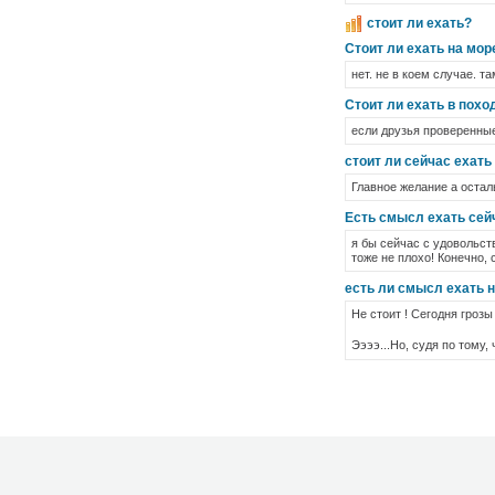
стоит ли ехать?
Стоит ли ехать на мор
нет. не в коем случае. т
Стоит ли ехать в похо
если друзья проверенные
стоит ли сейчас ехать
Главное желание а осталь
Есть смысл ехать сейч
я бы сейчас с удовольст
тоже не плохо! Конечно, 
есть ли смысл ехать 
Не стоит ! Сегодня грозы
Ээээ...Но, судя по тому