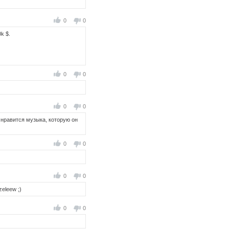
0
0
k $.
0
0
0
0
 нравится музыка, которую он
0
0
0
0
ozeleew ;)
0
0