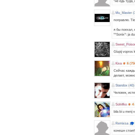
"не едь туда,
Mu_Master (
поправлю. Ti
я бы поехал, н
"^Sonix^: ja du
Sweet_Poiso
Glupij vopros k
Kixa
6 (75
Сейчас каждый
делает, можно
Standox (40)
Человек, ист
Solnifko
4 
bila bi u menj 
Remixsa
конешн стоит!