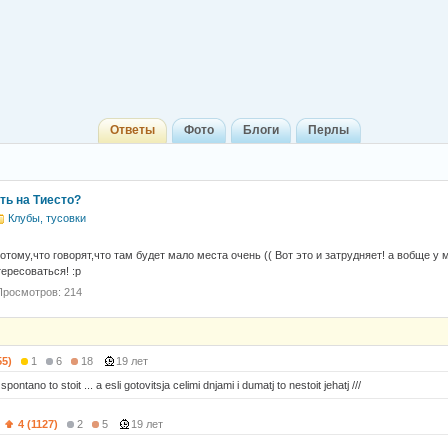
Ответы
Фото
Блоги
Перлы
ть на Тиесто?
Клубы, тусовки
тому,что говорят,что там будет мало места очень (( Вот это и затрудняет! а вобще у 
ересоваться! :р
Просмотров: 214
55)
1
6
18
19 лет
pontano to stoit ... a esli gotovitsja celimi dnjami i dumatj to nestoit jehatj ///
)
4 (1127)
2
5
19 лет