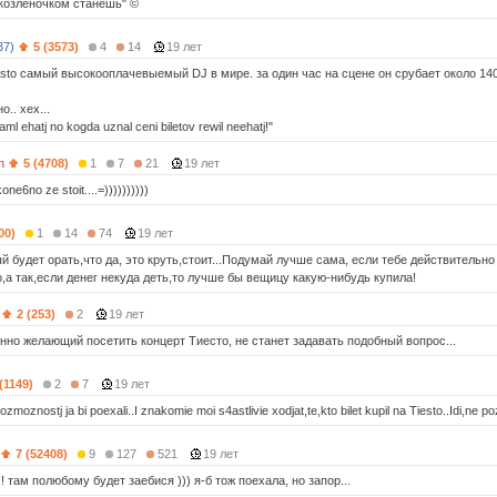
 козлёночком станешь" ©
37)
5 (3573)
4
14
19 лет
esto самый высокооплачевыемый DJ в мире. за один час на сцене он срубает около 140
о.. хех...
aml ehatj no kogda uznal ceni biletov rewil neehatj!"
n
5 (4708)
1
7
21
19 лет
one6no ze stoit....=))))))))))
00)
1
14
74
19 лет
 будет орать,что да, это круть,стоит...Подумай лучше сама, если тебе действительно
,а так,если денег некуда деть,то лучше бы вещицу какую-нибудь купила!
2 (253)
2
19 лет
енно желающий посетить концерт Тиесто, не станет задавать подобный вопрос...
(1149)
2
7
19 лет
vozmoznostj ja bi poexali..I znakomie moi s4astlivie xodjat,te,kto bilet kupil na Tiesto..Idi,ne p
7 (52408)
9
127
521
19 лет
! там полюбому будет заебися ))) я-б тож поехала, но запор...