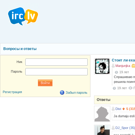
Вопросы и ответы
Стоит ли еха
Ник
Manjunjka
Пароль
19 лет
Спрашиваю по
решила поинт
19 лет
Регистрация
Забыл пароль
Ответы
Dist
5 (31
Ja dumaju esli s
DJ_Spor (35