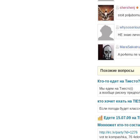
shershenj
stoit poljubomu
whysoseriou
НЕ знаю личн 
MaraSalvatru
A po4emu ne v 
Похожие вопросы
Кто-то едет на Тиесто?
Мы едем на Тиесто))
а вообще рискну предпол
кто хочет ехать на TIE
Если погода будет классна
Едете 15.07.09 на T
Моооожет кто-то соста
http://irc.lv/party?id=1276
vot te kompashka, 76 4el