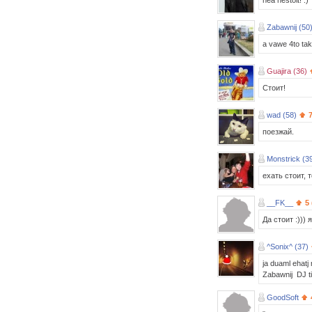
nea nestoit! :)
Zabawnij (50
a vawe 4to ta
Guajira (36)
Стоит!
wad (58)
поезжай.
Monstrick (3
ехать стоит, 
__FK__
5
Да стоит :))) 
^Sonix^ (37)
ja duaml ehatj 
Zabawnij DJ ti
GoodSoft