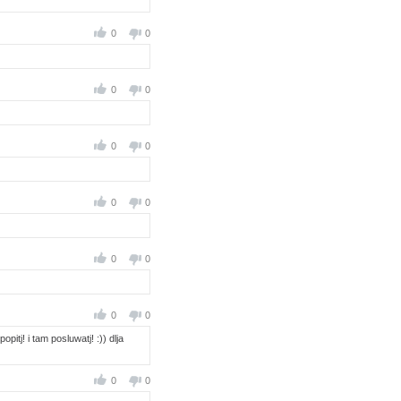
0
0
0
0
0
0
0
0
0
0
0
0
itj! i tam posluwatj! :)) dlja
0
0