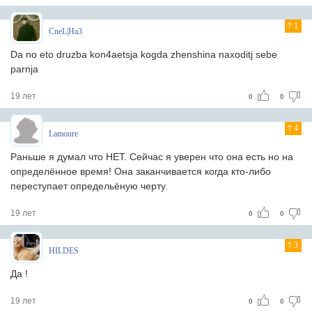
1
CneL|Ha3
Da no eto druzba kon4aetsja kogda zhenshina naxoditj sebe
parnja
19 лет
0
0
4
Lamoure
Раньше я думал что НЕТ. Сейчас я уверен что она есть но на
определённое время! Она заканчивается когда кто-либо
переступает определьёную черту.
19 лет
0
0
3
HILDES
Да !
19 лет
0
0