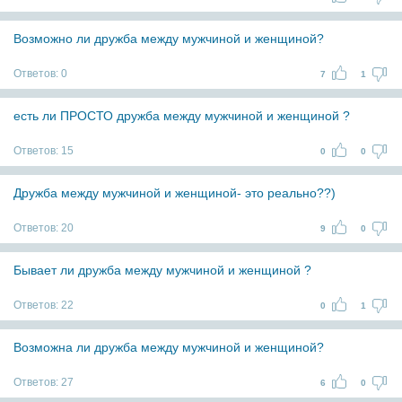
Возможно ли дружба между мужчиной и женщиной?
Ответов:
0
7
1
есть ли ПРОСТО дружба между мужчиной и женщиной ?
Ответов:
15
0
0
Дружба между мужчиной и женщиной- это реально??)
Ответов:
20
9
0
Бывает ли дружба между мужчиной и женщиной ?
Ответов:
22
0
1
Возможна ли дружба между мужчиной и женщиной?
Ответов:
27
6
0