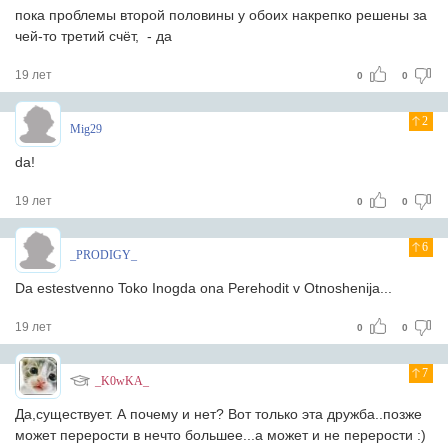
пока проблемы второй половины у обоих накрепко решены за
чей-то третий счёт, - да
19 лет
0
0
2
Mig29
da!
19 лет
0
0
6
_PRODIGY_
Da estestvenno Toko Inogda ona Perehodit v Otnoshenija...
19 лет
0
0
7
_K0wKA_
Да,существует. А почему и нет? Вот только эта дружба..позже
может перерости в нечто большее...а может и не перерости :)