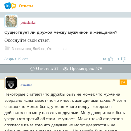
Ответы
potusianka
Существует ли дружба между мужчиной и женщиной?
Обоснуйте свой ответ.
Знакомства, Любовь, Отношения
Закрыт 19 лет
10
1
Ответов: 27
Просмотров: 579
4
Реалити
Некоторые считают что дружбы быть не может, что мужчина
всёравно испытывает что-то иное, с женщинами также. А вот я
считаю что может быть, у меня много подруг, которых я
дейсвительно могу назвать подругами. Могу доверится и быть
уверен что третий об этом не узнает. Может такой стереотип
сложился из-за того что девушки не могут удержатся и не