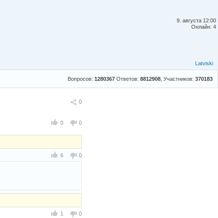
9. августа 12:00
Онлайн: 4
Latviski
Вопросов:
1280367
Ответов:
8812908
, Участников:
370183
Поделиться
0
0
0
6
0
1
0