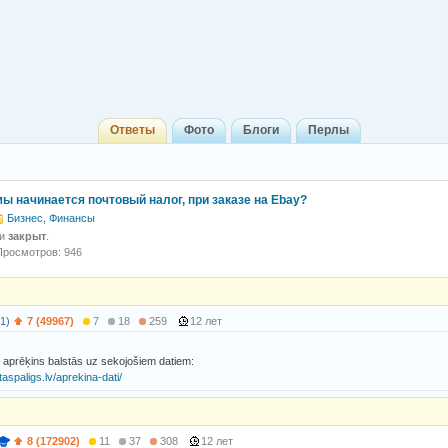
Ответы
Фото
Блоги
Перлы
ы начинается почтовый налог, при заказе на Ebay?
Бизнес, Финансы
 и
закрыт
.
Просмотров: 946
1)
7 (49967)
7
18
259
12 лет
v aprēķins balstās uz sekojošiem datiem:
aspaligs.lv/aprekina-dati/
8 (172902)
11
37
308
12 лет