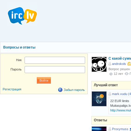
Вопросы и ответы
С какой сумм
Ник
androkols
Вопрос решен
Пароль
12 лет
Лучший ответ
Регистрация
Забыл пароль
mark.vudu (4
22 EUR limits
Muitaspaligs.l
http://www.muit
Ответы
Proxymuss