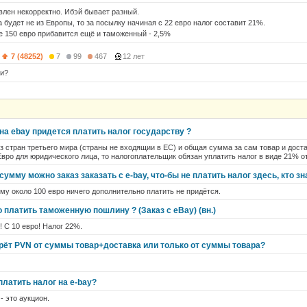
влен некорректно. Ибэй бывает разный.
 будет не из Европы, то за посылку начиная с 22 евро налог составит 21%.
е 150 евро прибавится ещё и таможенный - 2,5%
7 (48252)
7
99
467
12 лет
ли?
на ebay придется платить налог государству ?
з стран третьего мира (страны не входящии в ЕС) и общая сумма за сам товар и дост
Евро для юридического лица, то налогоплательщик обязан уплатить налог в виде 21% о
сумму можно заказ заказать с e-bay, что-бы не платить налог здесь, кто зн
мму около 100 евро ничего дополнительно платить не придётся.
о платить таможенную пошлину ? (Заказ с eBay) (вн.)
! С 10 евро! Налог 22%.
ерёт PVN от суммы товар+доставка или только от суммы товара?
латить налог на e-bay?
- это аукцион.