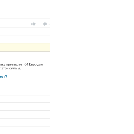
1
2
авку превышает 64 Евро для
т этой суммы.
ает?