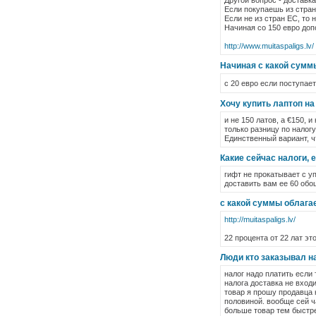
Другой вопрос - доставка
Если покупаешь из стран 
Если не из стран ЕС, то
Начиная со 150 евро до
http://www.muitaspaligs.lv/
Начиная с какой суммы
с 20 евро если поступает
Хочу купить лаптоп на
и не 150 латов, а €150, 
только разницу по налог
Единственный вариант, ч
Какие сейчас налоги, 
гифт не прокатывает с уп
доставить вам ее 60 обош
с какой суммы облагае
http://muitaspaligs.lv/
22 процента от 22 лат это
Люди кто заказывал на
налог надо платить если 
налога доставка не вход
товар я прошу продавца н
половиной. вообще сей ч
больше товар тем быстрее