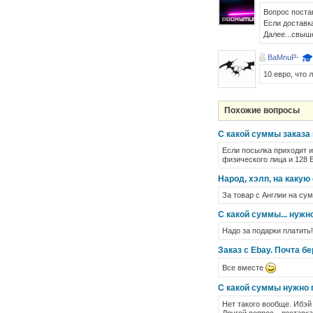
Вопрос поста
Если доставка
Далее...свыш
BaMnuP-
10 евро, что 
Похожие вопросы
С какой суммы заказа 
Если посылка приходит и
физического лица и 128 
Народ, хэлп, на какую 
За товар с Англии на су
С какой суммы... нужн
Надо за подарки платить!
Заказ с Ebay. Почта б
Все вместе
С какой суммы нужно п
Нет такого вообще. Ибэй 