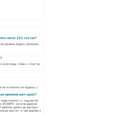
тить налог 21% это так?
ке вы должны будете заплатить
и?
о если вещь 1 бакс с стоит но
 и не чо платить не будешь ;)
ько времени шёл заказ?
 надо платить т.к. под расчёт
ше 45 ЕВРО. но если дорогой
 7 рабочих дней и до месяца с
дольше шел он. и чем дороже и