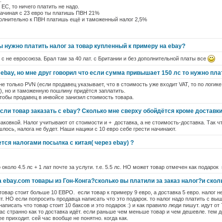
.
ЕС, то ничего платить не надо.
 начиная с 23 евро ты платишь ПВН 21%
полнительно к ПВН платишь ещё и таможенный налог 2,5%
 нужно платить налог за товар купленный к примеру на ebay?
 с не евросоюза. Брал там за 40 лат. с Британии и без дополнительной платы все
 ebay, но мне друг говорил что если сумма привышает 150 лс то нужно пла
и не только PVN (если продавец указывает, что в стоимость уже входит VAT, то по логи
у), но и таможенную пошлину придётся заплатить.
тобы продавец в инвойсе занизил стоимость товара.
если товар заказать с ebay? Сколько мне сверху обойдётся кроме доставк
аковкой. Налог учитывают от стоимости и + доставка, а не стоимость-доставка. Так чт
лось, налога не будет. Наши нацики с 10 евро себе грести начинают.
тся налогами посылка с китая( через ebay) ?
 около 4.5 лс + 1 лат почте за услуги. т.е. 5.5 лс. НО может товар отмечен как подарок
 ebay.com товары из Гон-Конга?сколько вы платили за заказ налог?и скол
товар стоит больше 10 ЕВРО. если товар к примеру 9 евро, а доставка 5 евро. налог не
ит. НО если попросить продавца написать что это подарок. то налог надо платить с вы
аписать что товар стоит 10 баксов и это подарок :) и как правило люди пишут. идут от
ас странно как то доставка идёт. если раньше чем меньше товар и чем дешевле. тем 
 приходит. сей час вообще не понятно. когда как.