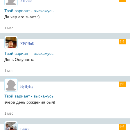
Allucard
Твой вариант - выскажусь
Да хер его знает :)
1 мес
4
XPOHuK
Твой вариант - выскажусь
День Оккупанта
1 мес
6
HyHyHy
Твой вариант - выскажусь
вчера день рождения был!
1 мес
6
Вадяй