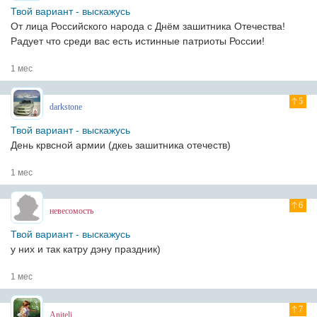
Твой вариант - выскажусь
От лица Российского народа с Днём зашитника Отечества!
Радует что среди вас есть истинные патриоты России!
1 мес
5
darkstone
Твой вариант - выскажусь
День крвсной армии (дкеь зашитника отечеств)
1 мес
6
невесомость
Твой вариант - выскажусь
у них и так катру дэну праздник)
1 мес
7
Aniteli