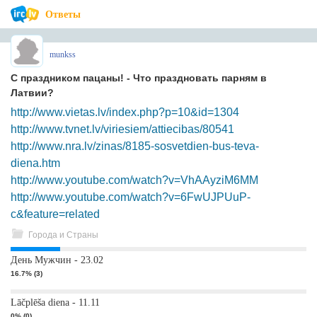
Ответы
munkss
С праздником пацаны! - Что праздновать парням в
Латвии?
http://www.vietas.lv/index.php?p=10&id=1304
http://www.tvnet.lv/viriesiem/attiecibas/80541
http://www.nra.lv/zinas/8185-sosvetdien-bus-teva-
diena.htm
http://www.youtube.com/watch?v=VhAAyziM6MM
http://www.youtube.com/watch?v=6FwUJPUuP-
c&feature=related
Города и Страны
День Мужчин - 23.02
16.7% (3)
Lāčplēša diena - 11.11
0% (0)