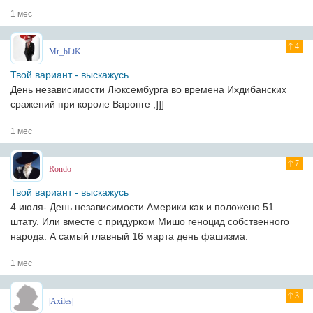
1 мес
4
Mr_bLiK
Твой вариант - выскажусь
День независимости Люксембурга во времена Ихдибанских
сражений при короле Варонге ;]]]
1 мес
7
Rondo
Твой вариант - выскажусь
4 июля- День независимости Америки как и положено 51
штату. Или вместе с придурком Мишо геноцид собственного
народа. А самый главный 16 марта день фашизма.
1 мес
3
|Axiles|