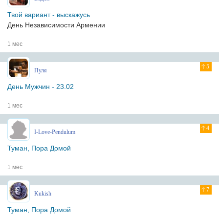
Твой вариант - выскажусь
День Независимости Армении
1 мес
5
Пуля
День Мужчин - 23.02
1 мес
4
I-Love-Pendulum
Туман, Пора Домой
1 мес
7
Kukish
Туман, Пора Домой