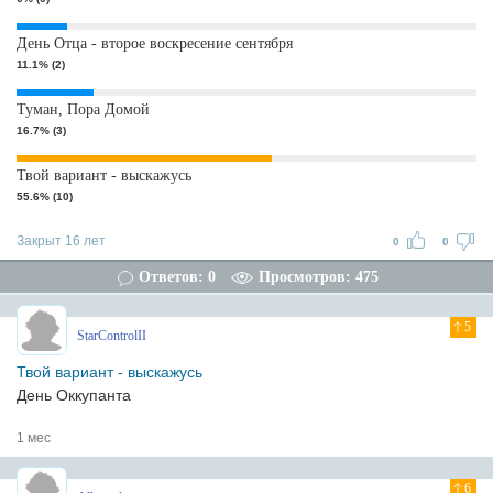
День Отца - второе воскресение сентября
11.1% (2)
Туман, Пора Домой
16.7% (3)
Твой вариант - выскажусь
55.6% (10)
Закрыт 16 лет
0
0
Ответов: 0
Просмотров: 475
5
StarControlII
Твой вариант - выскажусь
День Оккупанта
1 мес
6