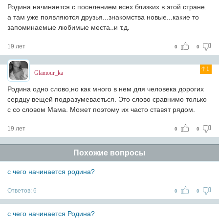
Родина начинается с поселением всех близких в этой стране.
а там уже появляются друзья...знакомства новые...какие то
запоминаемые любимые места..и т.д.
19 лет
0
0
1
Glamour_ka
Родина одно слово,но как много в нем для человека дорогих
сердцу вещей подразумеваеться. Это слово сравнимо только
с со словом Мама. Может поэтому их часто ставят рядом.
19 лет
0
0
Похожие вопросы
с чего начинается родина?
Ответов:
6
0
0
с чего начинается Родина?