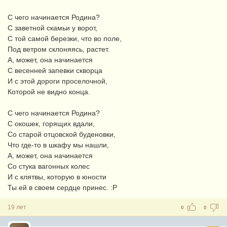
С чего начинается Родина?
С заветной скамьи у ворот,
С той самой березки, что во поле,
Под ветром склоняясь, растет.
А, может, она начинается
С весенней запевки скворца
И с этой дороги проселочной,
Которой не видно конца.
С чего начинается Родина?
С окошек, горящих вдали,
Со старой отцовской буденовки,
Что где-то в шкафу мы нашли,
А, может, она начинается
Со стука вагонных колес
И с клятвы, которую в юности
Ты ей в своем сердце принес. :Р
19 лет
0
0