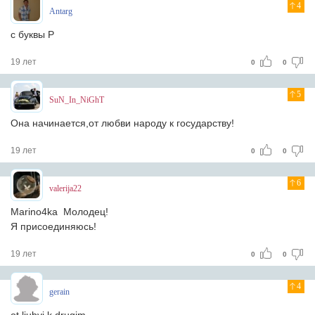
4
Antarg
с буквы Р
19 лет
0
0
5
SuN_In_NiGhT
Она начинается,от любви народу к государству!
19 лет
0
0
6
valerija22
Marino4ka Молодец!
Я присоединяюсь!
19 лет
0
0
4
gerain