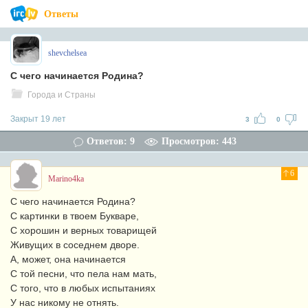
Ответы
shevchelsea
С чего начинается Родина?
Города и Страны
Закрыт 19 лет
3
0
Ответов: 9
Просмотров: 443
6
Marino4ka
С чего начинается Родина?
С картинки в твоем Букваре,
С хорошин и верных товарищей
Живущих в соседнем дворе.
А, может, она начинается
С той песни, что пела нам мать,
С того, что в любых испытаниях
У нас никому не отнять.