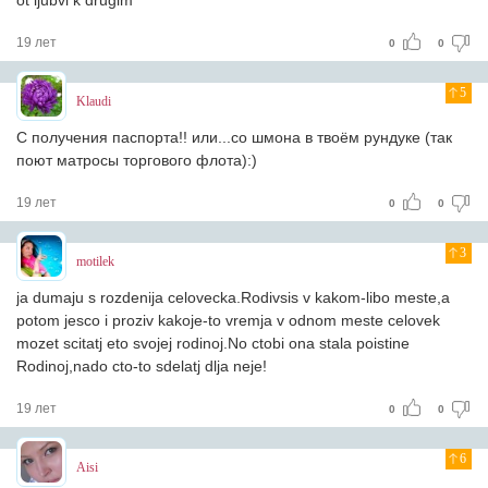
ot ljubvi k drugim
19 лет
0
0
5
Klaudi
С получения паспорта!! или...со шмона в твоём рундуке (так
поют матросы торгового флота):)
19 лет
0
0
3
motilek
ja dumaju s rozdenija celovecka.Rodivsis v kakom-libo meste,a
potom jesco i proziv kakoje-to vremja v odnom meste celovek
mozet scitatj eto svojej rodinoj.No ctobi ona stala poistine
Rodinoj,nado cto-to sdelatj dlja neje!
19 лет
0
0
6
Aisi