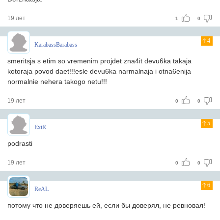
19 лет
1
0
4
KarabassBarabass
smeritsja s etim so vremenim projdet zna4it devu6ka takaja
kotoraja povod daet!!!esle devu6ka narmalnaja i otna6enija
normalnie nehera takogo netu!!!
19 лет
0
0
5
ExtR
podrasti
19 лет
0
0
6
ReAL
потому что не доверяешь ей, если бы доверял, не ревновал!