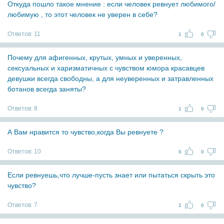
Откуда пошло такое мнение : если человек ревнует любимого/
любимую , то этот человек не уверен в себе?
Ответов:
11
1
0
Почему для афигенных, крутых, умных и уверенных,
сексуальных и харизматичных с чувством юмора красавцев
девушки всегда свободны, а для неуверенных и затравленных
ботанов всегда заняты?
Ответов:
8
1
0
А Вам нравится то чувство,когда Вы ревнуете ?
Ответов:
10
0
0
Если ревнуешь,что лучше-пусть знает или пытаться скрыть это
чувство?
Ответов:
7
2
0