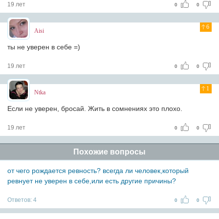
19 лет
0
0
6
Aisi
ты не уверен в себе =)
19 лет
0
0
1
Ntka
Если не уверен, бросай. Жить в сомнениях это плохо.
19 лет
0
0
Похожие вопросы
от чего рождается ревность? всегда ли человек,который
ревнует не уверен в себе,или есть другие причины?
Ответов:
4
0
0