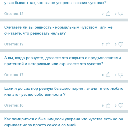
у вас бывает так, что вы не уверены в своих чувствах?
Ответов:
12
7
0
Считаете ли вы ревность - нормальным чувством, или же
считаете, что ревновать нельзя?
Ответов:
19
7
0
А вы, когда ревнуете, делаете это открыто с предъявлениями
притензий и истериками или скрываете это чувство?
Ответов:
17
0
0
Если я до сих пор ревную бывшего парня , значит я его люблю
или это чувство собственности ?
Ответов:
10
0
0
Как помириться с бывшим,если уверена что чувства есть но он
скрывает их за просто сексом со мной