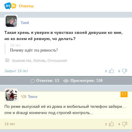
Ответы
Tumil
Такая хрень я уверен в чувствах своей девушки ко мне,
но ко всем её ревную, чо делать?
19 лет
Почему идёт эта ревность?
Знакомства, Любовь, Отношения
Закрыт 19 лет
5
0
Ответов: 13
Просмотров: 530
7
Tensor
По реже выпускай её из дома и мобильный телефон забери...
one и draugi конеечно под строгий контроль...
19 лет
2
0