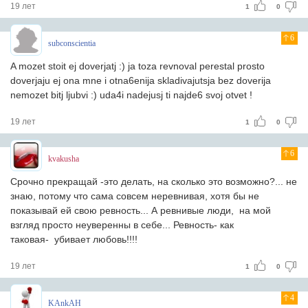
19 лет
1
0
6
subconscientia
A mozet stoit ej doverjatj :) ja toza revnoval perestal prosto
doverjaju ej ona mne i otna6enija skladivajutsja bez doverija
nemozet bitj ljubvi :) uda4i nadejusj ti najde6 svoj otvet !
19 лет
1
0
6
kvakusha
Срочно прекращай -это делать, на сколько это возможно?... не
знаю, потому что сама совсем неревнивая, хотя бы не
показывай ей свою ревность... А ревнивые люди, на мой
взгляд просто неуверенны в себе... Ревность- как
таковая- убивает любовь!!!!
19 лет
1
0
4
KAnkAH