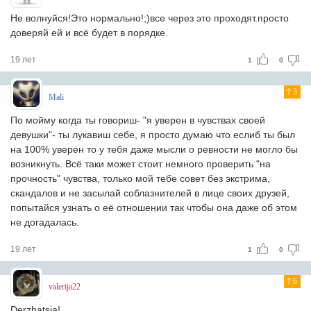
Не волнуйся!Это нормально!;)все через это проходят.просто
доверяй ей и всё будет в порядке.
19 лет
1
0
3
Mali
По мойму когда ты говориш- "я уверен в чувствах своей
девушки"- ты лукавиш себе, я просто думаю что еслиб ты был
на 100% уверен то у тебя даже мысли о ревности не могло бы
возникнуть. Всё таки может стоит немного проверить "на
прочность" чувства, только мой тебе совет без экстрима,
скандалов и не засылай соблазнителей в лице своих друзей,
попытайся узнать о её отношении так чтобы она даже об этом
не догадалась.
19 лет
1
0
6
valerija22
Derzhatsja!