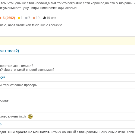
 тем что цены не столь велики,а лмт то что покрытие сети хорошее,но это было рань
мт уменьшает цену...впринципе почти одинаковые.
5 (2602)
1
7
19
19 лет
 lut6e, a6as vrode kak tele2 i lut6e i de6evle
счет теле2)
..
не отвечаю... смысл?
я? Или это такой способ экономии?
е2?
 интернет банке проверь
хромает
знес клиент irc.lv
?
одит.
Они просто не меняются.
Это их обычный стиль работы. Близнецы с иззи. Хотя 