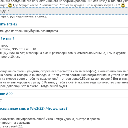
еле2 же всегда ничего не знают и ничего не зафиксировано. И 5 лет назад было, что у
ридёт
Где блудит часов 7 неизвестно. Это если дойдёт. Его ж давно зовут ЕЛЕ2
уйду:P
перь с рук надо покупать симку.
ть в tele2
 или два из теле2 не уйдешь без штрафа.
? и как ?
втиня.
 такой, ЗЗ5, ЗЗ7 и ЗЗ10.
яц 5,7 или 10 лат, а тариф на смс и разговоры там значительно меньше, чем в других.
 всего 10 лат.
равда не сможешь увидить, скорее всего (смотря что за телефон), сколько иммено за
а всего на телефоне их передано. Если у тебя постоянное подключение, и у тебя не по
г (а скорее всего у тебя не подключено), то твоя цена 0,59 лс за мег, верно ? Вот и ду
ь на очень хорошую сумму :) Кстати, у тебя в счётё указано ведь количество скачанн
рос дополни), что в счёте - тогда ясней будет.
или А??
 ))
сплатные sms в Tele2(ZZ). Что делать?
служивания управлять своей Zelta Zivtiņa удобно, быстро и просто!
бя время ты сможешь:
ствия своей ZZ;