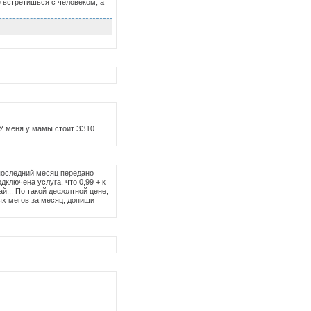
же встретишься с человеком, а
 У меня у мамы стоит ЗЗ10.
 последний месяц передано
дключена услуга, что 0,99 + к
май... По такой дефолтной цене,
ых мегов за месяц, допиши