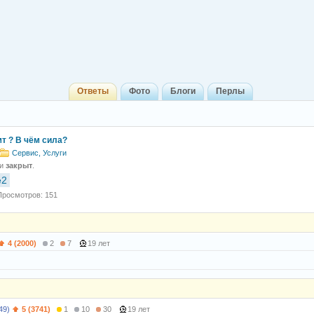
Ответы
Фото
Блоги
Перлы
т ? В чём сила?
Сервис, Услуги
 и
закрыт
.
e2
Просмотров: 151
4 (2000)
2
7
19 лет
49)
5 (3741)
1
10
30
19 лет