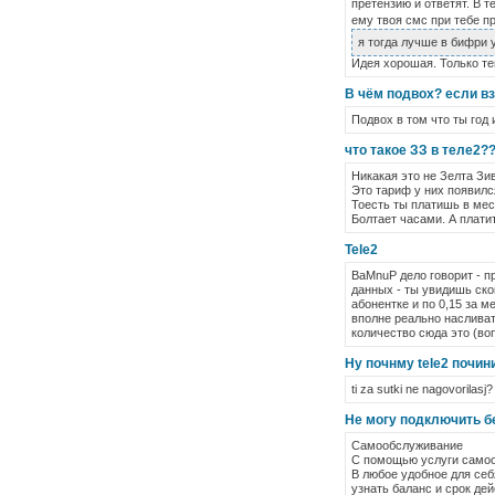
претензию и ответят. В т
ему твоя смс при тебе п
я тогда лучше в бифри 
Идея хорошая. Только те
В чём подвох? если взя
Подвох в том что ты год
что такое ЗЗ в теле2??
Никакая это не Зелта Зи
Это тариф у них появился
Тоесть ты платишь в мес
Болтает часами. А платит
Tele2
BaMnuP дело говорит - п
данных - ты увидишь скок
абонентке и по 0,15 за ме
вполне реально насливат
количество сюда это (воп
Ну почнму tele2 почин
ti za sutki ne nagovorilasj?
Не могу подключить бе
Самообслуживание
С помощью услуги самооб
В любое удобное для се
узнать баланс и срок дей