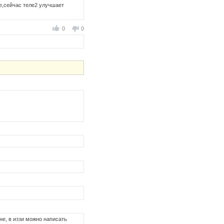
ше,сейчас теле2 улучшает
0
0
не, в иззи можно написать