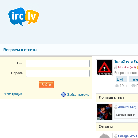
Вопросы и ответы
Теле2 или Лм
Ник
Magika (43)
Вопрос решен
Пароль
LMT
Tel
19 лет
Регистрация
Забыл пароль
Лучший ответ
Admiral (42)
сила в пиве !
Ответы
SeregaKiev (