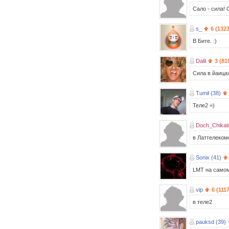
Сало - сила! 
s_
6 (132
В Бите. :)
Dalil
3 (81
Сила в йаицах
Tumil (38)
Теле2 =)
Doch_Chikati
в Латтелекоме
Sonix (41)
LMT на само
vip
6 (111
в теле2
pauksd (39)