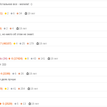
Остальное все - могила! :-)
31)
2
6
34
19 лет
9)
2
4
19 лет
, но никто об этом не знает.
7 (46107)
4
25
179
19 лет
lo (34)
6 (17424)
8
43
141
19 лет
 :))))
4 (2199)
6
26
19 лет
м деле лучше
79)
2
41
254
19 лет
5 (2529)
5
13
19 лет