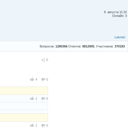
8. августа 11:32
Онлайн: 3
Latviski
Вопросов:
1280366
Ответов:
8812905
, Участников:
370183
Поделиться
0
4
0
1
0
1
0