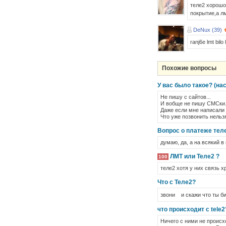
теле2 хорошо
покрытие,а л
DeNux (39)
ranj6e lmt bilo
Похожие вопросы
У вас было такое? (на
Не пишу с сайтов...
И вобще не пишу СМСки.
Даже если мне написали 
Что уже позвонить нельз
Вопрос о платеже тел
думаю, да, а на всякий в
ЛМТ или Теле2 ?
100
теле2 хотя у них связь 
Что с Теле2?
звони и скажи что ты би
что происходит с tele2
Ничего с ними не происх