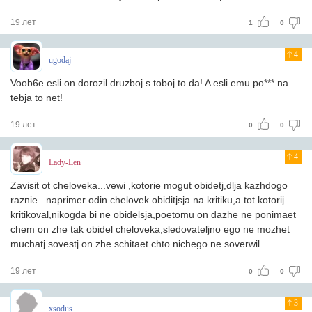
19 лет
1
0
4
ugodaj
Voob6e esli on dorozil druzboj s toboj to da! A esli emu po*** na
tebja to net!
19 лет
0
0
4
Lady-Len
Zavisit ot cheloveka...vewi ,kotorie mogut obidetj,dlja kazhdogo
raznie...naprimer odin chelovek obiditjsja na kritiku,a tot kotorij
kritikoval,nikogda bi ne obidelsja,poetomu on dazhe ne ponimaet
chem on zhe tak obidel cheloveka,sledovateljno ego ne mozhet
muchatj sovestj.on zhe schitaet chto nichego ne soverwil...
19 лет
0
0
3
xsodus