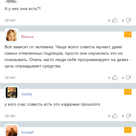
А у них она есть?!
19 лет
0
0
4
Bistrova
Всё зависит от человека. Чаще всего совесть мучает, даже
самых отявленных подлецов, просто они научились это не
показывать. Очень часто люди себя программируют на девиз -
цель оправдывает средства.
19 лет
0
0
3
Anufrij
у кого счас совесть есть это издержки прошлого
19 лет
0
0
5
SevanaS