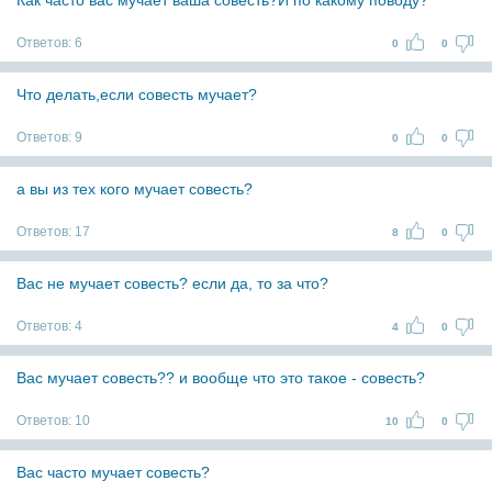
Как часто вас мучает ваша совесть?И по какому поводу?
Ответов:
6
0
0
Что делать,если совесть мучает?
Ответов:
9
0
0
а вы из тех кого мучает совесть?
Ответов:
17
8
0
Вас не мучает совесть? если да, то за что?
Ответов:
4
4
0
Вас мучает совесть?? и вообще что это такое - совесть?
Ответов:
10
10
0
Вас часто мучает совесть?