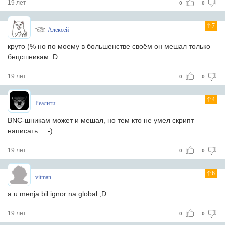
19 лет
0
0
7
Алексей
круто (% но по моему в большенстве своём он мешал только
бнцсшникам :D
19 лет
0
0
4
Реалити
BNC-шникам может и мешал, но тем кто не умел скрипт
написать... :-)
19 лет
0
0
6
vitman
a u menja bil ignor na global ;D
19 лет
0
0