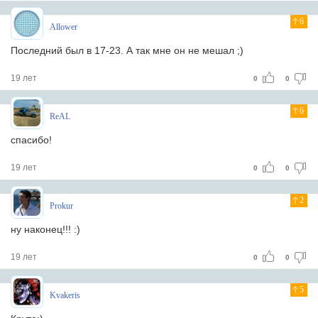
6
Allower
Последний был в 17-23. А так мне он не мешал ;)
19 лет
0
0
6
ReAL
спасибо!
19 лет
0
0
2
Prokur
ну наконец!!! :)
19 лет
0
0
5
Kvakeris