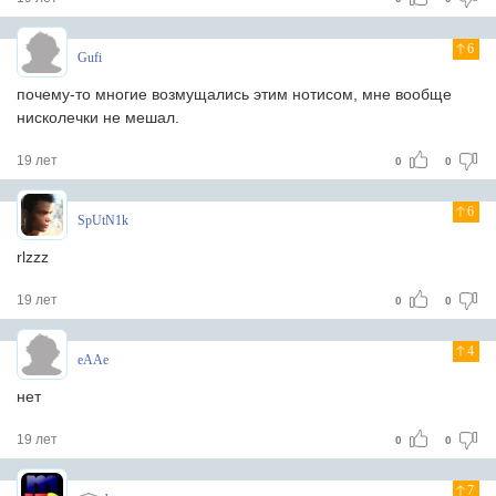
6
Gufi
почему-то многие возмущались этим нотисом, мне вообще
нисколечки не мешал.
19 лет
0
0
6
SpUtN1k
rlzzz
19 лет
0
0
4
eAAe
нет
19 лет
0
0
7