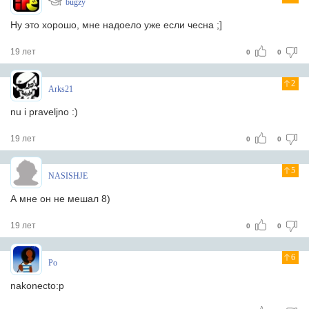
bugzy
Ну это хорошо, мне надоело уже если чесна ;]
19 лет
0
0
2
Arks21
nu i praveljno :)
19 лет
0
0
5
NASISHJE
А мне он не мешал 8)
19 лет
0
0
6
Po
nakonecto:p