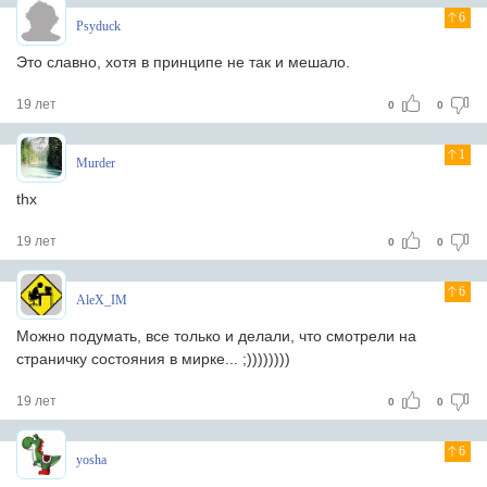
6
Psyduck
Это славно, хотя в принципе не так и мешало.
19 лет
0
0
1
Murder
thx
19 лет
0
0
6
AleX_IM
Можно подумать, все только и делали, что смотрели на
страничку состояния в мирке... ;))))))))
19 лет
0
0
6
yosha