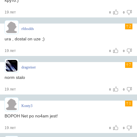
Круто:)
19 лет
0
0
2
rfdssdds
ura , dostal on uze ;)
19 лет
0
0
7
dragreiser
norm stalo
19 лет
0
0
1
Konty3
BOPOH Net po no4am jest!
19 лет
0
0