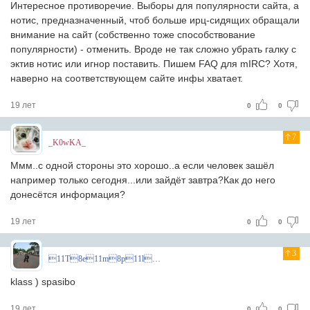
Интересное противоречие. Выборы для популярности сайта, а
нотис, предназначенный, чтоб больше ирц-сидящих обращали
внимание на сайт (собственно тоже способствование
популярности) - отменить. Вроде не так сложно убрать галку с
эктив нотис или игнор поставить. Пишем FAQ для mIRC? Хотя,
наверно на соответствующем сайте инфы хватает.
19 лет
0
0
7
_K0wKA_
Ммм..с одной стороны это хорошо..а если человек зашёл
например только сегодня...или зайдёт завтра?Как до него
донесётся информация?
19 лет
0
0
3
11T8e11m8p11l8a11r8^
klass ) spasibo
19 лет
0
0