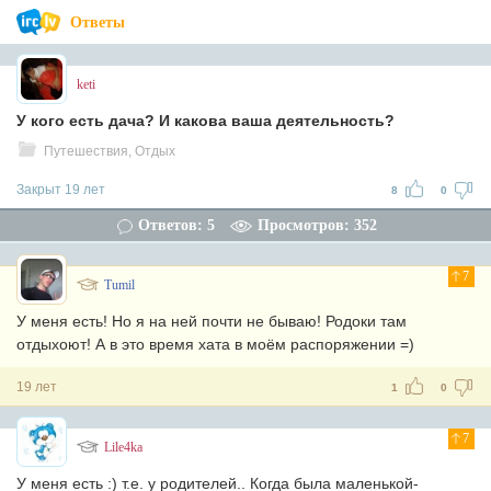
Ответы
keti
У кого есть дача? И какова ваша деятельность?
Путешествия, Отдых
Закрыт 19 лет
8
0
Ответов: 5
Просмотров: 352
7
Tumil
У меня есть! Но я на ней почти не бываю! Родоки там
отдыхоют! А в это время хата в моём распоряжении =)
19 лет
1
0
7
Lile4ka
У меня есть :) т.е. у родителей.. Когда была маленькой-