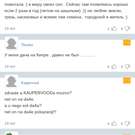
помогала :) в меру своих сил.. Сейчас там появляюсь хорошо
если 2 раза в год (летом на шашлыки) :)) не люблю землю,
грязь, насекомых и всякие там семена.. городской я житель :)
19 лет
1
0
4
Theodor
У меня дача на Кипре , давно не был ............
19 лет
0
0
5
Kaupervood
zdraste a KAUPERVOODa mozno?
net on na da4e.
a u nego est da4a?
net on na da4e pokazanij!!!
19 лет
0
0