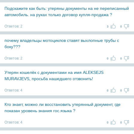
Подскажите как быть: утеряны документы на не переписанный
автомобиль. на руках только договор купля-продажа ?
Ответов:
2
3
0
почему владельцы мотоциклов ставят выхлопные трубы с
боку???
Ответов:
2
0
0
Утерян кошелёк с документами на имя ALEKSEJS
MURAVJEVS, просьба нашедшего отзвонить!
Ответов:
4
0
0
Кто знает, можно ли восстановить утерянный документ, где
показан уровень знания гос.языка ?
Ответов:
4
0
0