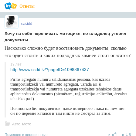
Ответы
suicidal
Хочу на себя переписать мотоцикл, но владелец утерял
документы.
Насколько сложно будет восстановить документы, сколько
это будет стоить и каких подводных камней стоит опасатся?
19 лет
http://www.csdd.lv/?pageID=1098867437
Pirms agregātu numuru salīdzināšanas persona, kas uzrāda
transportlīdzekli vai numurēto agregātu, uzrāda arī šī
transportlīdzekļa vai numurētā agregāta uzskaites tehniskos datus
apliecinošus dokumentus (piemēram, reģistrācijas apliecību, ārvalsts
tehnisko pasi).
Полностью без документов. даже номерного знака на нем нет.
он по деревне катался и там никто не смотрел за этим.
Авто, Мото
Помещен в нерешенные
2
0