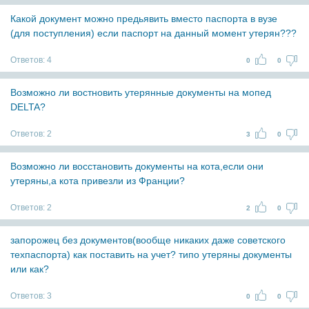
Какой документ можно предьявить вместо паспорта в вузе
(для поступления) если паспорт на данный момент утерян???
Ответов:
4
0
0
Возможно ли востновить утерянные документы на мопед
DELTA?
Ответов:
2
3
0
Возможно ли восстановить документы на кота,если они
утеряны,а кота привезли из Франции?
Ответов:
2
2
0
запорожец без документов(вообще никаких даже советского
техпаспорта) как поставить на учет? типо утеряны документы
или как?
Ответов:
3
0
0