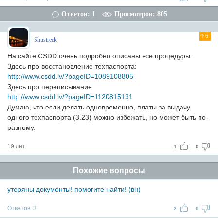
Ответов: 1
Просмотров: 805
6
Shustreek
На сайте CSDD очень подробно описаны все процедуры.
Здесь про восстановление техпаспорта:
http://www.csdd.lv/?pageID=1089108805
Здесь про переписывание:
http://www.csdd.lv/?pageID=1120815131
Думаю, что если делать одновременно, платы за выдачу
одного техпаспорта (3.23) можно избежать, но может быть по-
разному.
19 лет
1
0
Похожие вопросы
утеряны документы! помогите найти! (вн)
Ответов:
3
2
0