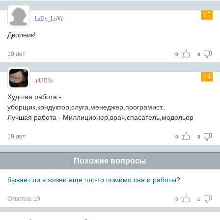
7
LaDy_LoVe
Дворник!
19 лет
0
0
4
mUDJa
Худшая работа -
уборщик,кондуктор,слуга,менеджер,програмист..
Лучшая работа - Миллиционер,врач,спасатель,модельер
19 лет
0
0
Похожие вопросы
бывает ли в жизни еще что-то помимо сна и работы?
Ответов:
19
8
1