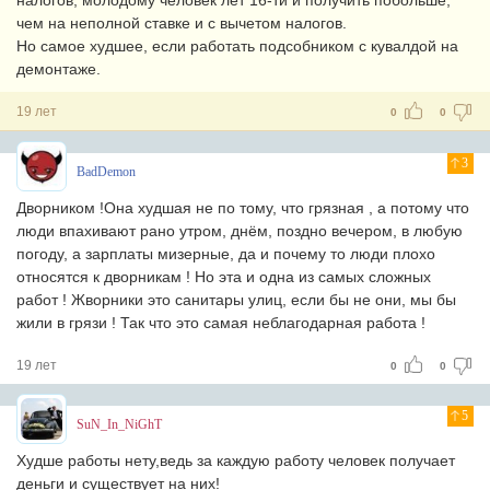
налогов, молодому человек лет 16-ти и получить побольше,
чем на неполной ставке и с вычетом налогов.
Но самое худшее, если работать подсобником с кувалдой на
демонтаже.
19 лет
0
0
3
BadDemon
Дворником !Она худшая не по тому, что грязная , а потому что
люди впахивают рано утром, днём, поздно вечером, в любую
погоду, а зарплаты мизерные, да и почему то люди плохо
относятся к дворникам ! Но эта и одна из самых сложных
работ ! Жворники это санитары улиц, если бы не они, мы бы
жили в грязи ! Так что это самая неблагодарная работа !
19 лет
0
0
5
SuN_In_NiGhT
Худше работы нету,ведь за каждую работу человек получает
деньги и существует на них!