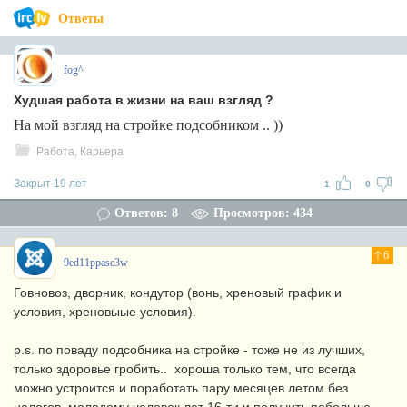
Ответы
fog^
Худшая работа в жизни на ваш взгляд ?
На мой взгляд на стройке подсобником .. ))
Работа, Карьера
Закрыт 19 лет
1
0
Ответов: 8
Просмотров: 434
6
9ed11ppasc3w
Говновоз, дворник, кондутор (вонь, хреновый график и
условия, хреновыые условия).
p.s. по поваду подсобника на стройке - тоже не из лучших,
только здоровье гробить.. хороша только тем, что всегда
можно устроится и поработать пару месяцев летом без