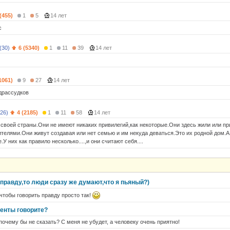
(455)
1
5
14 лет
с
(30)
6 (5340)
1
11
39
14 лет
1061)
9
27
14 лет
драссудков
26)
4 (2185)
1
11
58
14 лет
 своей страны.Они не имеют никаких привилегий,как некоторые.Они здесь жили или пр
телями.Они живут создавая или нет семью и им некуда деваться.Это их родной дом.А
.У них как правило несколько....,и они считают себя....
правду,то люди сразу же думают,что я пьяный?)
обы говорить правду просто так!
енты говорите?
почему бы не сказать? С меня не убудет, а человеку очень приятно!