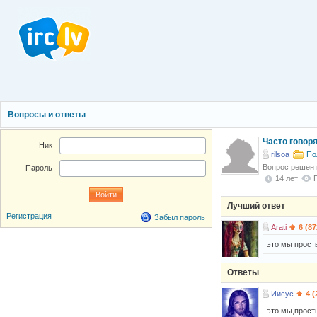
Вопросы и ответы
Часто говоря
Ник
rilsoa
По
Вопрос решен
Пароль
14 лет
Лучший ответ
Регистрация
Забыл пароль
Arati
6 (87
это мы прост
Ответы
Иисус
4 (
это мы,прост