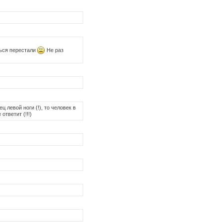
ться перестали
Не раз
 левой ноги (!), то человек в
тветит (!!!)