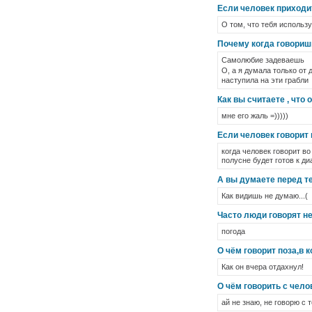
Если человек приходит
О том, что тебя использу
Почему когда говориш
Самолюбие задеваешь
О, а я думала только от
наступила на эти грабли
Как вы считаете , что 
мне его жаль =)))))
Если человек говорит в
когда человек говорит во
полусне будет готов к ди
А вы думаете перед те
Как видишь не думаю...(
Часто люди говорят не
погода
О чём говорит поза,в 
Как он вчера отдахнул!
О чём говорить с чело
ай не знаю, не говорю с 