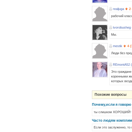
realjuga
2 
рабочий клас
tvorobusheg 
Мы.
mestik
4 (
Люди без пре
REmontA52 (
Это граждане
коренными жи
которых везде
Похожие вопросы
Почему,если я говорю 
ты слишком ХОРОШИЙ! чт
Часто людям комплим
Если это заслуженно, то 