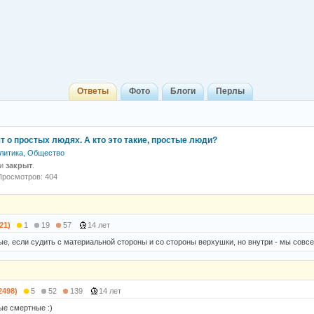
Ответы
Фото
Блоги
Перлы
т о простых людях. А кто это такие, простые люди?
литика, Общество
 и
закрыт
.
Просмотров: 404
21)
1
19
57
14 лет
ые, если судить с материальной стороны и со стороны верхушки, но внутри - мы совс
2498)
5
52
139
14 лет
ые смертные :)