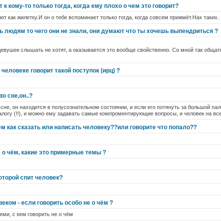
 к кому-то только тогда, когда ему плохо о чем это говорит?
ют как жилетку.И он о тебе вспоминает только тогда, когда совсем прижмёт.Нах таких.
ь людям то чего они не знали, они думают что ты хочешь выпендриться ?
 девушек слышать не хотят, а оказывается это вообще свойственно. Со мной так обща
о человеке говорит такой поступок (ирц) ?
о сне,он..?
 сне, он находится в полусознательном состоянии, и если его потянуть за большой палец
алогу (!!), и можно ему задавать самые компроментирующие вопросы, и человек на все о
м как сказать или написать человеку??или говорите что попало??
 о чём, какие это примерные темы ?
которой спит человек?
веком - если говорить особо не о чём ?
теми, с кем говорить не о чём