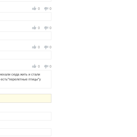
0
0
0
0
0
0
0
0
иехали сюда жить и стали
 есть"перелетные птицы"у