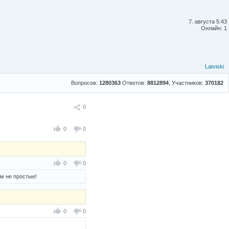
7. августа 5:43
Онлайн: 1
Latviski
Вопросов:
1280363
Ответов:
8812894
, Участников:
370182
Поделиться
0
0
0
0
0
ем не простые!
0
0