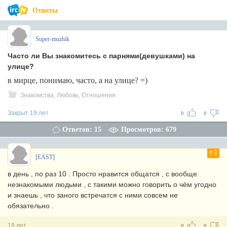
Ответы
Super-muzhik
Часто ли Вы знакомитесь с парнями(девушками) на
улице?
в мирце, понимаю, часто, а на улице? =)
Знакомства, Любовь, Отношения
Закрыт 19 лет
0
0
Ответов: 15
Просмотров: 679
3
[EAST]
в день , по раз 10 . Просто нравится общатся , с вообще
незнакомыми людьми , с такими можно говорить о чём угодно
и знаешь , что заного встречатся с ними совсем не
обязательно .
19 лет
0
0