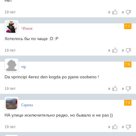
Нет
19 лет
0
0
1
^Power
Хотелось бы по чаще :D :P
19 лет
0
0
6
vip
Da vprincipi 4erez den kogda po pjane osobeno !
19 лет
0
0
4
Cepeera
НА улице исключительно редко, но бывало и не раз ))
19 лет
0
0