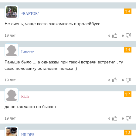
4
^RAPTOR^
Не очень, чаще всего знакомлюсь в тролейбусе.
19 лет
0
0
4
Lamoure
Раньше было ... а однажды при такой встречи встретил , ту
свою половинку остановил поиски :)
19 лет
0
0
2
Ridik
да не так часто но бывает
19 лет
0
0
3
HILDES