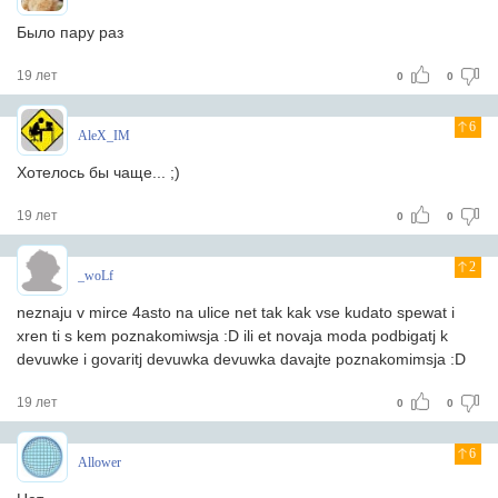
Было пару раз
19 лет
0
0
6
AleX_IM
Хотелось бы чаще... ;)
19 лет
0
0
2
_woLf
neznaju v mirce 4asto na ulice net tak kak vse kudato spewat i
xren ti s kem poznakomiwsja :D ili et novaja moda podbigatj k
devuwke i govaritj devuwka devuwka davajte poznakomimsja :D
19 лет
0
0
6
Allower