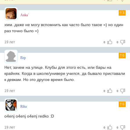
3
Anka`
хмм..даже не могу вспомнить как часто было такое =) но один
раз точно было =)
19 лет
0
0
6
Bzp
Нет, зачем на улице. Клубы для этого есть, или бары на
крайняк. Когда в школе/универе учился, да бывало приставали
к девкам. Но это другое время было.
19 лет
0
0
6
Riha
o4enj o4enj o4enj redko :D
19 лет
0
0