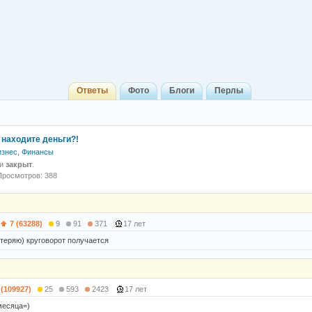
Ответы
Фото
Блоги
Перлы
 находите деньги?!
изнес, Финансы
 и
закрыт
.
Просмотров: 388
7 (63288)
9
91
371
17 лет
 теряю) круговорот получается
 (109927)
25
593
2423
17 лет
месяца=)