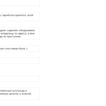
с зароботка прилетел, всей
задних сидениях обнаруживал
 владельцу по адресу, а мне
де не преступник.
кая счастливая была :)
нтересные штучки,да и
рянную цепочку и золотой