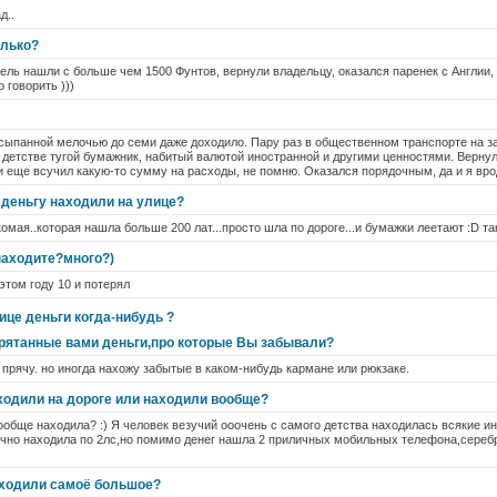
д..
олько?
ель нашли с больше чем 1500 Фунтов, вернули владельцу, оказался паренек с Англии, 
 говорить )))
ссыпанной мелочью до семи даже доходило. Пару раз в общественном транспорте на 
в детстве тугой бумажник, набитый валютой иностранной и другими ценностями. Вернул
 еще всучил какую-то сумму на расходы, не помню. Оказался порядочным, да и я вро
деньгу находили на улице?
акомая..которая нашла больше 200 лат...просто шла по дороге...и бумажки леетают :D та
находите?много?)
 этом году 10 и потерял
ице деньги когда-нибудь ?
рятанные вами деньги,про которые Вы забывали?
е прячу. но иногда нахожу забытые в каком-нибудь кармане или рюкзаке.
аходили на дороге или находили вообще?
обще находила? :) Я человек везучий ооочень с самого детства находилась всякие и
ычно находила по 2лс,но помимо денег нашла 2 приличных мобильных телефона,сереб
аходили самоё большое?