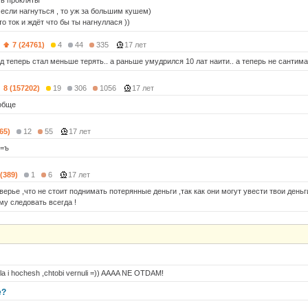
ть прокляты
 если нагнуться , то уж за большим кушем)
 то ток и ждёт что бы ты нагнуллася ))
)
7 (24761)
4
44
335
17 лет
од теперь стал меньше терять.. а раньше умудрился 10 лат наити.. а теперь не сантима
8 (157202)
19
306
1056
17 лет
обще
65)
12
55
17 лет
 =ъ
 (389)
1
6
17 лет
верье ,что не стоит поднимать потерянные деньги ,так как они могут увести твои день
му следовать всегда !
jala i hochesh ,chtobi vernuli =)) AAAA NE OTDAM!
е?