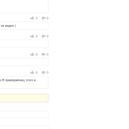
0
0
 не видно (
0
0
0
0
0
0
ги.Я приверженец этого и