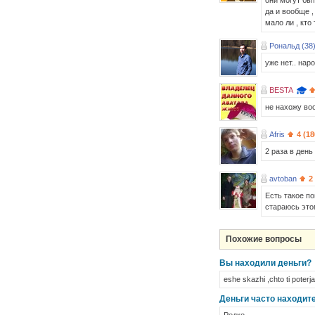
они могут бы
да и вообще ,
мало ли , кто
Рональд (38
уже нет.. нар
BESTA
не нахожу во
Afris
4 (18
2 раза в день
avtoban
2
Есть такое по
стараюсь это
Похожие вопросы
Вы находили деньги?
eshe skazhi ,chto ti poter
Деньги часто находит