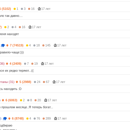
6 (5102)
1
3
16
17 лет
ло так давно....
7)
2
4
16
17 лет
меня находят
7 (74519)
4
18
145
17 лет
 правило-чаще:)))
36)
4 (2409)
7
19
17 лет
се их редко теряют...((
таны (31)
5 (2988)
24
67
17 лет
сь находить :D
)
6 (6063)
2
8
20
17 лет
 прошлом месяце..Я теперь богат...
)
6 (8748)
4
76
289
17 лет
подбираю