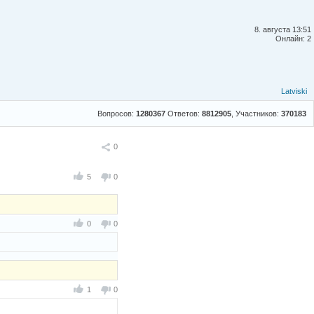
8. августа 13:51
Онлайн: 2
Latviski
Вопросов:
1280367
Ответов:
8812905
, Участников:
370183
Поделиться
0
5
0
0
0
1
0