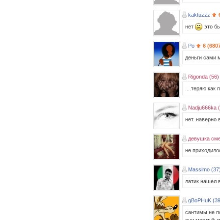
kaktuzzz
нет
это бы
Po
6 (680
деньги сами 
Rigonda (56)
....теряю как
Nadju666ka (
нет..наверно в
девушка сме
не приходило
Massimo (37
латик нашел в
gBoPHuK (39
сантимы не 