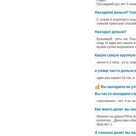
Редко.
Последний раз лет 5 наза
Находили деньги? Ск
С отцом в аэропорту кош
семьей приехали спасибо
Находил деньги?
Бумажкой - пять лат. Ра
клад. И один раз нашел 
мужик купил мороженое и
Какую самую крупную 
лично я 2 лата...есть зн
а улице часто деньги 
один раз нашёл 10 лат, в
Вы находили на ул
Вы часто находили сп
спрятанные - нет. я их н
Как много денег вы н
Именно на дороге?Или во
копеечки....Деньгами об
браслет :)
А сколько денег вы н