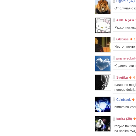
FighteR (37)
От случая о к
AJIbTA (43)
Редко, послед
Glebass
1
Часто , почт
juliana-sokol 
=) дискотеки 
Svetilka
4
casto..no moglo
necego delatj..
Csinblack
hmmm nu vprinc
feolka (39)
renjwe tak tako
na 4asika dva,