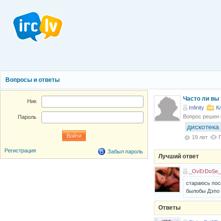
Вопросы и ответы
Часто ли вы 
Ник
Infinity
К
Вопрос решен
Пароль
дискотека
19 лет
Регистрация
Забыл пароль
Лучший ответ
_OvErDoSe_ 
стараюсь поси
былобы Дэпо 
Ответы