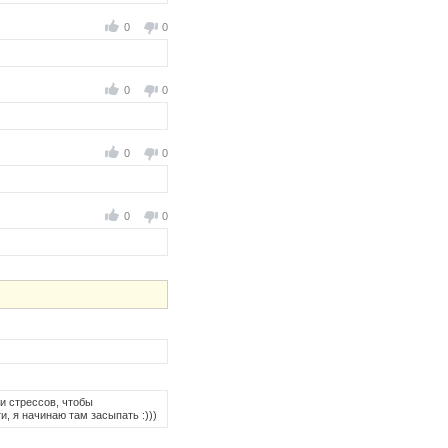
0
0
0
0
0
0
0
0
и стрессов, чтобы
и, я начинаю там засыпать :)))