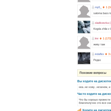
mp5_
1 (1
saloma bass k
sladkoezka (
Kogda zhila v 
lmr
1 (173
живу там
indaflex
3 
Редко
Похожие вопросы
Вы ходите на дискотек
неа..не хожу...незачем, 
Часто ходите на диско
Что бы хорошо провести 
благополучно это все ски
Ходите на дискоте