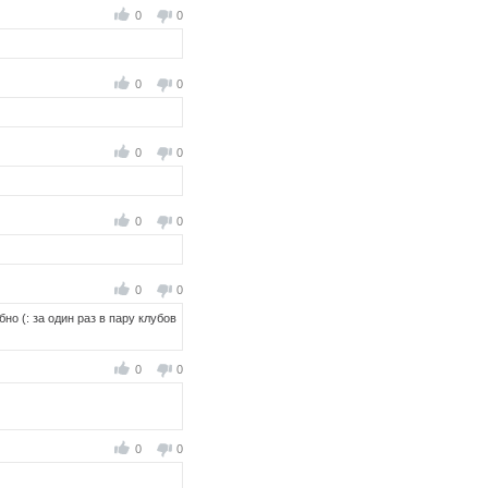
0
0
0
0
0
0
0
0
0
0
о (: за один раз в пару клубов
0
0
0
0