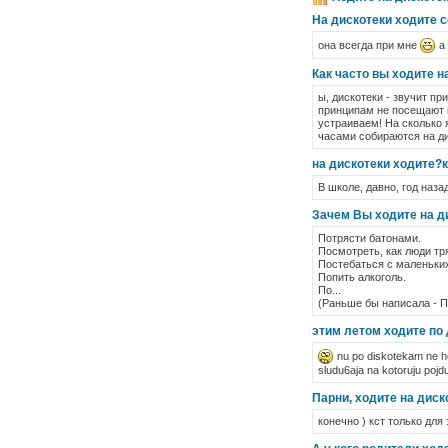
На дискотеки ходите 
она всегда при мне
а 
Как часто вы ходите н
ы, дискотеки - звучит п
принципам не посещают 
устраиваем! На сколько я
часами собираются на ди
на дискотеки ходите?
В школе, давно, год наза
Зачем Вы ходите на д
Потрясти батонами.
Посмотреть, как люди тр
Постебаться с маленьких
Попить алкоголь.
По...
(Раньше бы написала - П
этим летом ходите по
nu po diskotekam ne ho
sludu6aja na kotoruju pojdu
Парни, ходите на диск
конечно ) кст только для