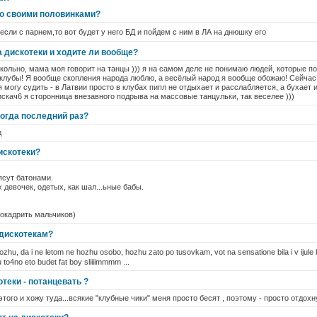
со своими половинками?
если с парнем,то вот будет у него БД и пойдем с ним в ЛА на днюшку его
а дискотеки и ходите ли вообще?
рикольно, мама моя говорит на танцы ))) я на самом деле не понимаю людей, которые 
клубы! Я вообще скопления народа люблю, а весёлый народ я вообще обожаю! Сейчас
 могу судить - в Латвии просто в клубах пипл не отдыхает и расслабляется, а бухает
скач6 я сторонница внезавного подрыва на массовые танцульки, так веселее )))
когда последний раз?
д
искотеки?
ясут батонами.
 девочек, одетых, как шал...ьные бабы.
окадрить мальчиков)
 дискотекам?
zhu, da i ne letom ne hozhu osobo, hozhu zato po tusovkam, vot na sensatione bila i v ijul
 to4no eto budet fat boy sliiiimmmm ...
отеки - потанцевать ?
 этого и хожу туда...всякие "клубные чики" меня просто бесят , поэтому - просто отдох