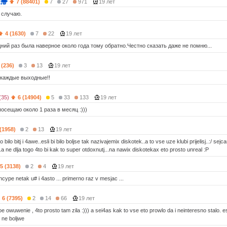
7 (88401)
7
27
971
19 лет
 случаю.
4 (1630)
7
22
19 лет
ний раз была наверное около года тому обратно.Честно сказать даже не помню...
 (236)
3
13
19 лет
и каждые выходные!!
(35)
6 (14904)
5
33
133
19 лет
посещаю около 1 раза в месяц :)))
 (1958)
2
13
19 лет
 bilo bitj i 4awe..esli bi bilo boljse tak nazivajemix diskotek..a to vse uze klubi prijelisj..:/ se
.a ne dlja togo 4to bi kak to super otdoxnutj...na nawix diskotekax eto prosto unreal :P
5 (3138)
2
4
19 лет
ype netak u# i 4asto ... primerno raz v mesjac ...
6 (7395)
2
14
66
19 лет
e owuwenie , 4to prosto tam zila :))) a sei4as kak to vse eto prowlo da i neinteresno stalo. es
 ne boljwe