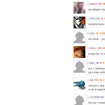
aliwya (34)
дa кaждую не
Riha (39)
neo4enj 4asto .
kekc
7 (3
не очень .. р
Anka` (38)
когда как..от
epic_fail
6
мы с любимым 
да в пару каб
adr (37)
2
смотря с кем 
а так в недел
ULDIK[DnB]
Da raz v nede