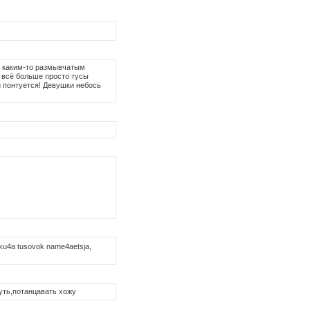
по каким-то размывчатым
 всё больше просто тусы
 и понтуется! Девушки небось
e ku4a tusovok name4aetsja,
нуть,потанцавать хожу