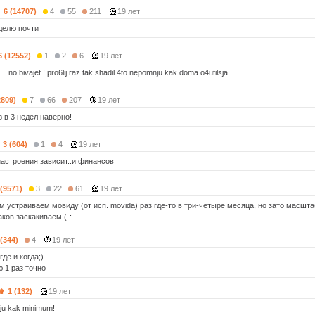
6 (14707)
4
55
211
19 лет
делю почти
6 (12552)
1
2
6
19 лет
.. no bivajet ! pro6lij raz tak shadil 4to nepomnju kak doma o4utilsja ...
2809)
7
66
207
19 лет
аз в 3 недел наверно!
3 (604)
1
4
19 лет
 настроения зависит..и финансов
 (9571)
3
22
61
19 лет
устраиваем мовиду (от исп. movida) раз где-то в три-четыре месяца, но зато масштабн
аков заскакиваем (-:
 (344)
4
19 лет
где и когда;)
ю 1 раз точно
1 (132)
19 лет
lju kak minimum!