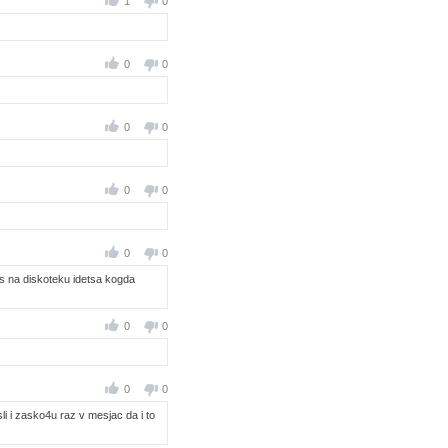
1
0
0
0
0
0
0
0
0
0
jcas na diskoteku idetsa kogda
0
0
0
0
li i zasko4u raz v mesjac da i to