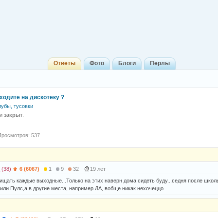
Ответы
Фото
Блоги
Перлы
ходите на дискотеку ?
лубы, тусовки
 и
закрыт
.
Просмотров: 537
(38)
6 (6067)
1
9
32
19 лет
щать каждые выходные...Только на этих наверн дома сидеть буду...седня после школы 
или Пулс,а в другие места, например ЛА, вобще никак нехочеццо