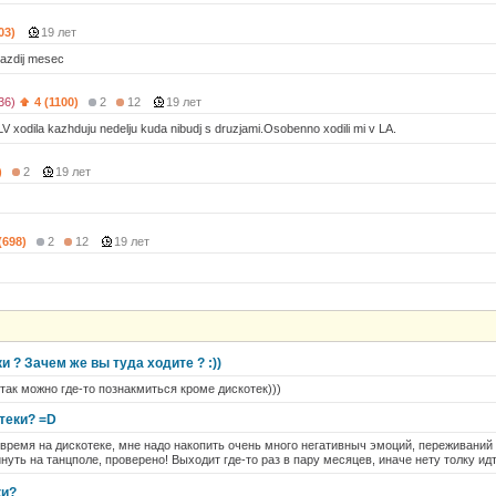
03)
19 лет
azdij mesec
36)
4 (1100)
2
12
19 лет
LV xodila kazhduju nedelju kuda nibudj s druzjami.Osobenno xodili mi v LA.
)
2
19 лет
(698)
2
12
19 лет
и ? Зачем же вы туда ходите ? :))
и так можно где-то познакмиться кроме дискотек)))
теки? =D
время на дискотеке, мне надо накопить очень много негативныч эмоций, переживаний 
нуть на танцполе, проверено! Выходит где-то раз в пару месяцев, иначе нету толку идт
ки?