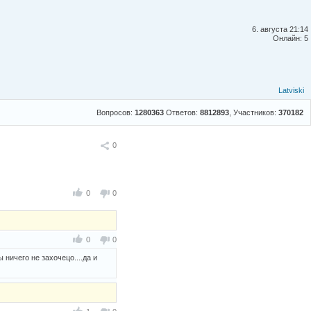
6. августа 21:14
Онлайн: 5
Latviski
Вопросов:
1280363
Ответов:
8812893
, Участников:
370182
Поделиться
0
0
0
0
0
ничего не захочецо....да и