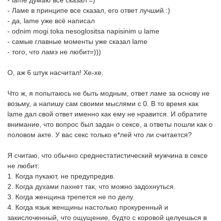
- lame думаю всё сказал =)
- Ламе в принципе все сказал, его ответ лучший :)
- да, lame уже всё написал
- odnim mogi toka nesoglositsa napisinim u lame
- самые главные моменты уже сказал lame
- того, что ламэ не любит=)))
О, аж 6 штук насчитал! Хе-хе.
Что ж, я попытаюсь не быть модным, ответ ламе за основу не
возьму, а напишу сам своими мыслями с 0. В то время как
lame дал свой ответ именно как ему не нравится. И обратите
внимание, что вопрос был задан о сексе, а ответы пошли как о
половом акте. У вас секс только е*лей что ли считается?
Я считаю, что обычно среднестатистический мужчина в сексе
не любит:
1. Когда пукают, не предупредив.
2. Когда духами пахнет так, что можно задохнуться.
3. Когда женщина трепется не по делу.
4. Когда язык женщины настолько прокуренный и
закислоченный, что ощущение, будто с коровой целуешься в