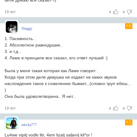
lame думаю всё сказал =)
19 лет
0
0
6
Shaggy
1. Пасивность..
2. Абсолютное равнодушие..
3. и.т.д...
4. Ламе в принципе все сказал, его ответ лучший :)
Была у меня такая которая как Ламе говорит:
Когда при этом деле девушка не издает не каких звуков
наслождения такое к сожелению бывает...(словно труп ебеш...
)
Она была удоволетворена.. Я нет...
19 лет
0
0
2
miwka777
Lu4we vipitj vodki litr, 4em lizatj saljenij kli*or !