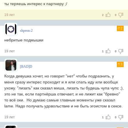
ты теряешь интерес к партнеру ;/
19 лет
2
0
2
shpeon-2
небритые подмышки
19 лет
1
0
3
[BAD]D
Когда девушка хочет, но говорит "нет" чтобы подразнить, у
меня сразу интерес проходит и я или спать иду или вообще
ухожу. "лизать" как сказал миша, лизать ты будешь чупа чупс ;),
это не так, если партнёрша отвечает, и не лижит как "бревно"
то всё оки. Но думаю самые главные моменты уже сказал
lame. Надо получать удовольствие и не быть эгоистом в сексе.
19 лет
1
0