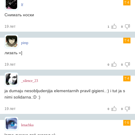
4
lf
Снимать носки
19 лет
1
0
4
pimp
лизать =]
19 лет
0
0
4
_silence_23
ja dumaju nesobljudenjija elementarnih pravil gigieni..:) i tut ja s
nimi solidarna.:D :)
19 лет
0
0
6
lenachka