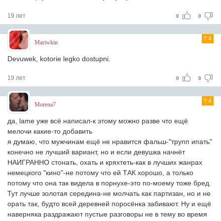
19 лет
0
0
4
Mariwkin
Devuwek, kotorie legko dostupni.
19 лет
0
0
4
Morena7
да, lame уже всё написал-к этому можно разве что ещё
мелочи какие-то добавить
я думаю, что мужчинам ещё не нравится фальш-"трупп ипать"
конечно не лучший вариант, но и если девушка начнёт
НАИГРАННО стонать, охать и кряхтеть-как в лучших жанрах
немецкого "кино"-не потому что ей ТАК хорошо, а только
потому что она так видела в порнухе-это по-моему тоже бред.
Тут лучше золотая середина-не молчать как партизан, но и не
орать так, будто всей деревней поросёнка забивают. Ну и ещё
наверняка раздражают пустые разговоры не в тему во время