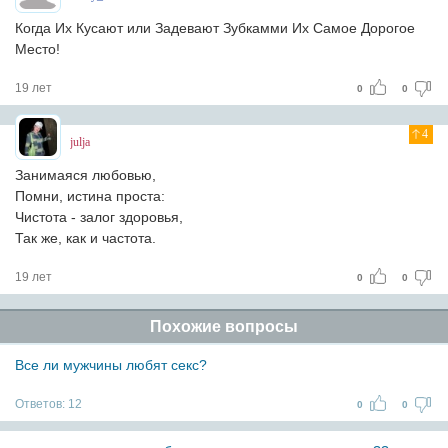
Когда Их Кусают или Задевают Зубкамми Их Самое Дорогое
Место!
19 лет
0
0
4
julja
Занимаяся любовью,
Помни, истина проста:
Чистота - залог здоровья,
Так же, как и частота.
19 лет
0
0
Похожие вопросы
Все ли мужчины любят секс?
Ответов:
12
0
0