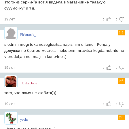
этого-из серии-"а вот я видела в магазииине тааакую
сууумочку" и т.д.
19 лет
0
0
4
Elektronik_
s odnim mogi toka nesoglositsa napisinim u lame Когда у
девушки не бритое место... nekotorim nravitsa kogda nebrito no
v predel;ah noirmaljnih kone4no :)
19 лет
0
0
6
_OvErDoSe_
того, что ламэ не любит=)))
19 лет
0
0
6
yosha