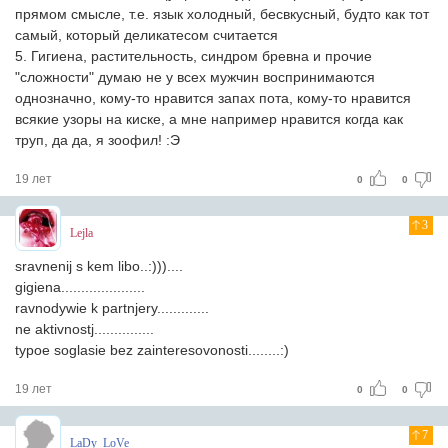
прямом смысле, т.е. язык холодный, бесвкусный, будто как тот
самый, который деликатесом считается
5. Гигиена, растительность, синдром бревна и прочие
"сложности" думаю не у всех мужчин воспринимаются
однозначно, кому-то нравится запах пота, кому-то нравится
всякие узоры на киске, а мне например нравится когда как
труп, да да, я зоофил! :Э
19 лет
0
0
3
Lejla
sravnenij s kem libo..:)))....
gigiena.....................
ravnodywie k partnjery.............
ne aktivnostj...............
typoe soglasie bez zainteresovonosti........:)
19 лет
0
0
7
LaDy_LoVe