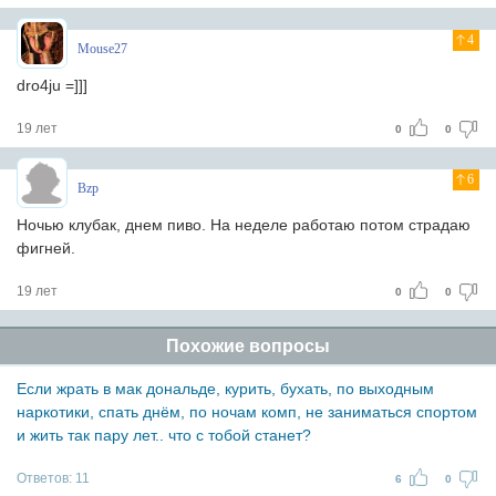
4
Mouse27
dro4ju =]]]
19 лет
0
0
6
Bzp
Ночью клубак, днем пиво. На неделе работаю потом страдаю
фигней.
19 лет
0
0
Похожие вопросы
Если жрать в мак дональде, курить, бухать, по выходным
наркотики, спать днём, по ночам комп, не заниматься спортом
и жить так пару лет.. что с тобой станет?
Ответов:
11
6
0