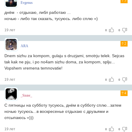
5
Evgenus
днём - отдыхаю, либл работаю ...
ночью - либо так сказать, тусуюсь. либо сплю =)
19 лет
0
0
2
ARA
Dnem sizhu za kompom, gulaju s druzjami, smotrju telek. Sejcas
tak kak ne pju, i po no4am sizhu doma, za kompom, splju...
Vopshem vremena temnovatie!
19 лет
0
0
4
_Sister_
С пятницы на субботу тусуюсь, днём в субботу сплю...затем
ночью тусуюсь...в воскресенье отдыхаю с друзьями и
отсыпаюсь =)))
19 лет
0
0