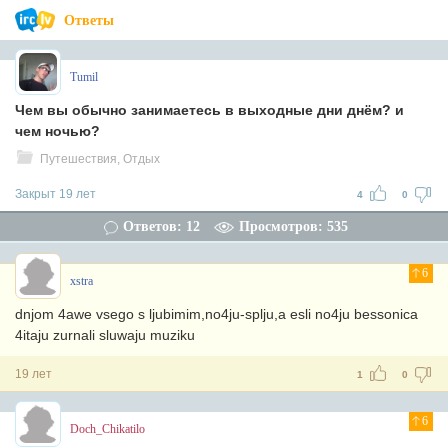
Ответы
Tumil
Чем вы обычно занимаетесь в выходные дни днём? и
чем ночью?
Путешествия, Отдых
Закрыт 19 лет
4
0
Ответов: 12
Просмотров: 535
6
xstra
dnjom 4awe vsego s ljubimim,no4ju-splju,a esli no4ju bessonica
4itaju zurnali sluwaju muziku
19 лет
1
0
6
Doch_Chikatilo