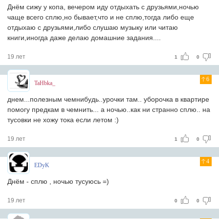
Днём сижу у копа, вечером иду отдыхать с друзьями,ночью
чаще всего сплю,но бывает,что и не сплю,тогда либо еще
отдыхаю с друзьями,либо слушаю музыку или читаю
книги,иногда даже делаю домашние задания....
19 лет
1
0
6
TaHbka_
днем...полезным чемнибудь..урочки там.. уборочка в квартире
помогу предкам в чемнить... а ночью..как ни странно сплю.. на
тусовки не хожу тока если летом :)
19 лет
1
0
4
EDyK
Днём - сплю , ночью тусуюсь =)
19 лет
0
0