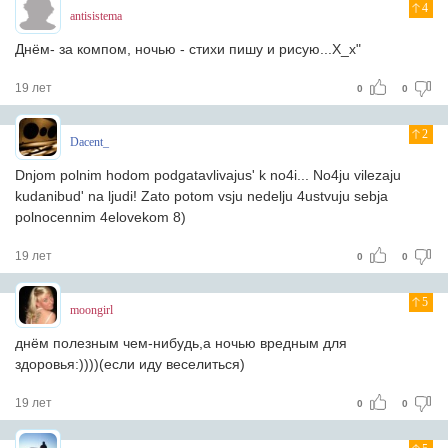
4
antisistema
Днём- за компом, ночью - стихи пишу и рисую...Х_х"
19 лет
0
0
2
Dacent_
Dnjom polnim hodom podgatavlivajus' k no4i... No4ju vilezaju
kudanibud' na ljudi! Zato potom vsju nedelju 4ustvuju sebja
polnocennim 4elovekom 8)
19 лет
0
0
5
moongirl
днём полезным чем-нибудь,а ночью вредным для
здоровья:))))(если иду веселиться)
19 лет
0
0