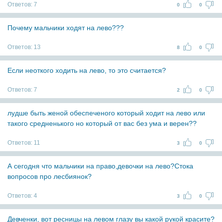
Ответов:
7
0
0
Почему мальчики ходят на лево???
Ответов:
13
8
0
Если неоткого ходить на лево, то это считается?
Ответов:
7
2
0
лудше быть женой обеспеченого который ходит на лево или
такого средненького но который от вас без ума и верен??
Ответов:
11
3
0
А сегодня что мальчики на право,девочки на лево?Стока
вопросов про лесбиянок?
Ответов:
4
3
0
Девченки, вот ресницы на левом глазу вы какой рукой красите?