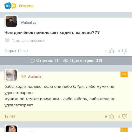
Ответы
Warlord-zx
Чем девчёнок привлекает ходить на лево???
Темы для взрослых
Закрыт 19 лет
1
0
Ответов: 11
Просмотров: 319
6
Avelanka_
бабы ходят налево, если они либо бл*ди, либо мужик не
удовлетворяет.
мужики по тем же причинам - либо кобель, либо жена не
удовлетворяет
19 лет
0
0
5