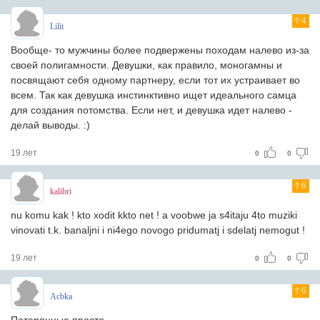
4
Lilit
Вообще- то мужчины более подвержены походам налево из-за
своей полигамности. Девушки, как правило, моногамны и
посвящают себя одному партнеру, если тот их устраивает во
всем. Так как девушка инстинктивно ищет идеального самца
для создания потомства. Если нет, и девушка идет налево -
делай выводы. :)
19 лет
0
0
6
kalibri
nu komu kak ! kto xodit kkto net ! a voobwe ja s4itaju 4to muziki
vinovati t.k. banaljni i ni4ego novogo pridumatj i sdelatj nemogut !
19 лет
0
0
6
Acbka