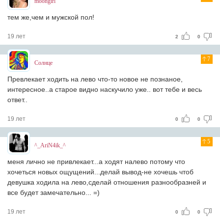
moongirl
тем же,чем и мужской пол!
19 лет
2
0
7
Солнце
Превлекает ходить на лево что-то новое не познаное,
интересное..а старое видно наскучило уже.. вот тебе и весь
ответ..
19 лет
0
0
5
^_AriN4ik_^
меня лично не привлекает...а ходят налево потому что
хочеться новых ощущений...делай вывод-не хочешь чтоб
девушка ходила на лево,сделай отношения разнообразней и
все будет замечательно... =)
19 лет
0
0