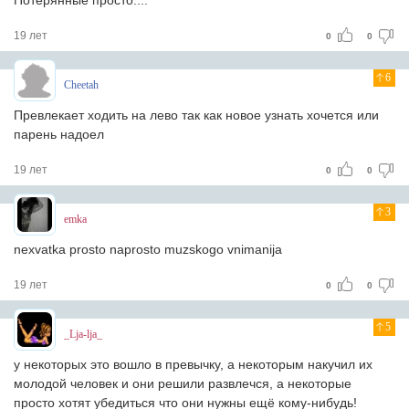
Потерянные просто....
19 лет
0
0
6
Cheetah
Превлекает ходить на лево так как новое узнать хочется или
парень надоел
19 лет
0
0
3
emka
nexvatka prosto naprosto muzskogo vnimanija
19 лет
0
0
5
_Lja-lja_
у некоторых это вошло в превычку, а некоторым накучил их
молодой человек и они решили развлечся, а некоторые
просто хотят убедиться что они нужны ещё кому-нибудь!