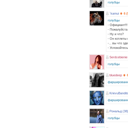
голубцы
`kamui
6 
голубцы
- Официант!!!
- Пожалуйста 
- Ну и что?
- Он котлеты 
-... вы что зд
- Успокойтес
Serdcebienie
голубцы
bluedeep
фаршированн
KrievuBandits
фаршированн
Рональд (38
голубцы