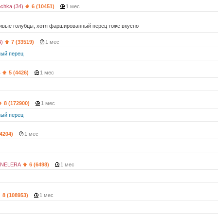
chka (34)
6 (10451)
1 мес
ивые голубцы, хотя фаршированный перец тоже вкусно
4)
7 (33519)
1 мес
ый перец
4
5 (4426)
1 мес
8 (172900)
1 мес
ый перец
(4204)
1 мес
NELERA
6 (6498)
1 мес
8 (108953)
1 мес