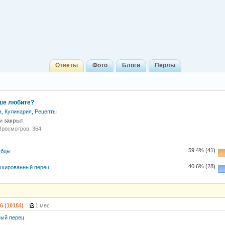
Ответы
Фото
Блоги
Перлы
ше любите?
а, Кулинария, Рецепты
 и
закрыт
.
Просмотров: 364
59.4% (41)
убцы
40.6% (28)
шированный перец
6 (10184)
1 мес
ый перец