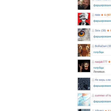
фаршированн
hbbt
6 (97
фаршированн
Strix (39)
фаршированн
BoRaDa4 (35
голубцы
nasjuk777
голубцы
Ленивые.
Не верь сле
фаршированн
summer of h
фаршированн