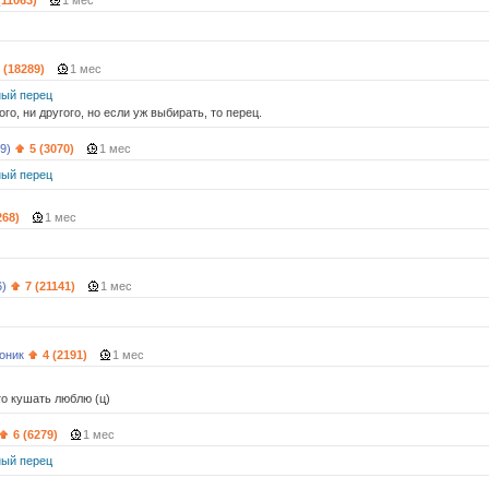
(11063)
1 мес
 (18289)
1 мес
ый перец
ого, ни другого, но если уж выбирать, то перец.
9)
5 (3070)
1 мес
ый перец
268)
1 мес
6)
7 (21141)
1 мес
оник
4 (2191)
1 мес
то кушать люблю (ц)
6 (6279)
1 мес
ый перец