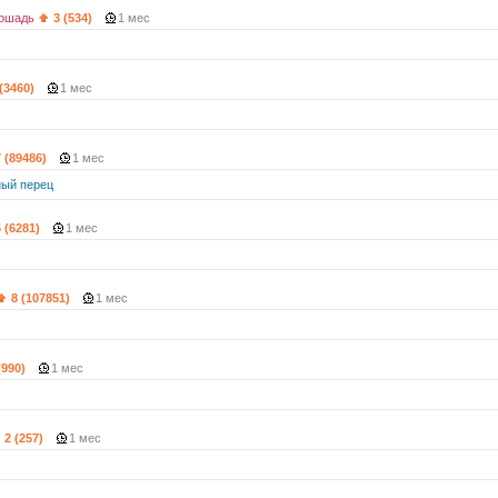
ошадь
3 (534)
1 мес
 (3460)
1 мес
7 (89486)
1 мес
ый перец
6 (6281)
1 мес
8 (107851)
1 мес
(990)
1 мес
2 (257)
1 мес