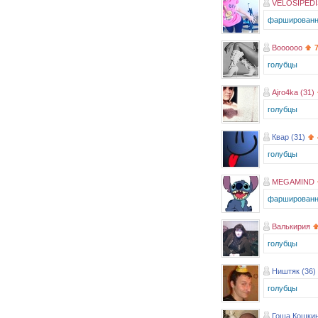
VELOSIPEDI
фаршированн
Boooooo
голубцы
Ajro4ka (31)
голубцы
Квар (31)
голубцы
MEGAMIND
фаршированн
Валькирия
голубцы
Ништяк (36)
голубцы
Гоша Кошкин