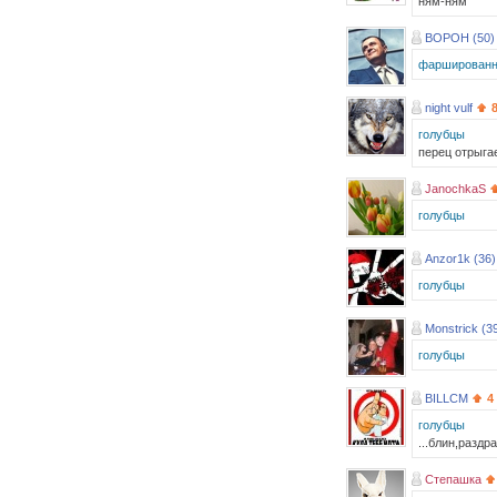
ням-ням
BOPOH (50)
фаршированн
night vulf
голубцы
перец отрыгае
JanochkaS
голубцы
Anzor1k (36)
голубцы
Monstrick (3
голубцы
BILLCM
4
голубцы
...блин,раздр
Степашка