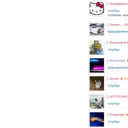
VeselajaDevo
голубцы
особенно лен
Ленкин__ (3
фаршированн
Marionetka7
голубцы
Proxymuss
фаршированн
skrebs
5 
голубцы
NUTOCHNO
голубцы
Козерожка
голубцы