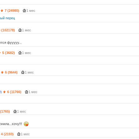
7 (24980)
1 мес
ый перец
8 (102178)
1 мес
тся фууууу...
5 (3682)
1 мес
6 (9644)
1 мес
9)
6 (11766)
1 мес
 (1765)
1 мес
азнила...хочу!!!
4 (2193)
1 мес