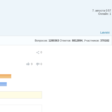
7. августа 0:57
Онлайн: 1
Latviski
Вопросов:
1280363
Ответов:
8812894
, Участников:
370182
Поделиться
0
9
0