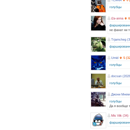
ТЁМКА
6 
голубцы
i2a-anna
6
фаршированн
не фанат ни т
Trjamcheg (3
фаршированн
Umid
5 (3
голубцы
docsan (202
голубцы
Джони Мнем
голубцы
Да я вообще 
Mis Viik (34)
фаршированн