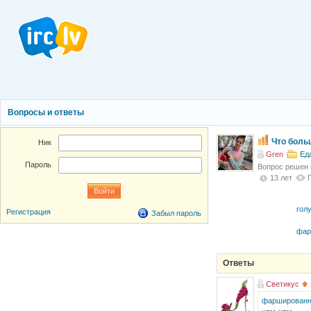
Вопросы и ответы
Что боль
Ник
Gren
Ед
Пароль
Вопрос решен
13 лет
гол
Регистрация
Забыл пароль
фар
Ответы
Светикус
фаршированн