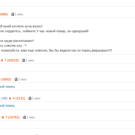
(5686)
1 мес
 В моей котлете куча волос!
не сердитесь, поймите У нас новый повар, он однорукий!
на груди раскатывает!
есь совсем оху...?
ь пожалуйста, вам еще повезло, Вы бы видели как он перец фарширует!!!
7 (83010)
1 мес
6 (5802)
1 мес
ый перец
 (40)
4 (2131)
1 мес
ый перец
)
7 (24761)
1 мес