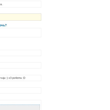
а.
мочь?
pervuju :) x3 po4emu :D