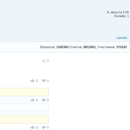
8. августа 5:05
Онлайн: 1
Latviski
Вопросов:
1280365
Ответов:
8812901
, Участников:
370183
Поделиться
0
0
0
0
0
0
0