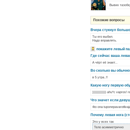
Вывих тазобе
Похожие вопросы
Вчера стукнул большой
Ты его выбил.
Надо вправлять.
покажите левый па
Где сейчас ваша лева
А чёрт её знает...
Во сколько вы обычно 
в 5 утра..!!
Какую ногу первую об
)))))))))))) ahu*c vapros! 
Что значет если деву
4to ona tuponepavarotlivaj
Почему левая нога (с
Это у всех так
Тело асимметрично