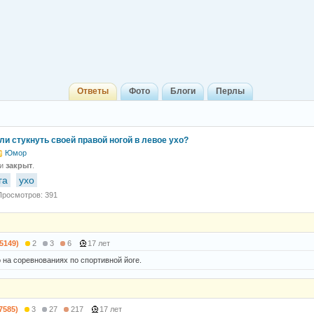
Ответы
Фото
Блоги
Перлы
ли стукнуть своей правой ногой в левое ухо?
Юмор
 и
закрыт
.
га
ухо
Просмотров: 391
(5149)
2
3
6
17 лет
 на соревнованиях по спортивной йоге.
(7585)
3
27
217
17 лет