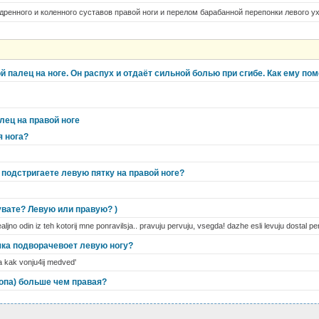
дренного и коленного суставов правой ноги и перелом барабанной перепонки левого ух
 палец на ноге. Он распух и отдаёт сильной болью при сгибе. Как ему по
лец на правой ноге
я нога?
подстригаете левую пятку на правой ноге?
увате? Левую или правую? )
realjno odin iz teh kotorij mne ponravilsja.. pravuju pervuju, vsegda! dazhe esli levuju dostal 
шка подворачевоет левую ногу?
a kak vonju4ij medved'
топа) больше чем правая?