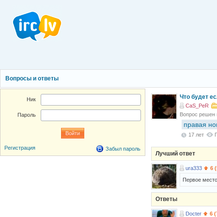
Вопросы и ответы
Что будет ес
Ник
CaS_PeR
Вопрос решен
Пароль
правая но
17 лет
Регистрация
Забыл пароль
Лучший ответ
ura333
6 
Первое место
Ответы
Docter
6 