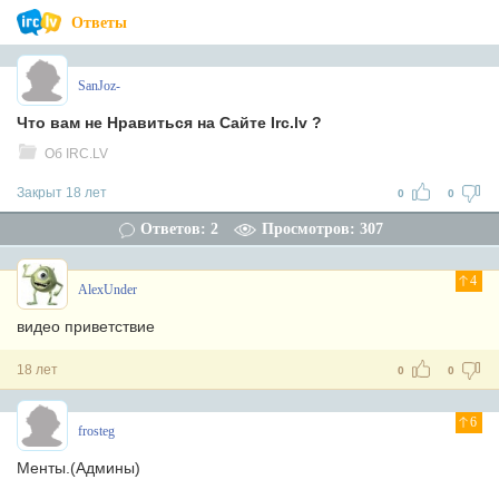
Ответы
SanJoz-
Что вам не Нравиться на Сайте Irc.lv ?
Об IRC.LV
Закрыт 18 лет
0
0
Ответов: 2
Просмотров: 307
4
AlexUnder
видео приветствие
18 лет
0
0
6
frosteg
Менты.(Админы)