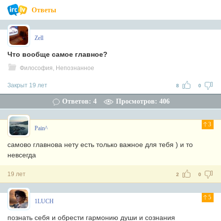
Ответы
Zell
Что вообще самое главное?
Философия, Непознанное
Закрыт 19 лет
8
0
Ответов: 4
Просмотров: 406
3
Pain^
самово главнова нету есть только важное для тебя ) и то
невсегда
19 лет
2
0
5
1LUCH
познать себя и обрести гармонию души и сознания