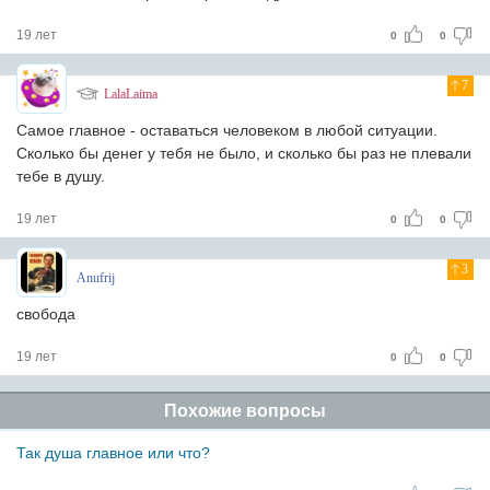
19 лет
0
0
7
LalaLaima
Самое главное - оставаться человеком в любой ситуации.
Сколько бы денег у тебя не было, и сколько бы раз не плевали
тебе в душу.
19 лет
0
0
3
Anufrij
свобода
19 лет
0
0
Похожие вопросы
Так душа главное или что?