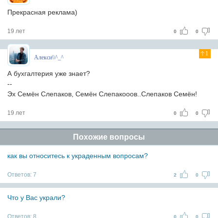
Прекрасная реклама)
19 лет
0
0
1
Алекси\\^_^
А бухгалтерия уже знает?
--
Эх Семён Слепаков, Семён Слепакооов..Слепаков Семён!
19 лет
0
0
Похожие вопросы
как вы относитесь к украденным вопросам?
Ответов:
7
2
0
Что у Вас украли?
Ответов:
8
0
0