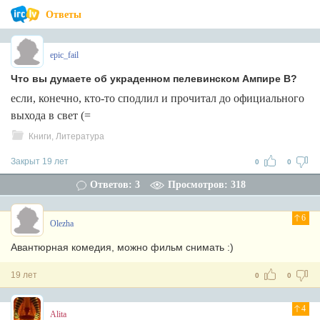
Ответы
epic_fail
Что вы думаете об украденном пелевинском Ампире В?
если, конечно, кто-то сподлил и прочитал до официального
выхода в свет (=
Книги, Литература
Закрыт 19 лет
0
0
Ответов: 3
Просмотров: 318
6
Olezha
Авантюрная комедия, можно фильм снимать :)
19 лет
0
0
4
Alita