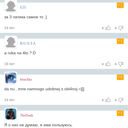
2
G55
за 3 латика самое то ;]
19 лет
0
0
1
B-U-S-T-A
a ruka na 4to ?:D
19 лет
0
0
6
lenachka
da nu...mne namnogo udobnej s obi4noj =]]]
19 лет
0
0
1
TheDeath
Я о них не думаю, я ими пользуюсь.