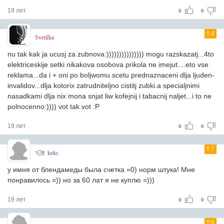
19 лет
0
0
4
Svetilka
nu tak kak ja ucusj za zubnova:))))))))))))))) mogu razskazatj...4to
elektriceskije setki nikakova osobova prikola ne imejut....eto vse
reklama...da i + oni po boljwomu scetu prednaznaceni dlja ljuden-
invalidov...dlja kotorix zatrudniteljno cistitj zubki.a specialjnimi
nasadkami dlja nix mona snjat liw kofejnij i tabacnij naljet...i to ne
polnocenno:)))) vot tak vot :P
19 лет
0
0
7
kekc
у имня от блендамеды была счетка =0) норм штука! Мне
понравилось =)) но за 60 лат я не куплю =)))
19 лет
0
0
6