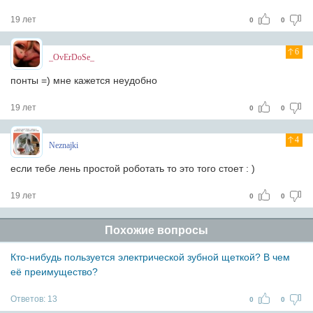
19 лет
0
0
6
_OvErDoSe_
понты =) мне кажется неудобно
19 лет
0
0
4
Neznajki
если тебе лень простой роботать то это того стоет : )
19 лет
0
0
Похожие вопросы
Кто-нибудь пользуется электрической зубной щеткой? В чем
её преимущество?
Ответов:
13
0
0