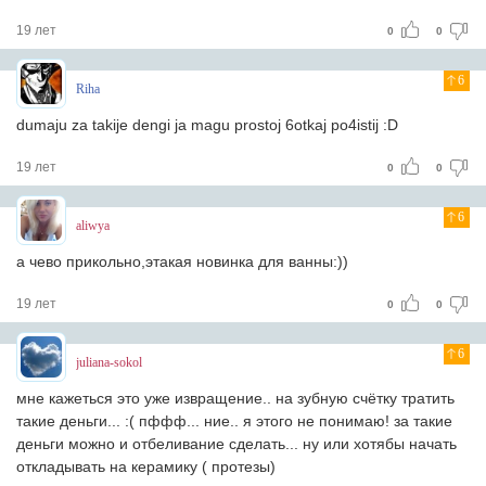
19 лет
0
0
6
Riha
dumaju za takije dengi ja magu prostoj 6otkaj po4istij :D
19 лет
0
0
6
aliwya
a чево прикольно,этaкaя новинкa для вaнны:))
19 лет
0
0
6
juliana-sokol
мне кажеться это уже извращение.. на зубную счётку тратить
такие деньги... :( пффф... ние.. я этого не понимаю! за такие
деньги можно и отбеливание сделать... ну или хотябы начать
откладывать на керамику ( протезы)