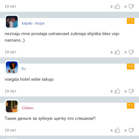
19 лет
0
0
3
kalpaki - kerjux
neznaju mne prostaja ustraevaet zubnaja shjotka bles vsjo
namano ;)
19 лет
0
0
6
Po
vsegda hotel sebe takuju
19 лет
0
0
1
Glebass
Такие деньги за зубную щетку это слишком!!
19 лет
0
0