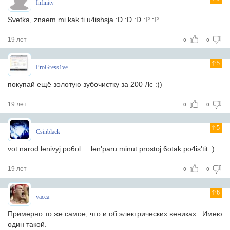
Infinity
Svetka, znaem mi kak ti u4ishsja :D :D :D :P :P
19 лет
0
0
5
ProGress1ve
покупай ещё золотую зубочистку за 200 Лс :))
19 лет
0
0
5
Csinblack
vot narod lenivyj po6ol ... len'paru minut prostoj 6otak po4is'tit :)
19 лет
0
0
6
vacca
Примерно то же самое, что и об электрических вениках. Имею
один такой.