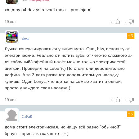
xm,mny o4 daz ystraivaet moja....prostaja =}
19 лет
0
0
5
alexi
Лучше консультироваться у гигиениста. Они, btw, используют
электрические. Реально отчистить зубы от чего-то сложного а-
ля табачный/кофейный налёт можно только электрической
щёткой. Проверял на себе %) Но стоят они действительно
дофига. А за 3 лата разве что дополнительную насадку
купишь. Один бонус, что щётки на семью хватит и одной,
просто у каждого своя насадка.)
19 лет
0
0
5
GaFaR
дома стоит электричиская, но чищу всё равно "обычной"
браун... привычка какая то... =(