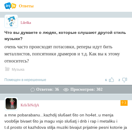
Ответы
Lile4ka
Что вы думаете о людях, которые слушают другой стиль
музыки?
очень часто происходят потасовки, реперы идут бить
металлистов, попсятники драмеров и т.д. Как вы к этому
относитесь?
Музыка
Помещен в нерешенные
6
2
Ответов: 36
Просмотров: 302
3
KrIsTeNcIjA
a mne pobarabanu...kazhdij slu6aet 6to on ho4et..u menja
voob6je bivaet 6to ja magu vsjo slu6atj i dnb i rap i metaliku i
t.d.prosto ot kazhdova stilja muziki bivajut prijatnie pesni kotorie ja