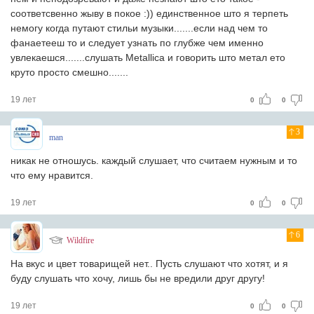
соответсвенно жыву в покое :)) единственное што я терпеть
немогу когда путают стильи музыки.......если над чем то
фанаетееш то и следует узнать по глубже чем именно
увлекаешся.......слушать Metallica и говорить што метал ето
круто просто смешно.......
19 лет
0
0
3
man
никак не отношусь. каждый слушает, что считаем нужным и то
что ему нравится.
19 лет
0
0
6
Wildfire
На вкус и цвет товарищей нет.. Пусть слушают что хотят, и я
буду слушать что хочу, лишь бы не вредили друг другу!
19 лет
0
0