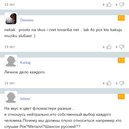
19 лет
0
0
3
Dimonius
nekak.. prosto na vkus i cvet tovari6a net .. tak 4o pox kto kakuju
muziku slu6aet :)
19 лет
0
0
2
Kackag
Личное дело каждого.
19 лет
0
0
1
Infinity`
На вкус и цвет фломастери разные...
я отношусь нейтрально,ето собственный выбор каждого
человека.Почему мы должны плохо относиться например кто
слушае Рок?Металл?Шансон русский??