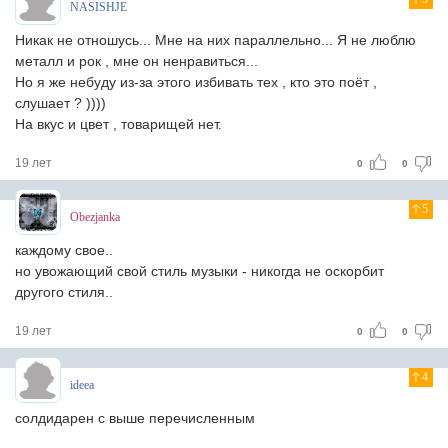
NASISHJE
Никак не отношусь... Мне на них параллельно... Я не люблю
металл и рок , мне он ненравиться...
Но я же небуду из-за этого избивать тех , кто это поёт ,
слушает ? ))))
На вкус и цвет , товарищей нет.
19 лет
0
0
5
Obezjanka
каждому свое..
но увожающий свой стиль музыки - никогда не оскорбит
другого стиля..
19 лет
0
0
4
ideea
солдидарен с выше перечисленным