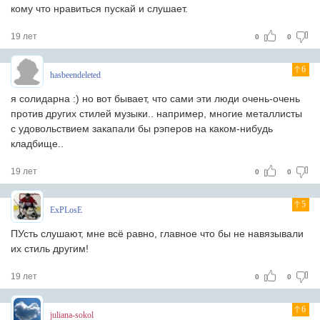
кому что нравиться пускай и слушает.
19 лет
0
0
6
hasbeendeleted
я солидарна :) но вот бывает, что сами эти люди очень-очень
против других стилей музыки.. например, многие металлисты
с удовольствием закапали бы рэперов на каком-нибудь
кладбище..
19 лет
0
0
5
ExPLosE
ПУсть слушают, мне всё равно, главное что бы не навязывали
их стиль другим!
19 лет
0
0
6
juliana-sokol