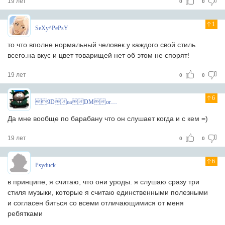
19 лет
0
0
1
SeXy^PePsY
то что вполне нормальный человек.у каждого свой стиль
всего.на вкус и цвет товарищей нет об этом не спорят!
19 лет
0
0
6
9DeaDMoroZ
Да мне вообще по барабану что он слушает когда и с кем =)
19 лет
0
0
6
Psyduck
в принципе, я считаю, что они уроды. я слушаю сразу три
стиля музыки, которые я считаю единственными полезными
и согласен биться со всеми отличающимися от меня
ребятками