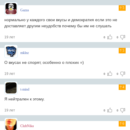
5
Gazza
нормально у каждого свои вкусы и демократия если это не
доставляет другим неудобств почему бы им не слушать
19 лет
0
0
5
mklnz
О вкусах не спорят, особенно о плохих =)
19 лет
0
0
4
t-mind
Я нейтрален к этому.
19 лет
0
0
6
ClubNika