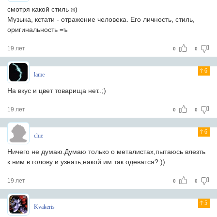
смотря какой стиль ж)
Музыка, кстати - отражение человека. Его личность, стиль,
оригинальность =ъ
19 лет
0
0
6
lame
На вкус и цвет товарища нет..;)
19 лет
0
0
6
chie
Ничего не думаю.Думаю только о металистах,пытаюсь влезть
к ним в голову и узнать,накой им так одеватся?:))
19 лет
0
0
5
Kvakeris