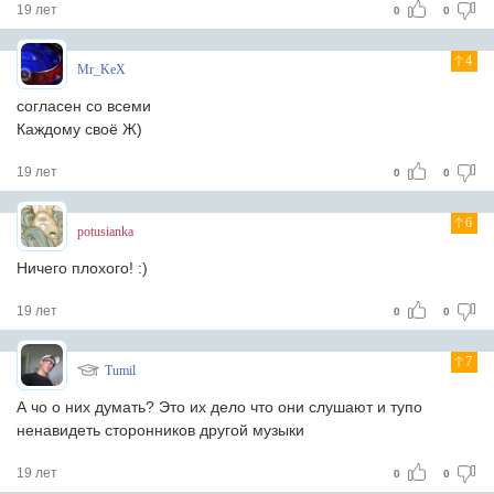
19 лет
0
0
4
Mr_KeX
согласен со всеми
Каждому своё Ж)
19 лет
0
0
6
potusianka
Ничего плохого! :)
19 лет
0
0
7
Tumil
А чо о них думать? Это их дело что они слушают и тупо
ненавидеть сторонников другой музыки
19 лет
0
0