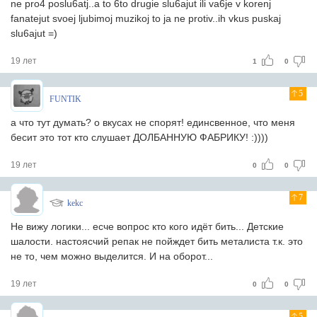
ne pro4 poslu6atj..a to 6to drugie slu6ajut ili va6je v korenj
fanatejut svoej ljubimoj muzikoj to ja ne protiv..ih vkus puskaj
slu6ajut =)
19 лет
1
0
5
FUNTIK
а что тут думать? о вкусах не спорят! единсвенное, что меня
бесит это тот кто слушает ДОЛБАННУЮ ФАБРИКУ! :))))
19 лет
0
0
7
kekc
Не вижу логики... есче вопрос кто кого идёт бить... Детские
шалости. настоясчий репак не пойждет бить металиста т.к. это
не то, чем можно выделится. И на оборот...
19 лет
0
0
5