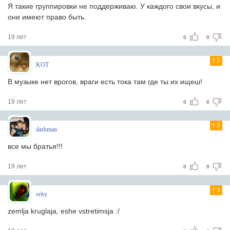
Я такие группировки не поддерживаю. У каждого свои вкусы, и
они имеют право быть.
19 лет
0
0
5
KOT
В музыке нет врогов, враги есть тока там где ты их ищеш!
19 лет
0
0
3
darkman
все мы братья!!!
19 лет
0
0
3
orky
zemlja kruglaja, eshe vstretimsja :/