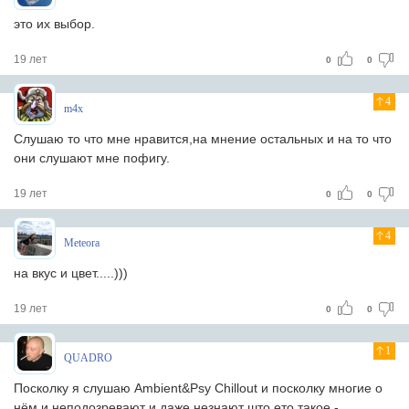
это их выбор.
19 лет
0
0
4
m4x
Слушаю то что мне нравится,на мнение остальных и на то что
они слушают мне пофигу.
19 лет
0
0
4
Meteora
на вкус и цвет.....)))
19 лет
0
0
1
QUADRO
Посколку я слушаю Ambient&Psy Chillout и посколку многие о
нём и неподозревают и даже незнают што ето такое -