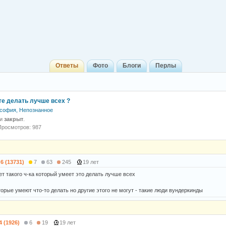
Ответы
Фото
Блоги
Перлы
те делать лучше всех ?
софия, Непознанное
 и
закрыт
.
Просмотров: 987
6 (13731)
7
63
245
19 лет
ет такого ч-ка который умеет это делать лучше всех
орые умеют что-то делать но другие этого не могут - такие люди вундеркинды
4 (1926)
6
19
19 лет