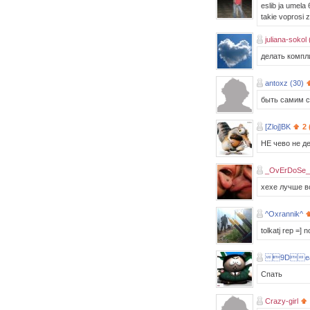
eslib ja umela 
takie voprosi 
juliana-sokol 
делать компли
antoxz (30)
быть самим 
[Zloj]BK
2 
НЕ чево не дел
_OvErDoSe_ 
хехе лучше в
^Oxrannik^
tolkatj rep =] 
9De
Спать
Crazy-girl