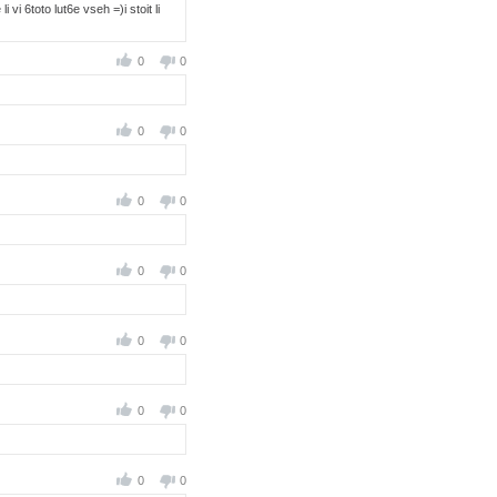
vi 6toto lut6e vseh =)i stoit li
0
0
0
0
0
0
0
0
0
0
0
0
0
0