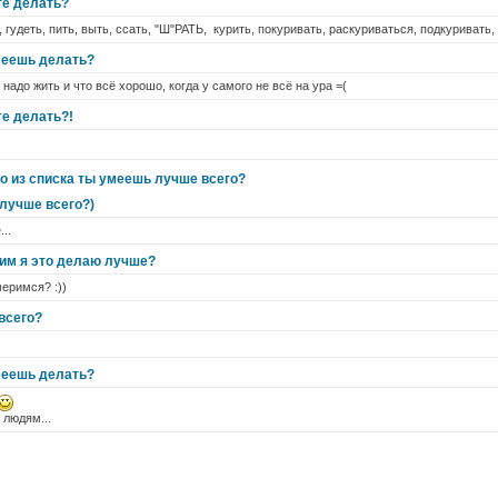
те делать?
 гудеть, пить, выть, ссать, "Ш"РАТЬ, курить, покуривать, раскуриваться, подкуривать, 
меешь делать?
надо жить и что всё хорошо, когда у самого не всё на ура =(
те делать?!
то из списка ты умеешь лучше всего?
 лучше всего?)
..
им я это делаю лучше?
еримся? :))
всего?
меешь делать?
 людям...