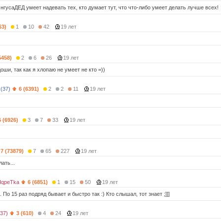
нгусаДЕД умеет надевать тех, кто думает тут, что что-либо умеет делать лучше всех!
63)
1
10
42
19 лет
5458)
2
6
26
19 лет
оши, так как я хлопаю не умеет не кто =))
 (37)
6 (6391)
2
2
11
19 лет
6 (6926)
3
7
33
19 лет
7 (73879)
7
65
227
19 лет
ать...
qpeTka
6 (6851)
1
15
50
19 лет
 По 15 раз подряд бывает и быстро так :) Кто слышал, тот знает ;]]]
(37)
3 (610)
4
24
19 лет