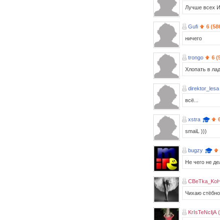
Лучше всех И
Gufi
6 (58
ничего
trongo
6 (
Хлопать в лад
direktor_lesa
всё...
xstra
smaiL )))
bugzy
Не чего не дел
CBeTka_KoH
Чихаю стёбно.
KrIsTeNcIjA 