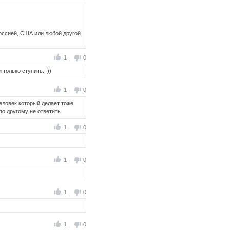
Россией, США или любой другой
1
0
 только ступить.. ))
1
0
еловек который делает тоже
о другому не ответить
1
0
1
0
1
0
1
0