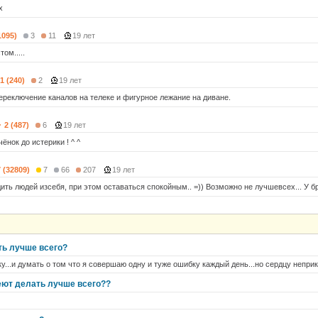
x
1095)
3
11
19 лет
ом.....
1 (240)
2
19 лет
ереключение каналов на телеке и фигурное лежание на диване.
2 (487)
6
19 лет
ёнок до истерики ! ^ ^
7 (32809)
7
66
207
19 лет
ть людей изсебя, при этом оставаться спокойным.. =)) Возможно не лучшевсех... У бр
ть лучше всего?
у...и думать о том что я совершаю одну и туже ошибку каждый день...но сердцу неприк
еют делать лучше всего??