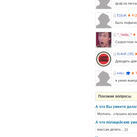
igratj na nerva
E}|{uK
4 (
Быть пофигист
^_Vadja_^
Скоростное п
KrAnK (39)
Доводить девч
kekc
я умею выводи
Похожие вопросы
А что Вы умеете дела
Молчать...слушать музык
А что полицейские ум
массаж делать....)))