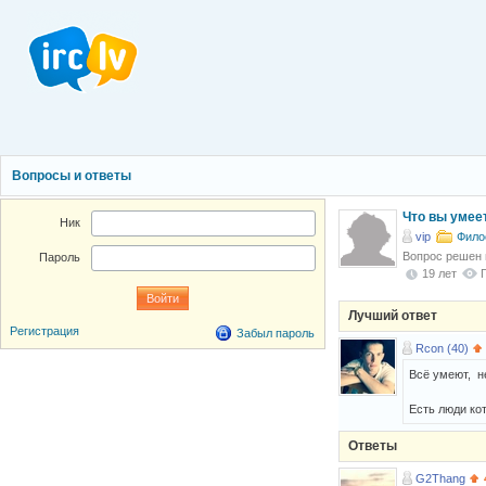
Вопросы и ответы
Что вы умее
Ник
vip
Фило
Вопрос решен
Пароль
19 лет
Лучший ответ
Регистрация
Забыл пароль
Rcon (40)
Всё умеют, н
Есть люди кот
Ответы
G2Thang