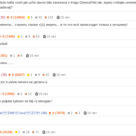
6toto lut6e vseh jab uzhe davno bila zanesena v knigu Ginesa!!Vot tak..teperj i re6ajte umeete li 
zadavatj?
(35)
6 (14904)
5
33
133
19 лет
менты... строить глазки =)))) верить... в то что всё происходит только к лучшему!
6 (7446)
2
9
53
19 лет
собой
(381)
1
8
19 лет
ать ......
(38)
6 (6067)
1
9
32
19 лет
сех я умею ничего не делать=)
4 (1906)
2
12
19 лет
no poljube ludsem ne bitj =] nekogda !
aDMoroZ (86)
6 (7874)
2
3
19 лет
5 (4109)
1
18
71
19 лет