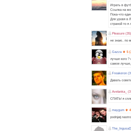
Играть в футб
Ссылка на мо
Пока-что един
Для уровя в 
страной то я 
Pleasure (35
не знаю.. по 
Gazza
5 
лучше кого ?
самое лучше,
Freakeron (3
Давать советы
Avelanka_ (3
СПАТЬ! я спл
maygum
4
podnjatj nastroe
The_IngusaD