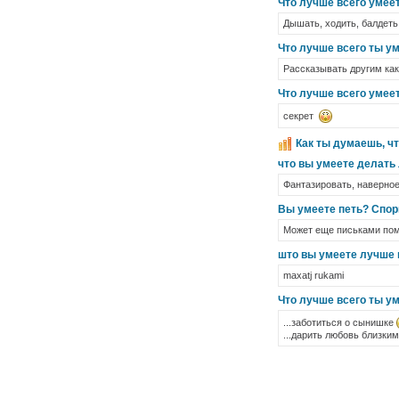
Что лучше всего умее
Дышать, ходить, балдеть,
Что лучше всего ты у
Рассказывать другим как 
Что лучше всего умее
секрет
Как ты думаешь, ч
что вы умеете делать
Фантазировать, наверное.
Вы умеете петь? Спор
Может еще письками пом
што вы умеете лучше 
maxatj rukami
Что лучше всего ты у
...заботиться о сынишке
...дарить любовь близким