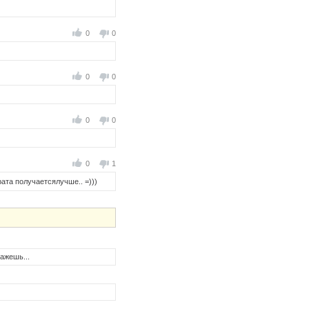
0
0
0
0
0
0
0
1
ата получаетсялучше.. =)))
ажешь...