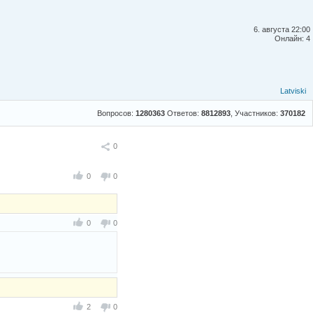
6. августа 22:00
Онлайн: 4
Latviski
Вопросов:
1280363
Ответов:
8812893
, Участников:
370182
Поделиться
0
0
0
0
0
2
0