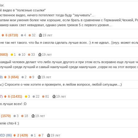
эг.
ё видео в "полезные ссылки"
ственное видео, ничего потеплеет тогда буду "заучивать"...
Латвии мои умения более чем хорошие, если брать в сравнении с Германией,Чехией, 
ламер каких свет невидовал, однако умею трюков 5 с первого уровня...
)
6 (6710)
4
32
19 лет
мне так нет такого. что бы я смогла сделать лучше всех. :) я не идеал.. ))нуу. может если
(2683)
1
10
33
19 лет
 каждый человек делает что либо лучше другого и при этом есть всеравно еще лучше ч
лучший среди лучший и самый наилучший среди наилучших ,сорри но на этот вопрос п
9)
3 (654)
2
9
19 лет
;) Спросите о чем хотите и проверите, в любом вопросе, любой ситуации...;)
7)
6 (11431)
3
22
81
19 лет
ю лучше всех! :D
 (1570)
3
18
19 лет
nie chto-li :)
ED (86)
2 (429)
1
7
19 лет